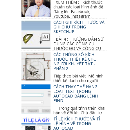
XEM THÊM : Kích thước
chuẩn các loại hình ảnh để
đăng lên Facebook,
Youtube, Instagram,
Linkedin, Pinterest...
CÁCH GHI KÍCH THƯỚC VÀ
GHI CHỮ TRONG
SKETCHUP
BÀI 4 : HƯỚNG DẪN SỮ
DỤNG CÁC CÔNG CỤ
THƯỚC ĐO VÀ CÔNG CỤ
GHI CHỮ 2D, 3D TRONG SKETCHUP Ở bài
CÁC THÔNG SỐ KÍCH
học trước ta đã...
THƯỚC THIẾT KẾ CHO
NGƯỜI KHUYẾT TẬT -
PHẦN 2
Tiếp theo bài viết Mô hình
thiết kế dành cho người
khuyết tật ở phần 1 chúng ta cùng tìm hiểu
CÁCH THAY THẾ HÀNG
thêm các vấn đề và...
LOẠT TEXT TRONG
AUTOCAD BẰNG LỆNH
FIND
Trong quá trình triển khai
bản vẽ đôi khi Chủ đầu tư
thay đổi thiết kế hoặc do bản vẽ mình ghi chú
TỈ LỆ KÍCH THƯỚC VÀ TỈ
sai mục nào đó...
LỆ HÌNH VẼ TRONG
AUTOCAD