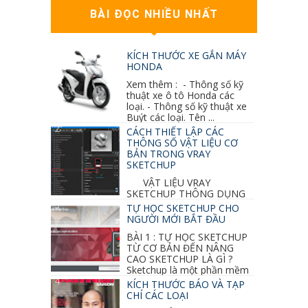
BÀI ĐỌC NHIỀU NHẤT
KÍCH THƯỚC XE GẮN MÁY
HONDA
Xem thêm : - Thông số kỹ
thuật xe ô tô Honda các
loại. - Thông số kỹ thuật xe
Buýt các loại. Tên ...
CÁCH THIẾT LẬP CÁC
THÔNG SỐ VẬT LIỆU CƠ
BẢN TRONG VRAY
SKETCHUP
VẬT LIỆU VRAY
SKETCHUP THÔNG DỤNG
NHẤT 1. VẬT LIỆU VRAY INOX BÓNG: ●
TỰ HỌC SKETCHUP CHO
Diffuse : đen ● Reflection color ...
NGƯỜI MỚI BẮT ĐẦU
BÀI 1 : TỰ HỌC SKETCHUP
TỪ CƠ BẢN ĐẾN NÂNG
CAO SKETCHUP LÀ GÌ ?
Sketchup là một phần mềm
vẽ 3d của Google, nó khá dễ sữ...
KÍCH THƯỚC BÁO VÀ TẠP
CHÍ CÁC LOẠI