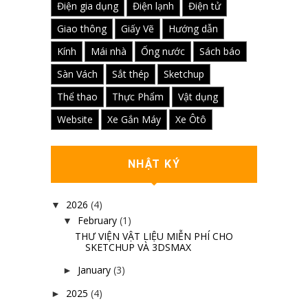
Điện gia dụng
Điện lạnh
Điện tử
Giao thông
Giấy Vẽ
Hướng dẫn
Kính
Mái nhà
Ống nước
Sách báo
Sàn Vách
Sắt thép
Sketchup
Thể thao
Thực Phẩm
Vật dụng
Website
Xe Gắn Máy
Xe Ôtô
NHẬT KÝ
2026
(4)
▼
February
(1)
▼
THƯ VIỆN VẬT LIỆU MIỄN PHÍ CHO
SKETCHUP VÀ 3DSMAX
January
(3)
►
2025
(4)
►