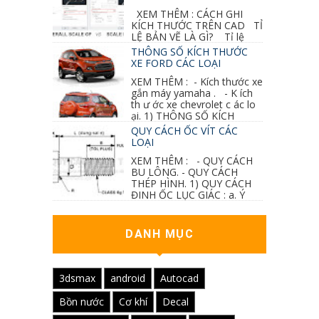
XEM THÊM : CÁCH GHI
KÍCH THƯỚC TRÊN CAD TỈ
LỆ BẢN VẼ LÀ GÌ? Tỉ lệ
của hình vẽ trong bản vẽ thiết kế kiến trúc...
THÔNG SỐ KÍCH THƯỚC
XE FORD CÁC LOẠI
XEM THÊM : - Kích thước xe
gắn máy yamaha . - K ích
th ư ớc xe chevrolet c ác lo
ại. 1) THÔNG SỐ KÍCH
THƯỚC...
QUY CÁCH ỐC VÍT CÁC
LOẠI
XEM THÊM : - QUY CÁCH
BU LÔNG. - QUY CÁCH
THÉP HÌNH. 1) QUY CÁCH
ĐINH ỐC LỤC GIÁC : a. Ý
nghĩa các ký hiệu...
DANH MỤC
3dsmax
android
Autocad
Bồn nước
Cơ khí
Decal