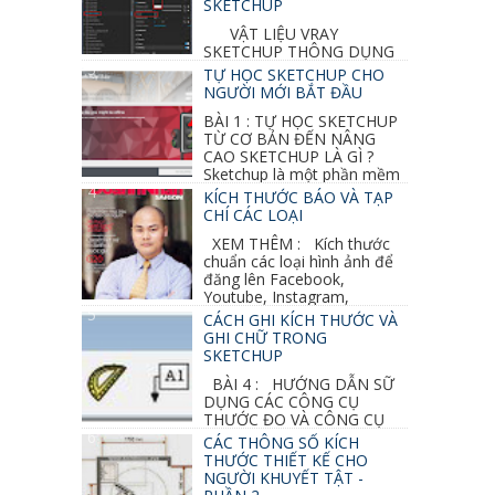
SKETCHUP
VẬT LIỆU VRAY
SKETCHUP THÔNG DỤNG
NHẤT 1. VẬT LIỆU VRAY INOX BÓNG: ●
TỰ HỌC SKETCHUP CHO
Diffuse : đen ● Reflection color ...
NGƯỜI MỚI BẮT ĐẦU
BÀI 1 : TỰ HỌC SKETCHUP
TỪ CƠ BẢN ĐẾN NÂNG
CAO SKETCHUP LÀ GÌ ?
Sketchup là một phần mềm
vẽ 3d của Google, nó khá dễ sữ...
KÍCH THƯỚC BÁO VÀ TẠP
CHÍ CÁC LOẠI
XEM THÊM : Kích thước
chuẩn các loại hình ảnh để
đăng lên Facebook,
Youtube, Instagram,
Linkedin, Pinterest...
CÁCH GHI KÍCH THƯỚC VÀ
GHI CHỮ TRONG
SKETCHUP
BÀI 4 : HƯỚNG DẪN SỮ
DỤNG CÁC CÔNG CỤ
THƯỚC ĐO VÀ CÔNG CỤ
GHI CHỮ 2D, 3D TRONG SKETCHUP Ở bài
CÁC THÔNG SỐ KÍCH
học trước ta đã...
THƯỚC THIẾT KẾ CHO
NGƯỜI KHUYẾT TẬT -