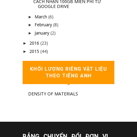
CÁCH NHẬN 100GB MIỄN PHÍ TỪ
GOOGLE DRIVE
March
(6)
►
February
(8)
►
January
(2)
►
2016
(23)
►
2015
(44)
►
KHỐI LƯỢNG RIÊNG VẬT LIỆU
THEO TIẾNG ANH
DENSITY OF MATERIALS
BẢNG CHUYỂN ĐỔI ĐƠN VỊ