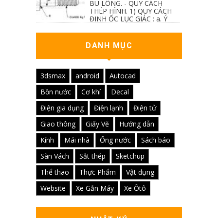
BU LÔNG. - QUY CÁCH
THÉP HÌNH. 1) QUY CÁCH
ĐINH ỐC LỤC GIÁC : a. Ý
nghĩa các ký hiệu...
DANH MỤC
3dsmax
android
Autocad
Bồn nước
Cơ khí
Decal
Điện gia dụng
Điện lạnh
Điện tử
Giao thông
Giấy Vẽ
Hướng dẫn
Kính
Mái nhà
Ống nước
Sách báo
Sàn Vách
Sắt thép
Sketchup
Thể thao
Thực Phẩm
Vật dụng
Website
Xe Gắn Máy
Xe Ôtô