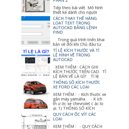
PHẦN 2
Tiếp theo bài viết Mô hình
thiết kế dành cho người
khuyết tật ở phần 1 chúng ta cùng tìm hiểu
CÁCH THAY THẾ HÀNG
thêm các vấn đề và...
LOẠT TEXT TRONG
AUTOCAD BẰNG LỆNH
FIND
Trong quá trình triển khai
bản vẽ đôi khi Chủ đầu tư
thay đổi thiết kế hoặc do bản vẽ mình ghi chú
TỈ LỆ KÍCH THƯỚC VÀ TỈ
sai mục nào đó...
LỆ HÌNH VẼ TRONG
AUTOCAD
XEM THÊM : CÁCH GHI
KÍCH THƯỚC TRÊN CAD TỈ
LỆ BẢN VẼ LÀ GÌ? Tỉ lệ
của hình vẽ trong bản vẽ thiết kế kiến trúc...
THÔNG SỐ KÍCH THƯỚC
XE FORD CÁC LOẠI
XEM THÊM : - Kích thước xe
gắn máy yamaha . - K ích
th ư ớc xe chevrolet c ác lo
ại. 1) THÔNG SỐ KÍCH
THƯỚC...
QUY CÁCH ỐC VÍT CÁC
LOẠI
XEM THÊM : - QUY CÁCH