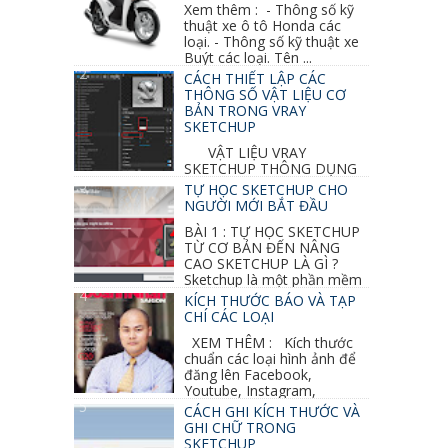
Xem thêm : - Thông số kỹ
thuật xe ô tô Honda các
loại. - Thông số kỹ thuật xe
Buýt các loại. Tên ...
CÁCH THIẾT LẬP CÁC
THÔNG SỐ VẬT LIỆU CƠ
BẢN TRONG VRAY
SKETCHUP
VẬT LIỆU VRAY
SKETCHUP THÔNG DỤNG
NHẤT 1. VẬT LIỆU VRAY INOX BÓNG: ●
TỰ HỌC SKETCHUP CHO
Diffuse : đen ● Reflection color ...
NGƯỜI MỚI BẮT ĐẦU
BÀI 1 : TỰ HỌC SKETCHUP
TỪ CƠ BẢN ĐẾN NÂNG
CAO SKETCHUP LÀ GÌ ?
Sketchup là một phần mềm
vẽ 3d của Google, nó khá dễ sữ...
KÍCH THƯỚC BÁO VÀ TẠP
CHÍ CÁC LOẠI
XEM THÊM : Kích thước
chuẩn các loại hình ảnh để
đăng lên Facebook,
Youtube, Instagram,
Linkedin, Pinterest...
CÁCH GHI KÍCH THƯỚC VÀ
GHI CHỮ TRONG
SKETCHUP