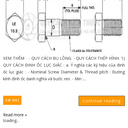
XEM THÊM : - QUY CÁCH BU LÔNG. - QUY CÁCH THÉP HÌNH. 1)
QUY CÁCH ĐINH ỐC LỤC GIÁC : a. Ý nghĩa các ký hiệu của đinh
ốc lục giác : - Nominal Screw Diameter & Thread pitch : Đường
kính đinh ốc danh nghĩa và bước ren. - Min :...
CƠ KHÍ
Continue reading
Read more »
loading...