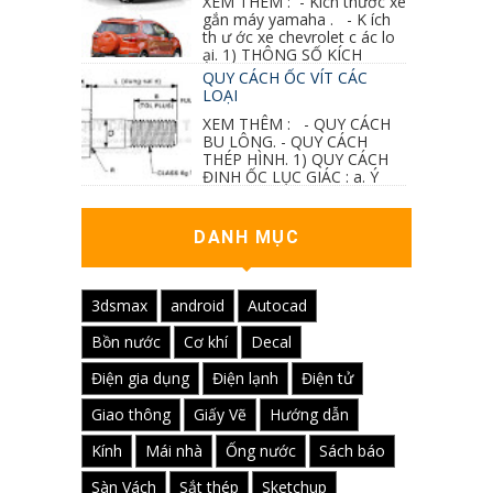
XEM THÊM : - Kích thước xe
gắn máy yamaha . - K ích
th ư ớc xe chevrolet c ác lo
ại. 1) THÔNG SỐ KÍCH
THƯỚC...
QUY CÁCH ỐC VÍT CÁC
LOẠI
XEM THÊM : - QUY CÁCH
BU LÔNG. - QUY CÁCH
THÉP HÌNH. 1) QUY CÁCH
ĐINH ỐC LỤC GIÁC : a. Ý
nghĩa các ký hiệu...
DANH MỤC
3dsmax
android
Autocad
Bồn nước
Cơ khí
Decal
Điện gia dụng
Điện lạnh
Điện tử
Giao thông
Giấy Vẽ
Hướng dẫn
Kính
Mái nhà
Ống nước
Sách báo
Sàn Vách
Sắt thép
Sketchup