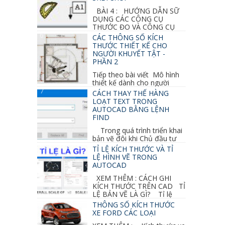
BÀI 4 : HƯỚNG DẪN SỮ
DỤNG CÁC CÔNG CỤ
THƯỚC ĐO VÀ CÔNG CỤ
GHI CHỮ 2D, 3D TRONG SKETCHUP Ở bài
CÁC THÔNG SỐ KÍCH
học trước ta đã...
THƯỚC THIẾT KẾ CHO
NGƯỜI KHUYẾT TẬT -
PHẦN 2
Tiếp theo bài viết Mô hình
thiết kế dành cho người
khuyết tật ở phần 1 chúng ta cùng tìm hiểu
CÁCH THAY THẾ HÀNG
thêm các vấn đề và...
LOẠT TEXT TRONG
AUTOCAD BẰNG LỆNH
FIND
Trong quá trình triển khai
bản vẽ đôi khi Chủ đầu tư
thay đổi thiết kế hoặc do bản vẽ mình ghi chú
TỈ LỆ KÍCH THƯỚC VÀ TỈ
sai mục nào đó...
LỆ HÌNH VẼ TRONG
AUTOCAD
XEM THÊM : CÁCH GHI
KÍCH THƯỚC TRÊN CAD TỈ
LỆ BẢN VẼ LÀ GÌ? Tỉ lệ
của hình vẽ trong bản vẽ thiết kế kiến trúc...
THÔNG SỐ KÍCH THƯỚC
XE FORD CÁC LOẠI