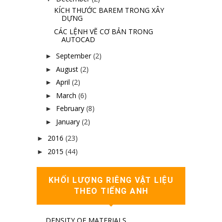
KÍCH THƯỚC BAREM TRONG XÂY
DỰNG
CÁC LỆNH VẼ CƠ BẢN TRONG
AUTOCAD
September
(2)
►
August
(2)
►
April
(2)
►
March
(6)
►
February
(8)
►
January
(2)
►
2016
(23)
►
2015
(44)
►
KHỐI LƯỢNG RIÊNG VẬT LIỆU
THEO TIẾNG ANH
DENSITY OF MATERIALS