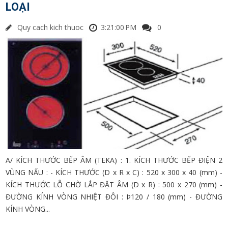
LOẠI
Quy cach kich thuoc
3:21:00 PM
0
A/ KÍCH THƯỚC BẾP ÂM (TEKA) : 1. KÍCH THƯỚC BẾP ĐIỆN 2
VÙNG NẤU : - KÍCH THƯỚC (D x R x C) : 520 x 300 x 40 (mm) -
KÍCH THƯỚC LỖ CHỜ LẮP ĐẶT ÂM (D x R) : 500 x 270 (mm) -
ĐƯỜNG KÍNH VÒNG NHIỆT ĐÔI : Þ120 / 180 (mm) - ĐƯỜNG
KÍNH VÒNG...