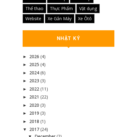
Thể thao
Thực Phẩm
Vật dụng
Website
Xe Gắn Máy
Xe Ôtô
NHẬT KÝ
2026
(4)
►
2025
(4)
►
2024
(6)
►
2023
(3)
►
2022
(11)
►
2021
(22)
►
2020
(3)
►
2019
(3)
►
2018
(1)
►
2017
(24)
▼
December
(2)
▼