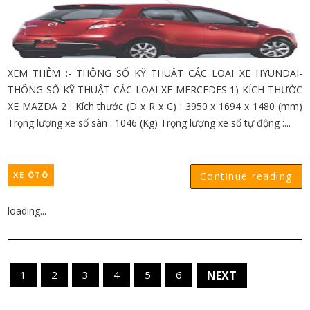
XEM THÊM :- THÔNG SỐ KỸ THUẬT CÁC LOẠI XE HYUNDAI-
THÔNG SỐ KỸ THUẬT CÁC LOẠI XE MERCEDES 1) KÍCH THƯỚC
XE MAZDA 2 : Kích thước (D x R x C) : 3950 x 1694 x 1480 (mm)
Trọng lượng xe số sàn : 1046 (Kg) Trọng lượng xe số tự động :...
XE ÔTÔ
Continue reading
loading...
1
2
3
4
5
6
NEXT