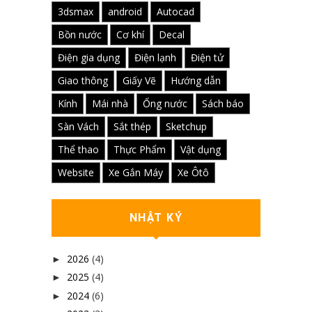
3dsmax
android
Autocad
Bồn nước
Cơ khí
Decal
Điện gia dụng
Điện lạnh
Điện tử
Giao thông
Giấy Vẽ
Hướng dẫn
Kính
Mái nhà
Ống nước
Sách báo
Sàn Vách
Sắt thép
Sketchup
Thể thao
Thực Phẩm
Vật dụng
Website
Xe Gắn Máy
Xe Ôtô
NHẬT KÝ
2026
(4)
►
2025
(4)
►
2024
(6)
►