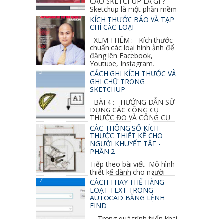
CAO SKETCHUP LÀ GÌ ?
Sketchup là một phần mềm
vẽ 3d của Google, nó khá dễ sữ...
KÍCH THƯỚC BÁO VÀ TẠP
CHÍ CÁC LOẠI
XEM THÊM : Kích thước
chuẩn các loại hình ảnh để
đăng lên Facebook,
Youtube, Instagram,
Linkedin, Pinterest...
CÁCH GHI KÍCH THƯỚC VÀ
GHI CHỮ TRONG
SKETCHUP
BÀI 4 : HƯỚNG DẪN SỮ
DỤNG CÁC CÔNG CỤ
THƯỚC ĐO VÀ CÔNG CỤ
GHI CHỮ 2D, 3D TRONG SKETCHUP Ở bài
CÁC THÔNG SỐ KÍCH
học trước ta đã...
THƯỚC THIẾT KẾ CHO
NGƯỜI KHUYẾT TẬT -
PHẦN 2
Tiếp theo bài viết Mô hình
thiết kế dành cho người
khuyết tật ở phần 1 chúng ta cùng tìm hiểu
CÁCH THAY THẾ HÀNG
thêm các vấn đề và...
LOẠT TEXT TRONG
AUTOCAD BẰNG LỆNH
FIND
Trong quá trình triển khai