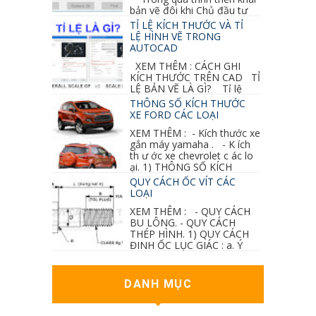
bản vẽ đôi khi Chủ đầu tư
thay đổi thiết kế hoặc do bản vẽ mình ghi chú
TỈ LỆ KÍCH THƯỚC VÀ TỈ
sai mục nào đó...
LỆ HÌNH VẼ TRONG
AUTOCAD
XEM THÊM : CÁCH GHI
KÍCH THƯỚC TRÊN CAD TỈ
LỆ BẢN VẼ LÀ GÌ? Tỉ lệ
của hình vẽ trong bản vẽ thiết kế kiến trúc...
THÔNG SỐ KÍCH THƯỚC
XE FORD CÁC LOẠI
XEM THÊM : - Kích thước xe
gắn máy yamaha . - K ích
th ư ớc xe chevrolet c ác lo
ại. 1) THÔNG SỐ KÍCH
THƯỚC...
QUY CÁCH ỐC VÍT CÁC
LOẠI
XEM THÊM : - QUY CÁCH
BU LÔNG. - QUY CÁCH
THÉP HÌNH. 1) QUY CÁCH
ĐINH ỐC LỤC GIÁC : a. Ý
nghĩa các ký hiệu...
DANH MỤC