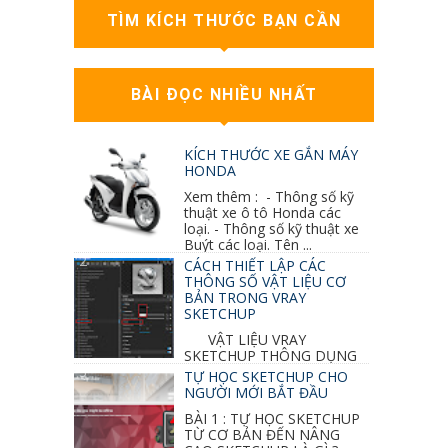
TÌM KÍCH THƯỚC BẠN CẦN
BÀI ĐỌC NHIỀU NHẤT
KÍCH THƯỚC XE GẮN MÁY
HONDA
Xem thêm : - Thông số kỹ
thuật xe ô tô Honda các
loại. - Thông số kỹ thuật xe
Buýt các loại. Tên ...
CÁCH THIẾT LẬP CÁC
THÔNG SỐ VẬT LIỆU CƠ
BẢN TRONG VRAY
SKETCHUP
VẬT LIỆU VRAY
SKETCHUP THÔNG DỤNG
NHẤT 1. VẬT LIỆU VRAY INOX BÓNG: ●
TỰ HỌC SKETCHUP CHO
Diffuse : đen ● Reflection color ...
NGƯỜI MỚI BẮT ĐẦU
BÀI 1 : TỰ HỌC SKETCHUP
TỪ CƠ BẢN ĐẾN NÂNG