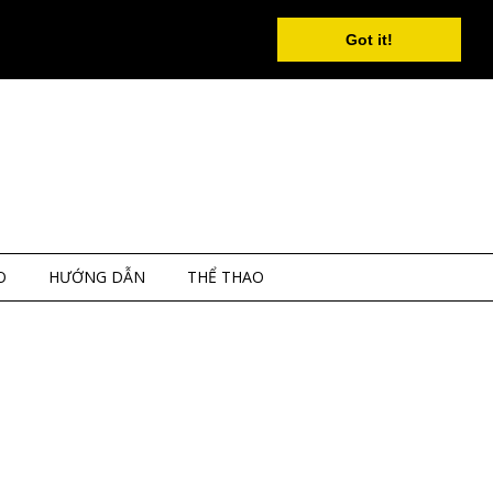
Got it!
O
HƯỚNG DẪN
THỂ THAO