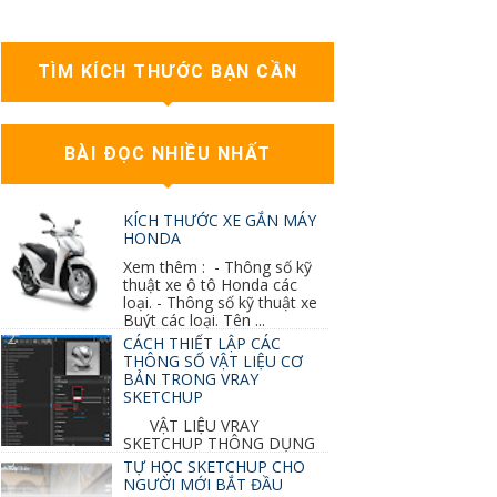
TÌM KÍCH THƯỚC BẠN CẦN
BÀI ĐỌC NHIỀU NHẤT
KÍCH THƯỚC XE GẮN MÁY
HONDA
Xem thêm : - Thông số kỹ
thuật xe ô tô Honda các
loại. - Thông số kỹ thuật xe
Buýt các loại. Tên ...
CÁCH THIẾT LẬP CÁC
THÔNG SỐ VẬT LIỆU CƠ
BẢN TRONG VRAY
SKETCHUP
VẬT LIỆU VRAY
SKETCHUP THÔNG DỤNG
NHẤT 1. VẬT LIỆU VRAY INOX BÓNG: ●
TỰ HỌC SKETCHUP CHO
Diffuse : đen ● Reflection color ...
NGƯỜI MỚI BẮT ĐẦU