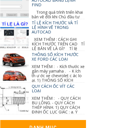
AUTOCAD BẰNG LỆNH
FIND
Trong quá trình triển khai
bản vẽ đôi khi Chủ đầu tư
thay đổi thiết kế hoặc do bản vẽ mình ghi chú
TỈ LỆ KÍCH THƯỚC VÀ TỈ
sai mục nào đó...
LỆ HÌNH VẼ TRONG
AUTOCAD
XEM THÊM : CÁCH GHI
KÍCH THƯỚC TRÊN CAD TỈ
LỆ BẢN VẼ LÀ GÌ? Tỉ lệ
của hình vẽ trong bản vẽ thiết kế kiến trúc...
THÔNG SỐ KÍCH THƯỚC
XE FORD CÁC LOẠI
XEM THÊM : - Kích thước xe
gắn máy yamaha . - K ích
th ư ớc xe chevrolet c ác lo
ại. 1) THÔNG SỐ KÍCH
THƯỚC...
QUY CÁCH ỐC VÍT CÁC
LOẠI
XEM THÊM : - QUY CÁCH
BU LÔNG. - QUY CÁCH
THÉP HÌNH. 1) QUY CÁCH
ĐINH ỐC LỤC GIÁC : a. Ý
nghĩa các ký hiệu...
DANH MỤC