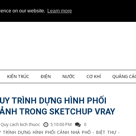
ap
About
Privacy
rience on our website.
Learn more
KIẾN TRÚC
ĐIỆN
NƯỚC
CƠ KHÍ
QUẢNG CÁ
UY TRÌNH DỰNG HÌNH PHỐI
ẢNH TRONG SKETCHUP VRAY
Quy cach kich thuoc
5:10:00 PM
0
 TRÌNH DỰNG HÌNH PHỐI CẢNH NHÀ PHỐ - BIỆT THỰ -