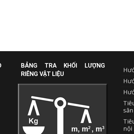
O
BẢNG TRA KHỐI LƯỢNG
Hướ
RIÊNG VẬT LIỆU
Hướ
Hướ
Tiê
sân
Tiê
nội