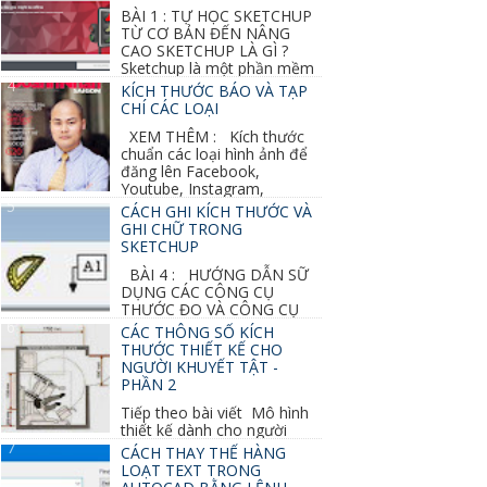
BÀI 1 : TỰ HỌC SKETCHUP
TỪ CƠ BẢN ĐẾN NÂNG
CAO SKETCHUP LÀ GÌ ?
Sketchup là một phần mềm
vẽ 3d của Google, nó khá dễ sữ...
KÍCH THƯỚC BÁO VÀ TẠP
CHÍ CÁC LOẠI
XEM THÊM : Kích thước
chuẩn các loại hình ảnh để
đăng lên Facebook,
Youtube, Instagram,
Linkedin, Pinterest...
CÁCH GHI KÍCH THƯỚC VÀ
GHI CHỮ TRONG
SKETCHUP
BÀI 4 : HƯỚNG DẪN SỮ
DỤNG CÁC CÔNG CỤ
THƯỚC ĐO VÀ CÔNG CỤ
GHI CHỮ 2D, 3D TRONG SKETCHUP Ở bài
CÁC THÔNG SỐ KÍCH
học trước ta đã...
THƯỚC THIẾT KẾ CHO
NGƯỜI KHUYẾT TẬT -
PHẦN 2
Tiếp theo bài viết Mô hình
thiết kế dành cho người
khuyết tật ở phần 1 chúng ta cùng tìm hiểu
CÁCH THAY THẾ HÀNG
thêm các vấn đề và...
LOẠT TEXT TRONG