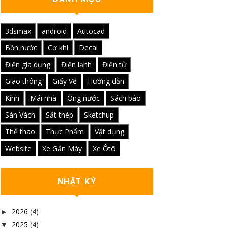
3dsmax
android
Autocad
Bồn nước
Cơ khí
Decal
Điện gia dụng
Điện lạnh
Điện tử
Giao thông
Giấy Vẽ
Hướng dẫn
Kính
Mái nhà
Ống nước
Sách báo
Sàn Vách
Sắt thép
Sketchup
Thể thao
Thực Phẩm
Vật dụng
Website
Xe Gắn Máy
Xe Ôtô
NHẬT KÝ
2026
(4)
►
2025
(4)
▼