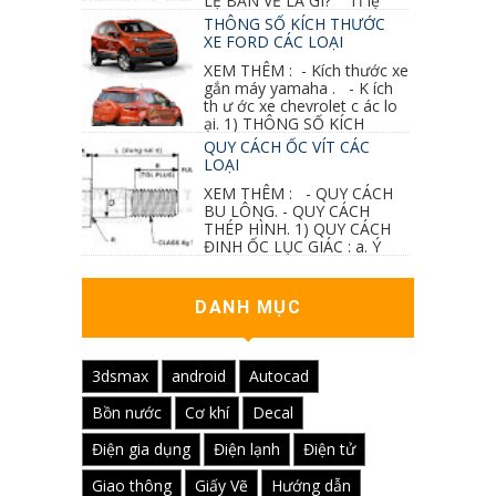
LỆ BẢN VẼ LÀ GÌ? Tỉ lệ
của hình vẽ trong bản vẽ thiết kế kiến trúc...
THÔNG SỐ KÍCH THƯỚC
XE FORD CÁC LOẠI
XEM THÊM : - Kích thước xe
gắn máy yamaha . - K ích
th ư ớc xe chevrolet c ác lo
ại. 1) THÔNG SỐ KÍCH
THƯỚC...
QUY CÁCH ỐC VÍT CÁC
LOẠI
XEM THÊM : - QUY CÁCH
BU LÔNG. - QUY CÁCH
THÉP HÌNH. 1) QUY CÁCH
ĐINH ỐC LỤC GIÁC : a. Ý
nghĩa các ký hiệu...
DANH MỤC
3dsmax
android
Autocad
Bồn nước
Cơ khí
Decal
Điện gia dụng
Điện lạnh
Điện tử
Giao thông
Giấy Vẽ
Hướng dẫn