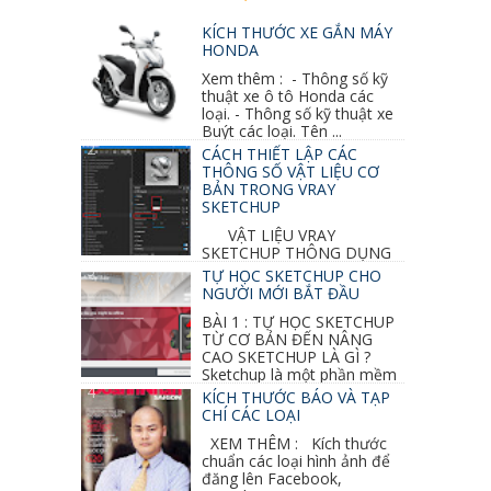
KÍCH THƯỚC XE GẮN MÁY
HONDA
Xem thêm : - Thông số kỹ
thuật xe ô tô Honda các
loại. - Thông số kỹ thuật xe
Buýt các loại. Tên ...
CÁCH THIẾT LẬP CÁC
THÔNG SỐ VẬT LIỆU CƠ
BẢN TRONG VRAY
SKETCHUP
VẬT LIỆU VRAY
SKETCHUP THÔNG DỤNG
NHẤT 1. VẬT LIỆU VRAY INOX BÓNG: ●
TỰ HỌC SKETCHUP CHO
Diffuse : đen ● Reflection color ...
NGƯỜI MỚI BẮT ĐẦU
BÀI 1 : TỰ HỌC SKETCHUP
TỪ CƠ BẢN ĐẾN NÂNG
CAO SKETCHUP LÀ GÌ ?
Sketchup là một phần mềm
vẽ 3d của Google, nó khá dễ sữ...
KÍCH THƯỚC BÁO VÀ TẠP
CHÍ CÁC LOẠI
XEM THÊM : Kích thước
chuẩn các loại hình ảnh để
đăng lên Facebook,