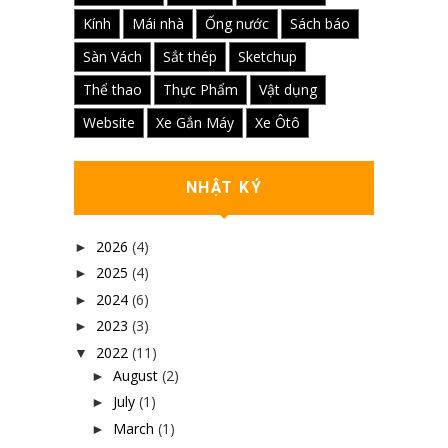
Kính
Mái nhà
Ống nước
Sách báo
Sàn Vách
Sắt thép
Sketchup
Thể thao
Thực Phẩm
Vật dụng
Website
Xe Gắn Máy
Xe Ôtô
NHẬT KÝ
2026
(4)
►
2025
(4)
►
2024
(6)
►
2023
(3)
►
2022
(11)
▼
August
(2)
►
July
(1)
►
March
(1)
►