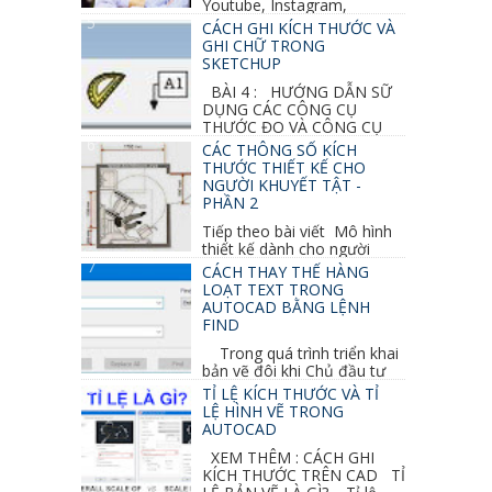
Youtube, Instagram,
Linkedin, Pinterest...
CÁCH GHI KÍCH THƯỚC VÀ
GHI CHỮ TRONG
SKETCHUP
BÀI 4 : HƯỚNG DẪN SỮ
DỤNG CÁC CÔNG CỤ
THƯỚC ĐO VÀ CÔNG CỤ
GHI CHỮ 2D, 3D TRONG SKETCHUP Ở bài
CÁC THÔNG SỐ KÍCH
học trước ta đã...
THƯỚC THIẾT KẾ CHO
NGƯỜI KHUYẾT TẬT -
PHẦN 2
Tiếp theo bài viết Mô hình
thiết kế dành cho người
khuyết tật ở phần 1 chúng ta cùng tìm hiểu
CÁCH THAY THẾ HÀNG
thêm các vấn đề và...
LOẠT TEXT TRONG
AUTOCAD BẰNG LỆNH
FIND
Trong quá trình triển khai
bản vẽ đôi khi Chủ đầu tư
thay đổi thiết kế hoặc do bản vẽ mình ghi chú
TỈ LỆ KÍCH THƯỚC VÀ TỈ
sai mục nào đó...
LỆ HÌNH VẼ TRONG
AUTOCAD
XEM THÊM : CÁCH GHI
KÍCH THƯỚC TRÊN CAD TỈ