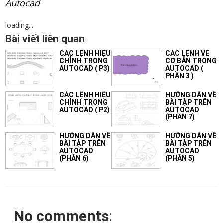
Autocad
loading...
Bài viết liên quan
CÁC LỆNH HIỆU
CÁC LỆNH VẼ
CHỈNH TRONG
CƠ BẢN TRONG
AUTOCAD ( P3)
AUTOCAD (
PHẦN 3 )
CÁC LỆNH HIỆU
HƯỚNG DẪN VẼ
CHỈNH TRONG
BÀI TẬP TRÊN
AUTOCAD ( P2)
AUTOCAD
(PHẦN 7)
HƯỚNG DẪN VẼ
HƯỚNG DẪN VẼ
BÀI TẬP TRÊN
BÀI TẬP TRÊN
AUTOCAD
AUTOCAD
(PHẦN 6)
(PHẦN 5)
No comments: