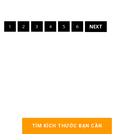
1
2
3
4
5
6
NEXT
TÌM KÍCH THƯỚC BẠN CẦN