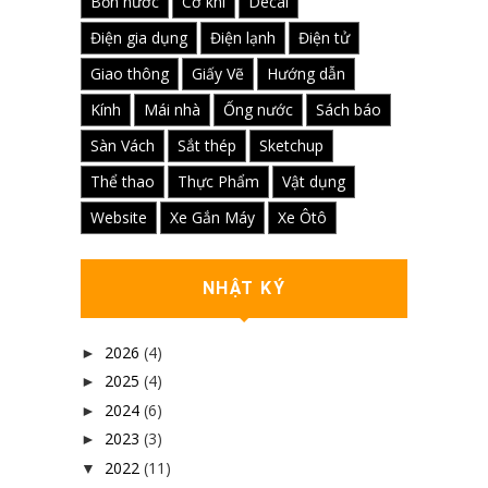
Bồn nước
Cơ khí
Decal
Điện gia dụng
Điện lạnh
Điện tử
Giao thông
Giấy Vẽ
Hướng dẫn
Kính
Mái nhà
Ống nước
Sách báo
Sàn Vách
Sắt thép
Sketchup
Thể thao
Thực Phẩm
Vật dụng
Website
Xe Gắn Máy
Xe Ôtô
NHẬT KÝ
2026
(4)
►
2025
(4)
►
2024
(6)
►
2023
(3)
►
2022
(11)
▼