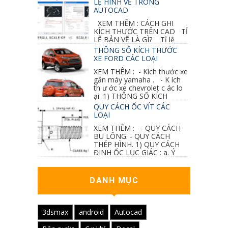
LỆ HÌNH VẼ TRONG
AUTOCAD
XEM THÊM : CÁCH GHI
KÍCH THƯỚC TRÊN CAD TỈ
LỆ BẢN VẼ LÀ GÌ? Tỉ lệ
của hình vẽ trong bản vẽ thiết kế kiến trúc...
THÔNG SỐ KÍCH THƯỚC
XE FORD CÁC LOẠI
XEM THÊM : - Kích thước xe
gắn máy yamaha . - K ích
th ư ớc xe chevrolet c ác lo
ại. 1) THÔNG SỐ KÍCH
THƯỚC...
QUY CÁCH ỐC VÍT CÁC
LOẠI
XEM THÊM : - QUY CÁCH
BU LÔNG. - QUY CÁCH
THÉP HÌNH. 1) QUY CÁCH
ĐINH ỐC LỤC GIÁC : a. Ý
nghĩa các ký hiệu...
DANH MỤC
3dsmax
android
Autocad