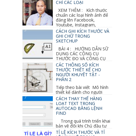
CHÍ CÁC LOẠI
XEM THÊM : Kích thước
chuẩn các loại hình ảnh để
đăng lên Facebook,
Youtube, Instagram,
Linkedin, Pinterest...
CÁCH GHI KÍCH THƯỚC VÀ
GHI CHỮ TRONG
SKETCHUP
BÀI 4 : HƯỚNG DẪN SỮ
DỤNG CÁC CÔNG CỤ
THƯỚC ĐO VÀ CÔNG CỤ
GHI CHỮ 2D, 3D TRONG SKETCHUP Ở bài
CÁC THÔNG SỐ KÍCH
học trước ta đã...
THƯỚC THIẾT KẾ CHO
NGƯỜI KHUYẾT TẬT -
PHẦN 2
Tiếp theo bài viết Mô hình
thiết kế dành cho người
khuyết tật ở phần 1 chúng ta cùng tìm hiểu
CÁCH THAY THẾ HÀNG
thêm các vấn đề và...
LOẠT TEXT TRONG
AUTOCAD BẰNG LỆNH
FIND
Trong quá trình triển khai
bản vẽ đôi khi Chủ đầu tư
thay đổi thiết kế hoặc do bản vẽ mình ghi chú
TỈ LỆ KÍCH THƯỚC VÀ TỈ
sai mục nào đó...