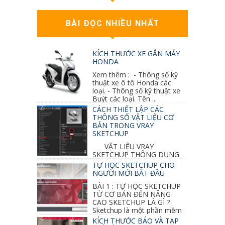
BÀI ĐỌC NHIỀU NHẤT
KÍCH THƯỚC XE GẮN MÁY
HONDA
Xem thêm : - Thông số kỹ
thuật xe ô tô Honda các
loại. - Thông số kỹ thuật xe
Buýt các loại. Tên ...
CÁCH THIẾT LẬP CÁC
THÔNG SỐ VẬT LIỆU CƠ
BẢN TRONG VRAY
SKETCHUP
VẬT LIỆU VRAY
SKETCHUP THÔNG DỤNG
NHẤT 1. VẬT LIỆU VRAY INOX BÓNG: ●
TỰ HỌC SKETCHUP CHO
Diffuse : đen ● Reflection color ...
NGƯỜI MỚI BẮT ĐẦU
BÀI 1 : TỰ HỌC SKETCHUP
TỪ CƠ BẢN ĐẾN NÂNG
CAO SKETCHUP LÀ GÌ ?
Sketchup là một phần mềm
vẽ 3d của Google, nó khá dễ sữ...
KÍCH THƯỚC BÁO VÀ TẠP