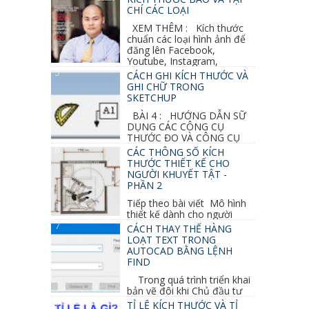
CHÍ CÁC LOẠI
XEM THÊM : Kích thước
chuẩn các loại hình ảnh để
đăng lên Facebook,
Youtube, Instagram,
Linkedin, Pinterest...
CÁCH GHI KÍCH THƯỚC VÀ
GHI CHỮ TRONG
SKETCHUP
BÀI 4 : HƯỚNG DẪN SỮ
DỤNG CÁC CÔNG CỤ
THƯỚC ĐO VÀ CÔNG CỤ
GHI CHỮ 2D, 3D TRONG SKETCHUP Ở bài
CÁC THÔNG SỐ KÍCH
học trước ta đã...
THƯỚC THIẾT KẾ CHO
NGƯỜI KHUYẾT TẬT -
PHẦN 2
Tiếp theo bài viết Mô hình
thiết kế dành cho người
khuyết tật ở phần 1 chúng ta cùng tìm hiểu
CÁCH THAY THẾ HÀNG
thêm các vấn đề và...
LOẠT TEXT TRONG
AUTOCAD BẰNG LỆNH
FIND
Trong quá trình triển khai
bản vẽ đôi khi Chủ đầu tư
thay đổi thiết kế hoặc do bản vẽ mình ghi chú
TỈ LỆ KÍCH THƯỚC VÀ TỈ