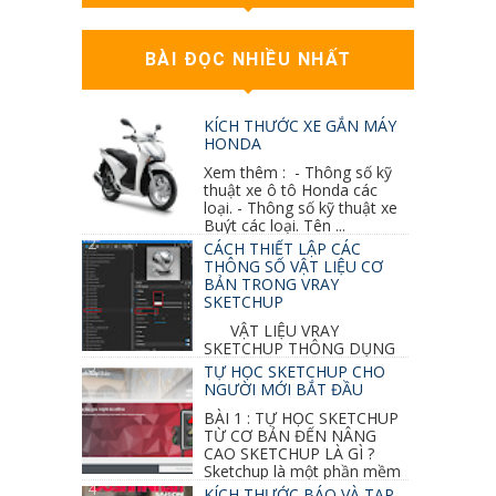
BÀI ĐỌC NHIỀU NHẤT
KÍCH THƯỚC XE GẮN MÁY
HONDA
Xem thêm : - Thông số kỹ
thuật xe ô tô Honda các
loại. - Thông số kỹ thuật xe
Buýt các loại. Tên ...
CÁCH THIẾT LẬP CÁC
THÔNG SỐ VẬT LIỆU CƠ
BẢN TRONG VRAY
SKETCHUP
VẬT LIỆU VRAY
SKETCHUP THÔNG DỤNG
NHẤT 1. VẬT LIỆU VRAY INOX BÓNG: ●
TỰ HỌC SKETCHUP CHO
Diffuse : đen ● Reflection color ...
NGƯỜI MỚI BẮT ĐẦU
BÀI 1 : TỰ HỌC SKETCHUP
TỪ CƠ BẢN ĐẾN NÂNG
CAO SKETCHUP LÀ GÌ ?
Sketchup là một phần mềm
vẽ 3d của Google, nó khá dễ sữ...
KÍCH THƯỚC BÁO VÀ TẠP