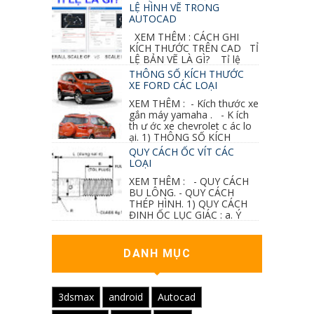
sai mục nào đó...
LỆ HÌNH VẼ TRONG
AUTOCAD
XEM THÊM : CÁCH GHI
KÍCH THƯỚC TRÊN CAD TỈ
LỆ BẢN VẼ LÀ GÌ? Tỉ lệ
của hình vẽ trong bản vẽ thiết kế kiến trúc...
THÔNG SỐ KÍCH THƯỚC
XE FORD CÁC LOẠI
XEM THÊM : - Kích thước xe
gắn máy yamaha . - K ích
th ư ớc xe chevrolet c ác lo
ại. 1) THÔNG SỐ KÍCH
THƯỚC...
QUY CÁCH ỐC VÍT CÁC
LOẠI
XEM THÊM : - QUY CÁCH
BU LÔNG. - QUY CÁCH
THÉP HÌNH. 1) QUY CÁCH
ĐINH ỐC LỤC GIÁC : a. Ý
nghĩa các ký hiệu...
DANH MỤC
3dsmax
android
Autocad