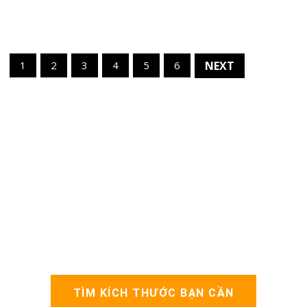
1
2
3
4
5
6
NEXT
TÌM KÍCH THƯỚC BẠN CẦN