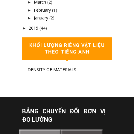
March
(2)
►
February
(1)
►
January
(2)
►
2015
(44)
►
KHỐI LƯỢNG RIÊNG VẬT LIỆU
THEO TIẾNG ANH
DENSITY OF MATERIALS
BẢNG CHUYỂN ĐỔI ĐƠN VỊ
ĐO LƯỜNG