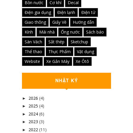
Bồn nước
Cơ khí
Decal
Điện gia dụng
Điện lạnh
Điện tử
Giao thông
Giấy Vẽ
Hướng dẫn
Kính
Mái nhà
Ống nước
Sách báo
Sàn Vách
Sắt thép
Sketchup
Thể thao
Thực Phẩm
Vật dụng
Website
Xe Gắn Máy
Xe Ôtô
NHẬT KÝ
2026
(4)
►
2025
(4)
►
2024
(6)
►
2023
(3)
►
2022
(11)
►