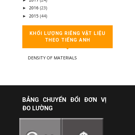
2016
(23)
►
2015
(44)
►
KHỐI LƯỢNG RIÊNG VẬT LIỆU
THEO TIẾNG ANH
DENSITY OF MATERIALS
BẢNG CHUYỂN ĐỔI ĐƠN VỊ
ĐO LƯỜNG