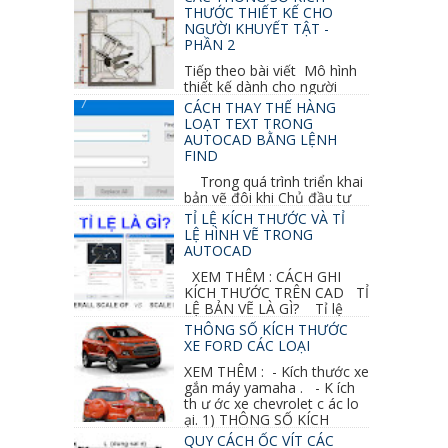
học trước ta đã...
THƯỚC THIẾT KẾ CHO
NGƯỜI KHUYẾT TẬT -
PHẦN 2
Tiếp theo bài viết Mô hình
thiết kế dành cho người
khuyết tật ở phần 1 chúng ta cùng tìm hiểu
CÁCH THAY THẾ HÀNG
thêm các vấn đề và...
LOẠT TEXT TRONG
AUTOCAD BẰNG LỆNH
FIND
Trong quá trình triển khai
bản vẽ đôi khi Chủ đầu tư
thay đổi thiết kế hoặc do bản vẽ mình ghi chú
TỈ LỆ KÍCH THƯỚC VÀ TỈ
sai mục nào đó...
LỆ HÌNH VẼ TRONG
AUTOCAD
XEM THÊM : CÁCH GHI
KÍCH THƯỚC TRÊN CAD TỈ
LỆ BẢN VẼ LÀ GÌ? Tỉ lệ
của hình vẽ trong bản vẽ thiết kế kiến trúc...
THÔNG SỐ KÍCH THƯỚC
XE FORD CÁC LOẠI
XEM THÊM : - Kích thước xe
gắn máy yamaha . - K ích
th ư ớc xe chevrolet c ác lo
ại. 1) THÔNG SỐ KÍCH
THƯỚC...
QUY CÁCH ỐC VÍT CÁC