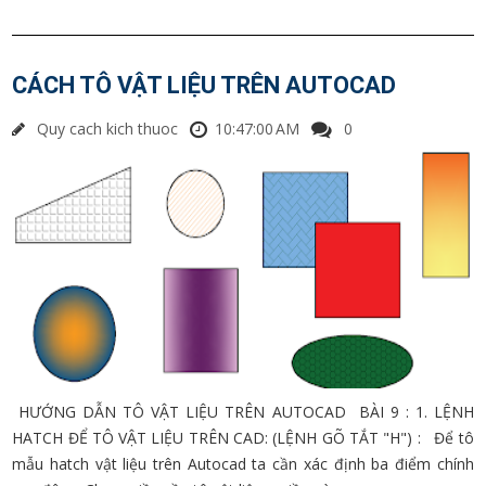
CÁCH TÔ VẬT LIỆU TRÊN AUTOCAD
Quy cach kich thuoc
10:47:00 AM
0
HƯỚNG DẪN TÔ VẬT LIỆU TRÊN AUTOCAD BÀI 9 : 1. LỆNH
HATCH ĐỂ TÔ VẬT LIỆU TRÊN CAD: (LỆNH GÕ TẮT "H") : Để tô
mẫu hatch vật liệu trên Autocad ta cần xác định ba điểm chính