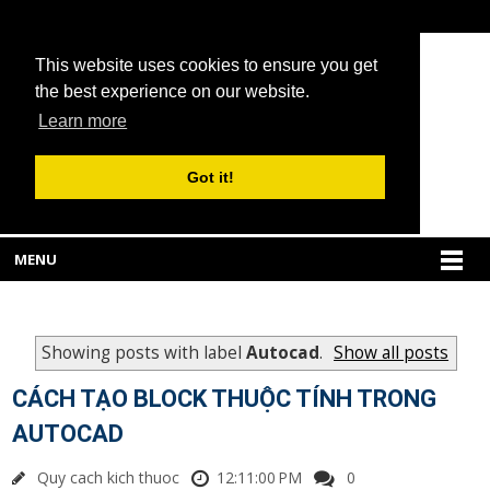
This website uses cookies to ensure you get
the best experience on our website.
Learn more
Got it!
MENU
Showing posts with label
Autocad
.
Show all posts
CÁCH TẠO BLOCK THUỘC TÍNH TRONG
AUTOCAD
Quy cach kich thuoc
12:11:00 PM
0