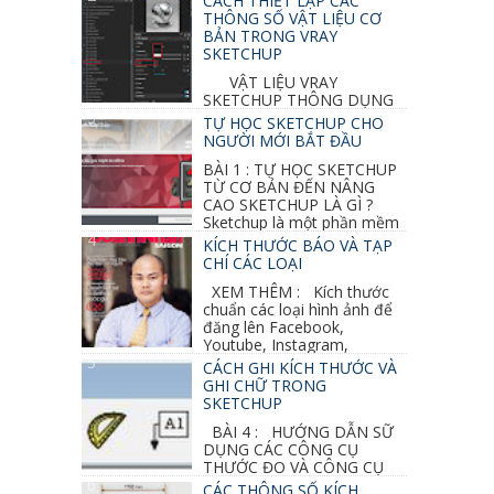
CÁCH THIẾT LẬP CÁC
THÔNG SỐ VẬT LIỆU CƠ
BẢN TRONG VRAY
SKETCHUP
VẬT LIỆU VRAY
SKETCHUP THÔNG DỤNG
NHẤT 1. VẬT LIỆU VRAY INOX BÓNG: ●
TỰ HỌC SKETCHUP CHO
Diffuse : đen ● Reflection color ...
NGƯỜI MỚI BẮT ĐẦU
BÀI 1 : TỰ HỌC SKETCHUP
TỪ CƠ BẢN ĐẾN NÂNG
CAO SKETCHUP LÀ GÌ ?
Sketchup là một phần mềm
vẽ 3d của Google, nó khá dễ sữ...
KÍCH THƯỚC BÁO VÀ TẠP
CHÍ CÁC LOẠI
XEM THÊM : Kích thước
chuẩn các loại hình ảnh để
đăng lên Facebook,
Youtube, Instagram,
Linkedin, Pinterest...
CÁCH GHI KÍCH THƯỚC VÀ
GHI CHỮ TRONG
SKETCHUP
BÀI 4 : HƯỚNG DẪN SỮ
DỤNG CÁC CÔNG CỤ
THƯỚC ĐO VÀ CÔNG CỤ
GHI CHỮ 2D, 3D TRONG SKETCHUP Ở bài
CÁC THÔNG SỐ KÍCH