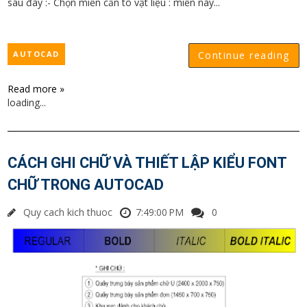
sau đây :- Chọn miền cần tô vật liệu : miền này...
AUTOCAD
Continue reading
Read more »
loading...
CÁCH GHI CHỮ VÀ THIẾT LẬP KIỂU FONT
CHỮ TRONG AUTOCAD
Quy cach kich thuoc
7:49:00 PM
0