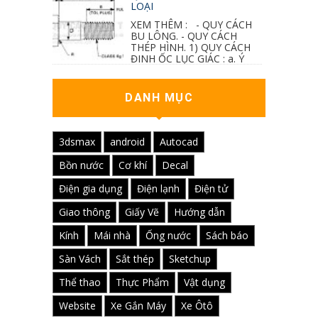
LOẠI
XEM THÊM : - QUY CÁCH
BU LÔNG. - QUY CÁCH
THÉP HÌNH. 1) QUY CÁCH
ĐINH ỐC LỤC GIÁC : a. Ý
nghĩa các ký hiệu...
DANH MỤC
3dsmax
android
Autocad
Bồn nước
Cơ khí
Decal
Điện gia dụng
Điện lạnh
Điện tử
Giao thông
Giấy Vẽ
Hướng dẫn
Kính
Mái nhà
Ống nước
Sách báo
Sàn Vách
Sắt thép
Sketchup
Thể thao
Thực Phẩm
Vật dụng
Website
Xe Gắn Máy
Xe Ôtô