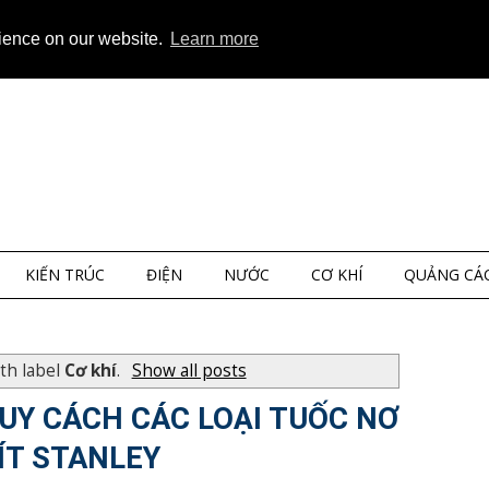
ap
About
Privacy
rience on our website.
Learn more
KIẾN TRÚC
ĐIỆN
NƯỚC
CƠ KHÍ
QUẢNG CÁ
th label
Cơ khí
.
Show all posts
UY CÁCH CÁC LOẠI TUỐC NƠ
ÍT STANLEY