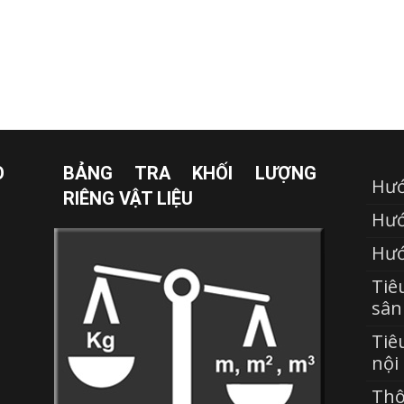
O
BẢNG TRA KHỐI LƯỢNG
Hướ
RIÊNG VẬT LIỆU
Hướ
Hướ
Tiê
sân
Tiê
nội
Thô