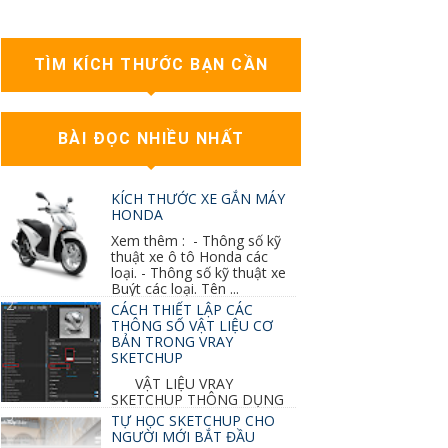
TÌM KÍCH THƯỚC BẠN CẦN
BÀI ĐỌC NHIỀU NHẤT
KÍCH THƯỚC XE GẮN MÁY
HONDA
Xem thêm : - Thông số kỹ
thuật xe ô tô Honda các
loại. - Thông số kỹ thuật xe
Buýt các loại. Tên ...
CÁCH THIẾT LẬP CÁC
THÔNG SỐ VẬT LIỆU CƠ
BẢN TRONG VRAY
SKETCHUP
VẬT LIỆU VRAY
SKETCHUP THÔNG DỤNG
NHẤT 1. VẬT LIỆU VRAY INOX BÓNG: ●
TỰ HỌC SKETCHUP CHO
Diffuse : đen ● Reflection color ...
NGƯỜI MỚI BẮT ĐẦU