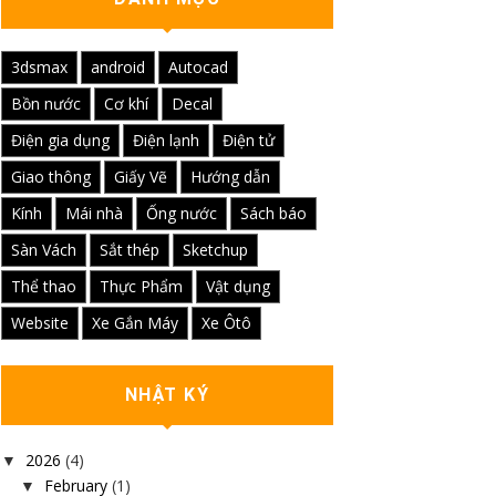
3dsmax
android
Autocad
Bồn nước
Cơ khí
Decal
Điện gia dụng
Điện lạnh
Điện tử
Giao thông
Giấy Vẽ
Hướng dẫn
Kính
Mái nhà
Ống nước
Sách báo
Sàn Vách
Sắt thép
Sketchup
Thể thao
Thực Phẩm
Vật dụng
Website
Xe Gắn Máy
Xe Ôtô
NHẬT KÝ
2026
(4)
▼
February
(1)
▼