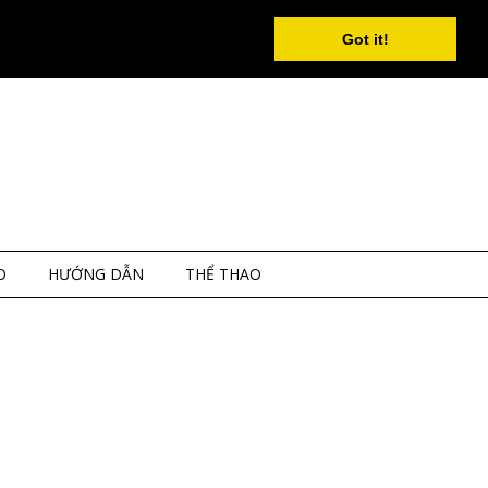
Got it!
O
HƯỚNG DẪN
THỂ THAO