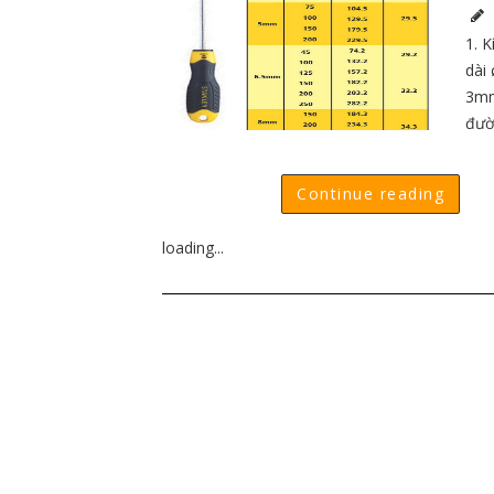
1. K
dài
3mm
đườ
Continue reading
loading...