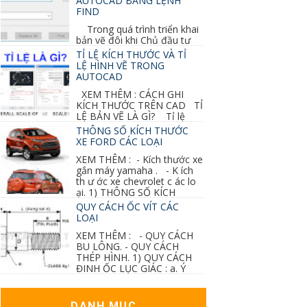
AUTOCAD BẰNG LỆNH
FIND
Trong quá trình triển khai
bản vẽ đôi khi Chủ đầu tư
thay đổi thiết kế hoặc do bản vẽ mình ghi chú
TỈ LỆ KÍCH THƯỚC VÀ TỈ
sai mục nào đó...
LỆ HÌNH VẼ TRONG
AUTOCAD
XEM THÊM : CÁCH GHI
KÍCH THƯỚC TRÊN CAD TỈ
LỆ BẢN VẼ LÀ GÌ? Tỉ lệ
của hình vẽ trong bản vẽ thiết kế kiến trúc...
THÔNG SỐ KÍCH THƯỚC
XE FORD CÁC LOẠI
XEM THÊM : - Kích thước xe
gắn máy yamaha . - K ích
th ư ớc xe chevrolet c ác lo
ại. 1) THÔNG SỐ KÍCH
THƯỚC...
QUY CÁCH ỐC VÍT CÁC
LOẠI
XEM THÊM : - QUY CÁCH
BU LÔNG. - QUY CÁCH
THÉP HÌNH. 1) QUY CÁCH
ĐINH ỐC LỤC GIÁC : a. Ý
nghĩa các ký hiệu...
DANH MỤC