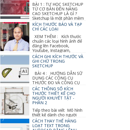
BÀI 1 : TỰ HỌC SKETCHUP
TỪ CƠ BẢN ĐẾN NÂNG
CAO SKETCHUP LÀ GÌ ?
Sketchup là một phần mềm
vẽ 3d của Google, nó khá dễ sữ...
KÍCH THƯỚC BÁO VÀ TẠP
CHÍ CÁC LOẠI
XEM THÊM : Kích thước
chuẩn các loại hình ảnh để
đăng lên Facebook,
Youtube, Instagram,
Linkedin, Pinterest...
CÁCH GHI KÍCH THƯỚC VÀ
GHI CHỮ TRONG
SKETCHUP
BÀI 4 : HƯỚNG DẪN SỮ
DỤNG CÁC CÔNG CỤ
THƯỚC ĐO VÀ CÔNG CỤ
GHI CHỮ 2D, 3D TRONG SKETCHUP Ở bài
CÁC THÔNG SỐ KÍCH
học trước ta đã...
THƯỚC THIẾT KẾ CHO
NGƯỜI KHUYẾT TẬT -
PHẦN 2
Tiếp theo bài viết Mô hình
thiết kế dành cho người
khuyết tật ở phần 1 chúng ta cùng tìm hiểu
CÁCH THAY THẾ HÀNG
thêm các vấn đề và...
LOẠT TEXT TRONG