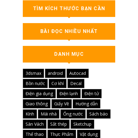
TÌM KÍCH THƯỚC BẠN CẦN
BÀI ĐỌC NHIỀU NHẤT
DANH MỤC
3dsmax
android
Autocad
Bồn nước
Cơ khí
Decal
Điện gia dụng
Điện lạnh
Điện tử
Giao thông
Giấy Vẽ
Hướng dẫn
Kính
Mái nhà
Ống nước
Sách báo
Sàn Vách
Sắt thép
Sketchup
Thể thao
Thực Phẩm
Vật dụng