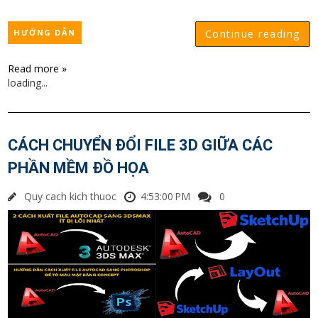
HƯỚNG DẪN
Continue reading
Read more »
loading...
CÁCH CHUYỂN ĐỔI FILE 3D GIỮA CÁC
PHẦN MỀM ĐỒ HỌA
Quy cach kich thuoc
4:53:00 PM
0