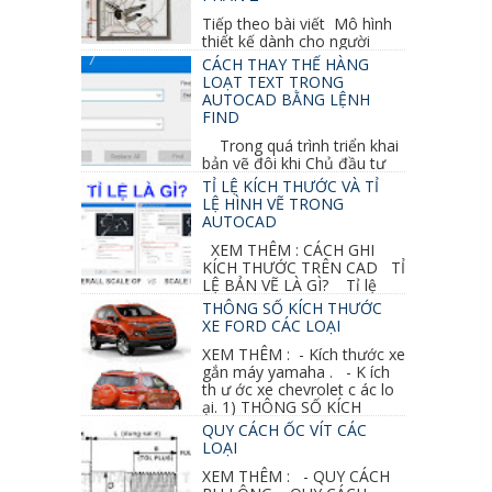
Tiếp theo bài viết Mô hình
thiết kế dành cho người
khuyết tật ở phần 1 chúng ta cùng tìm hiểu
CÁCH THAY THẾ HÀNG
thêm các vấn đề và...
LOẠT TEXT TRONG
AUTOCAD BẰNG LỆNH
FIND
Trong quá trình triển khai
bản vẽ đôi khi Chủ đầu tư
thay đổi thiết kế hoặc do bản vẽ mình ghi chú
TỈ LỆ KÍCH THƯỚC VÀ TỈ
sai mục nào đó...
LỆ HÌNH VẼ TRONG
AUTOCAD
XEM THÊM : CÁCH GHI
KÍCH THƯỚC TRÊN CAD TỈ
LỆ BẢN VẼ LÀ GÌ? Tỉ lệ
của hình vẽ trong bản vẽ thiết kế kiến trúc...
THÔNG SỐ KÍCH THƯỚC
XE FORD CÁC LOẠI
XEM THÊM : - Kích thước xe
gắn máy yamaha . - K ích
th ư ớc xe chevrolet c ác lo
ại. 1) THÔNG SỐ KÍCH
THƯỚC...
QUY CÁCH ỐC VÍT CÁC
LOẠI
XEM THÊM : - QUY CÁCH