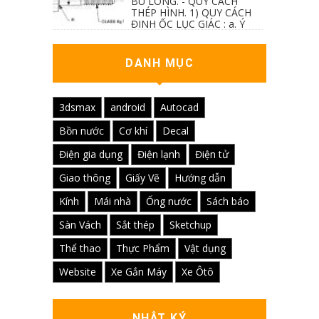
BU LÔNG. - QUY CÁCH
THÉP HÌNH. 1) QUY CÁCH
ĐINH ỐC LỤC GIÁC : a. Ý
nghĩa các ký hiệu...
DANH MỤC
3dsmax
android
Autocad
Bồn nước
Cơ khí
Decal
Điện gia dụng
Điện lạnh
Điện tử
Giao thông
Giấy Vẽ
Hướng dẫn
Kính
Mái nhà
Ống nước
Sách báo
Sàn Vách
Sắt thép
Sketchup
Thể thao
Thực Phẩm
Vật dụng
Website
Xe Gắn Máy
Xe Ôtô
NHẬT KÝ