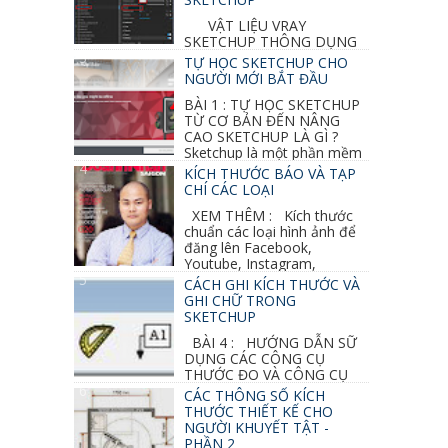
VẬT LIỆU VRAY
SKETCHUP THÔNG DỤNG
NHẤT 1. VẬT LIỆU VRAY INOX BÓNG: ●
TỰ HỌC SKETCHUP CHO
Diffuse : đen ● Reflection color ...
NGƯỜI MỚI BẮT ĐẦU
BÀI 1 : TỰ HỌC SKETCHUP
TỪ CƠ BẢN ĐẾN NÂNG
CAO SKETCHUP LÀ GÌ ?
Sketchup là một phần mềm
vẽ 3d của Google, nó khá dễ sữ...
KÍCH THƯỚC BÁO VÀ TẠP
CHÍ CÁC LOẠI
XEM THÊM : Kích thước
chuẩn các loại hình ảnh để
đăng lên Facebook,
Youtube, Instagram,
Linkedin, Pinterest...
CÁCH GHI KÍCH THƯỚC VÀ
GHI CHỮ TRONG
SKETCHUP
BÀI 4 : HƯỚNG DẪN SỮ
DỤNG CÁC CÔNG CỤ
THƯỚC ĐO VÀ CÔNG CỤ
GHI CHỮ 2D, 3D TRONG SKETCHUP Ở bài
CÁC THÔNG SỐ KÍCH
học trước ta đã...
THƯỚC THIẾT KẾ CHO
NGƯỜI KHUYẾT TẬT -
PHẦN 2