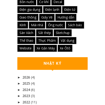
Bồn nước
Cơ khí
Decal
Điện gia dụng
Điện lạnh
Điện tử
Giao thông
Giấy Vẽ
Hướng dẫn
Kính
Mái nhà
Ống nước
Sách báo
Sàn Vách
Sắt thép
Sketchup
Thể thao
Thực Phẩm
Vật dụng
Website
Xe Gắn Máy
Xe Ôtô
NHẬT KÝ
2026
(4)
►
2025
(4)
►
2024
(6)
►
2023
(3)
►
2022
(11)
►