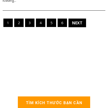
loading...
1
2
3
4
5
6
NEXT
TÌM KÍCH THƯỚC BẠN CẦN