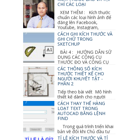
CHÍ CÁC LOẠI
XEM THÊM : Kích thước
chuẩn các loại hình ảnh để
đăng lên Facebook,
Youtube, Instagram,
Linkedin, Pinterest...
CÁCH GHI KÍCH THƯỚC VÀ
GHI CHỮ TRONG
SKETCHUP
BÀI 4 : HƯỚNG DẪN SỮ
DỤNG CÁC CÔNG CỤ
THƯỚC ĐO VÀ CÔNG CỤ
GHI CHỮ 2D, 3D TRONG SKETCHUP Ở bài
CÁC THÔNG SỐ KÍCH
học trước ta đã...
THƯỚC THIẾT KẾ CHO
NGƯỜI KHUYẾT TẬT -
PHẦN 2
Tiếp theo bài viết Mô hình
thiết kế dành cho người
khuyết tật ở phần 1 chúng ta cùng tìm hiểu
CÁCH THAY THẾ HÀNG
thêm các vấn đề và...
LOẠT TEXT TRONG
AUTOCAD BẰNG LỆNH
FIND
Trong quá trình triển khai
bản vẽ đôi khi Chủ đầu tư
thay đổi thiết kế hoặc do bản vẽ mình ghi chú
TỈ LỆ KÍCH THƯỚC VÀ TỈ