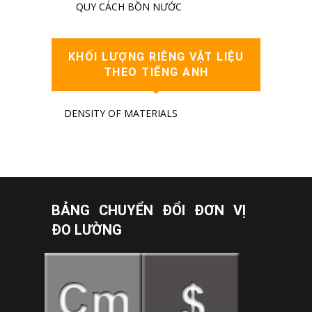
QUY CÁCH BỒN NƯỚC
KHỐI LƯỢNG RIÊNG VẬT LIỆU
THEO TIẾNG ANH
DENSITY OF MATERIALS
BẢNG CHUYỂN ĐỔI ĐƠN VỊ
ĐO LƯỜNG