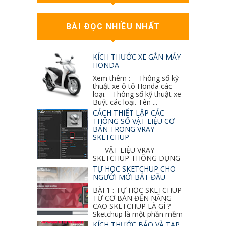
BÀI ĐỌC NHIỀU NHẤT
KÍCH THƯỚC XE GẮN MÁY
HONDA
Xem thêm : - Thông số kỹ
thuật xe ô tô Honda các
loại. - Thông số kỹ thuật xe
Buýt các loại. Tên ...
CÁCH THIẾT LẬP CÁC
THÔNG SỐ VẬT LIỆU CƠ
BẢN TRONG VRAY
SKETCHUP
VẬT LIỆU VRAY
SKETCHUP THÔNG DỤNG
NHẤT 1. VẬT LIỆU VRAY INOX BÓNG: ●
TỰ HỌC SKETCHUP CHO
Diffuse : đen ● Reflection color ...
NGƯỜI MỚI BẮT ĐẦU
BÀI 1 : TỰ HỌC SKETCHUP
TỪ CƠ BẢN ĐẾN NÂNG
CAO SKETCHUP LÀ GÌ ?
Sketchup là một phần mềm
vẽ 3d của Google, nó khá dễ sữ...
KÍCH THƯỚC BÁO VÀ TẠP