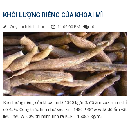
KHỐI LƯỢNG RIÊNG CỦA KHOAI MÌ
Quy cach kich thuoc
11:06:00 PM
0
Khối lượng riêng của khoai mì là 1360 kg/m3. độ ẩm của mình chỉ
có 45%. Công thức tính như sau: klr =1480 +48*w w :là dộ ẩm vật
liệu . nếu w=60% thì mình tính ra KLR = 1508.8 kg/m3 ...