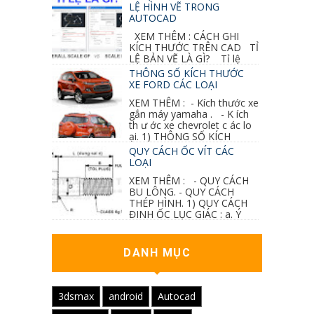
sai mục nào đó...
LỆ HÌNH VẼ TRONG
AUTOCAD
XEM THÊM : CÁCH GHI
KÍCH THƯỚC TRÊN CAD TỈ
LỆ BẢN VẼ LÀ GÌ? Tỉ lệ
của hình vẽ trong bản vẽ thiết kế kiến trúc...
THÔNG SỐ KÍCH THƯỚC
XE FORD CÁC LOẠI
XEM THÊM : - Kích thước xe
gắn máy yamaha . - K ích
th ư ớc xe chevrolet c ác lo
ại. 1) THÔNG SỐ KÍCH
THƯỚC...
QUY CÁCH ỐC VÍT CÁC
LOẠI
XEM THÊM : - QUY CÁCH
BU LÔNG. - QUY CÁCH
THÉP HÌNH. 1) QUY CÁCH
ĐINH ỐC LỤC GIÁC : a. Ý
nghĩa các ký hiệu...
DANH MỤC
3dsmax
android
Autocad