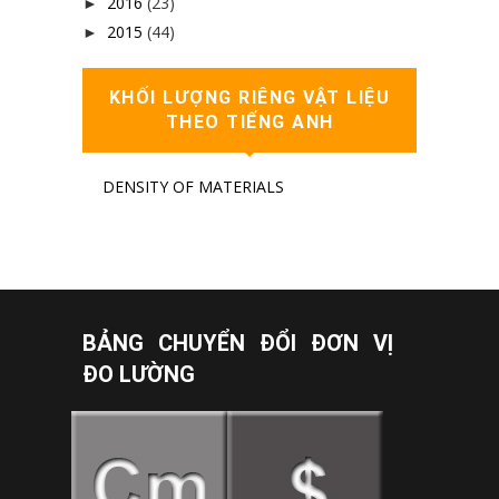
2016
(23)
►
2015
(44)
►
KHỐI LƯỢNG RIÊNG VẬT LIỆU
THEO TIẾNG ANH
DENSITY OF MATERIALS
BẢNG CHUYỂN ĐỔI ĐƠN VỊ
ĐO LƯỜNG