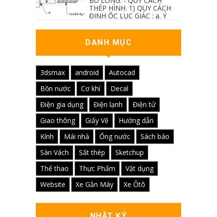
BU LÔNG. - QUY CÁCH
THÉP HÌNH. 1) QUY CÁCH
ĐINH ỐC LỤC GIÁC : a. Ý
nghĩa các ký hiệu...
DANH MỤC
3dsmax
android
Autocad
Bồn nước
Cơ khí
Decal
Điện gia dụng
Điện lạnh
Điện tử
Giao thông
Giấy Vẽ
Hướng dẫn
Kính
Mái nhà
Ống nước
Sách báo
Sàn Vách
Sắt thép
Sketchup
Thể thao
Thực Phẩm
Vật dụng
Website
Xe Gắn Máy
Xe Ôtô
NHẬT KÝ