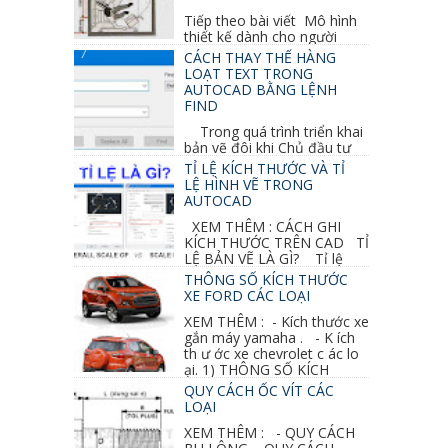
Tiếp theo bài viết Mô hình
thiết kế dành cho người
khuyết tật ở phần 1 chúng ta cùng tìm hiểu
CÁCH THAY THẾ HÀNG
thêm các vấn đề và...
LOẠT TEXT TRONG
AUTOCAD BẰNG LỆNH
FIND
Trong quá trình triển khai
bản vẽ đôi khi Chủ đầu tư
thay đổi thiết kế hoặc do bản vẽ mình ghi chú
TỈ LỆ KÍCH THƯỚC VÀ TỈ
sai mục nào đó...
LỆ HÌNH VẼ TRONG
AUTOCAD
XEM THÊM : CÁCH GHI
KÍCH THƯỚC TRÊN CAD TỈ
LỆ BẢN VẼ LÀ GÌ? Tỉ lệ
của hình vẽ trong bản vẽ thiết kế kiến trúc...
THÔNG SỐ KÍCH THƯỚC
XE FORD CÁC LOẠI
XEM THÊM : - Kích thước xe
gắn máy yamaha . - K ích
th ư ớc xe chevrolet c ác lo
ại. 1) THÔNG SỐ KÍCH
THƯỚC...
QUY CÁCH ỐC VÍT CÁC
LOẠI
XEM THÊM : - QUY CÁCH