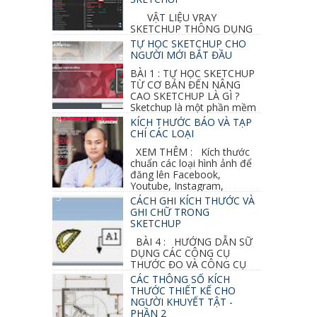
VẬT LIỆU VRAY
SKETCHUP THÔNG DỤNG
NHẤT 1. VẬT LIỆU VRAY INOX BÓNG: ●
TỰ HỌC SKETCHUP CHO
Diffuse : đen ● Reflection color ...
NGƯỜI MỚI BẮT ĐẦU
BÀI 1 : TỰ HỌC SKETCHUP
TỪ CƠ BẢN ĐẾN NÂNG
CAO SKETCHUP LÀ GÌ ?
Sketchup là một phần mềm
vẽ 3d của Google, nó khá dễ sữ...
KÍCH THƯỚC BÁO VÀ TẠP
CHÍ CÁC LOẠI
XEM THÊM : Kích thước
chuẩn các loại hình ảnh để
đăng lên Facebook,
Youtube, Instagram,
Linkedin, Pinterest...
CÁCH GHI KÍCH THƯỚC VÀ
GHI CHỮ TRONG
SKETCHUP
BÀI 4 : HƯỚNG DẪN SỮ
DỤNG CÁC CÔNG CỤ
THƯỚC ĐO VÀ CÔNG CỤ
GHI CHỮ 2D, 3D TRONG SKETCHUP Ở bài
CÁC THÔNG SỐ KÍCH
học trước ta đã...
THƯỚC THIẾT KẾ CHO
NGƯỜI KHUYẾT TẬT -
PHẦN 2