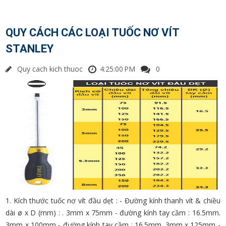
QUY CÁCH CÁC LOẠI TUỐC NƠ VÍT
STANLEY
Quy cach kich thuoc
4:25:00 PM
0
1. Kích thước tuốc nơ vít đầu dẹt : - Đường kính thanh vít & chiều
dài ø x D (mm) : . 3mm x 75mm - đường kính tay cầm : 16.5mm.
3mm x 100mm - đường kính tay cầm : 16.5mm. 3mm x 125mm -