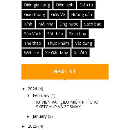
Điện gia dụng
Điện lạnh
Điện tử
Giao thông
Giấy Vẽ
Hướng dẫn
Kính
Mái nhà
Ống nước
Sách báo
Sàn Vách
Sắt thép
Sketchup
Thể thao
Thực Phẩm
Vật dụng
Website
Xe Gắn Máy
Xe Ôtô
NHẬT KÝ
2026
(4)
▼
February
(1)
▼
THƯ VIỆN VẬT LIỆU MIỄN PHÍ CHO
SKETCHUP VÀ 3DSMAX
January
(3)
►
2025
(4)
►