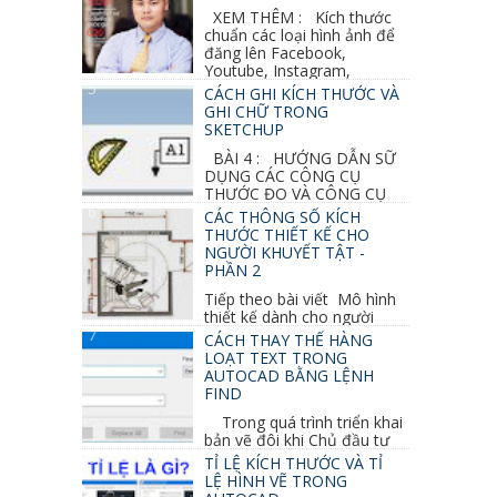
XEM THÊM : Kích thước
chuẩn các loại hình ảnh để
đăng lên Facebook,
Youtube, Instagram,
Linkedin, Pinterest...
CÁCH GHI KÍCH THƯỚC VÀ
GHI CHỮ TRONG
SKETCHUP
BÀI 4 : HƯỚNG DẪN SỮ
DỤNG CÁC CÔNG CỤ
THƯỚC ĐO VÀ CÔNG CỤ
GHI CHỮ 2D, 3D TRONG SKETCHUP Ở bài
CÁC THÔNG SỐ KÍCH
học trước ta đã...
THƯỚC THIẾT KẾ CHO
NGƯỜI KHUYẾT TẬT -
PHẦN 2
Tiếp theo bài viết Mô hình
thiết kế dành cho người
khuyết tật ở phần 1 chúng ta cùng tìm hiểu
CÁCH THAY THẾ HÀNG
thêm các vấn đề và...
LOẠT TEXT TRONG
AUTOCAD BẰNG LỆNH
FIND
Trong quá trình triển khai
bản vẽ đôi khi Chủ đầu tư
thay đổi thiết kế hoặc do bản vẽ mình ghi chú
TỈ LỆ KÍCH THƯỚC VÀ TỈ
sai mục nào đó...
LỆ HÌNH VẼ TRONG