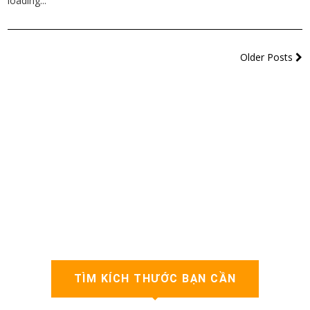
loading...
Older Posts
TÌM KÍCH THƯỚC BẠN CẦN