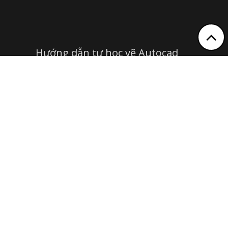
Hướng dẫn tự học vẽ Autocad
Hướng dẫn tự học vẽ Sketchup
Hướng dẫn kỹ năng thiết kế
Tiêu chuẩn kích thước các loại
sân thể thao
Tiêu chuẩn kích thước vật dụng
nội thất
Thông số kỹ thuật các loại xe Ô
tô
Hướng dẫn tự học vẽ 3dsmax