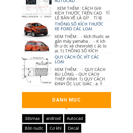
AUTOCAD
XEM THÊM : CÁCH GHI
KÍCH THƯỚC TRÊN CAD TỈ
LỆ BẢN VẼ LÀ GÌ? Tỉ lệ
của hình vẽ trong bản vẽ thiết kế kiến trúc...
THÔNG SỐ KÍCH THƯỚC
XE FORD CÁC LOẠI
XEM THÊM : - Kích thước xe
gắn máy yamaha . - K ích
th ư ớc xe chevrolet c ác lo
ại. 1) THÔNG SỐ KÍCH
THƯỚC...
QUY CÁCH ỐC VÍT CÁC
LOẠI
XEM THÊM : - QUY CÁCH
BU LÔNG. - QUY CÁCH
THÉP HÌNH. 1) QUY CÁCH
ĐINH ỐC LỤC GIÁC : a. Ý
nghĩa các ký hiệu...
DANH MỤC
3dsmax
android
Autocad
Bồn nước
Cơ khí
Decal