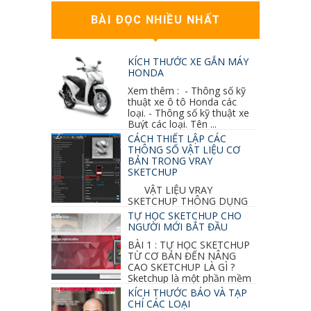
BÀI ĐỌC NHIỀU NHẤT
KÍCH THƯỚC XE GẮN MÁY
HONDA
Xem thêm : - Thông số kỹ
thuật xe ô tô Honda các
loại. - Thông số kỹ thuật xe
Buýt các loại. Tên ...
CÁCH THIẾT LẬP CÁC
THÔNG SỐ VẬT LIỆU CƠ
BẢN TRONG VRAY
SKETCHUP
VẬT LIỆU VRAY
SKETCHUP THÔNG DỤNG
NHẤT 1. VẬT LIỆU VRAY INOX BÓNG: ●
TỰ HỌC SKETCHUP CHO
Diffuse : đen ● Reflection color ...
NGƯỜI MỚI BẮT ĐẦU
BÀI 1 : TỰ HỌC SKETCHUP
TỪ CƠ BẢN ĐẾN NÂNG
CAO SKETCHUP LÀ GÌ ?
Sketchup là một phần mềm
vẽ 3d của Google, nó khá dễ sữ...
KÍCH THƯỚC BÁO VÀ TẠP
CHÍ CÁC LOẠI