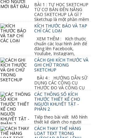
BÀI 1 : TỰ HỌC SKETCHUP
TỪ CƠ BẢN ĐẾN NÂNG
CAO SKETCHUP LÀ GÌ ?
Sketchup là một phần mềm
vẽ 3d của Google, nó khá dễ sữ...
KÍCH THƯỚC BÁO VÀ TẠP
CHÍ CÁC LOẠI
XEM THÊM : Kích thước
chuẩn các loại hình ảnh để
đăng lên Facebook,
Youtube, Instagram,
Linkedin, Pinterest...
CÁCH GHI KÍCH THƯỚC VÀ
GHI CHỮ TRONG
SKETCHUP
BÀI 4 : HƯỚNG DẪN SỮ
DỤNG CÁC CÔNG CỤ
THƯỚC ĐO VÀ CÔNG CỤ
GHI CHỮ 2D, 3D TRONG SKETCHUP Ở bài
CÁC THÔNG SỐ KÍCH
học trước ta đã...
THƯỚC THIẾT KẾ CHO
NGƯỜI KHUYẾT TẬT -
PHẦN 2
Tiếp theo bài viết Mô hình
thiết kế dành cho người
khuyết tật ở phần 1 chúng ta cùng tìm hiểu
CÁCH THAY THẾ HÀNG
thêm các vấn đề và...
LOẠT TEXT TRONG