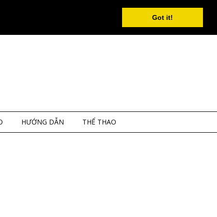
Got it!
O
HƯỚNG DẪN
THỂ THAO