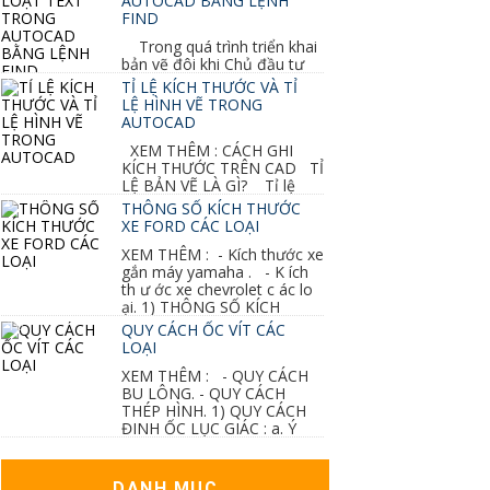
AUTOCAD BẰNG LỆNH
FIND
Trong quá trình triển khai
bản vẽ đôi khi Chủ đầu tư
thay đổi thiết kế hoặc do bản vẽ mình ghi chú
TỈ LỆ KÍCH THƯỚC VÀ TỈ
sai mục nào đó...
LỆ HÌNH VẼ TRONG
AUTOCAD
XEM THÊM : CÁCH GHI
KÍCH THƯỚC TRÊN CAD TỈ
LỆ BẢN VẼ LÀ GÌ? Tỉ lệ
của hình vẽ trong bản vẽ thiết kế kiến trúc...
THÔNG SỐ KÍCH THƯỚC
XE FORD CÁC LOẠI
XEM THÊM : - Kích thước xe
gắn máy yamaha . - K ích
th ư ớc xe chevrolet c ác lo
ại. 1) THÔNG SỐ KÍCH
THƯỚC...
QUY CÁCH ỐC VÍT CÁC
LOẠI
XEM THÊM : - QUY CÁCH
BU LÔNG. - QUY CÁCH
THÉP HÌNH. 1) QUY CÁCH
ĐINH ỐC LỤC GIÁC : a. Ý
nghĩa các ký hiệu...
DANH MỤC