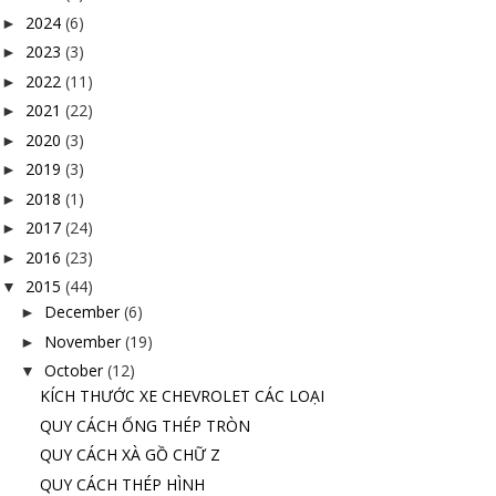
2024
(6)
►
2023
(3)
►
2022
(11)
►
2021
(22)
►
2020
(3)
►
2019
(3)
►
2018
(1)
►
2017
(24)
►
2016
(23)
►
2015
(44)
▼
December
(6)
►
November
(19)
►
October
(12)
▼
KÍCH THƯỚC XE CHEVROLET CÁC LOẠI
QUY CÁCH ỐNG THÉP TRÒN
QUY CÁCH XÀ GỒ CHỮ Z
QUY CÁCH THÉP HÌNH