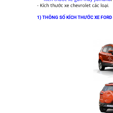
- K
ích th
ư
ớc xe chevrolet c
ác lo
ại.
1) THÔNG SỐ KÍCH THƯỚC XE FORD