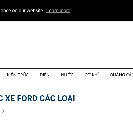
ap
About
Privacy
rience on our website.
Learn more
KIẾN TRÚC
ĐIỆN
NƯỚC
CƠ KHÍ
QUẢNG CÁ
 XE FORD CÁC LOẠI
0