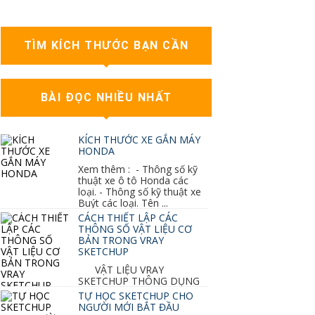
TÌM KÍCH THƯỚC BẠN CẦN
BÀI ĐỌC NHIỀU NHẤT
KÍCH THƯỚC XE GẮN MÁY
HONDA
Xem thêm : - Thông số kỹ
thuật xe ô tô Honda các
loại. - Thông số kỹ thuật xe
Buýt các loại. Tên ...
CÁCH THIẾT LẬP CÁC
THÔNG SỐ VẬT LIỆU CƠ
BẢN TRONG VRAY
SKETCHUP
VẬT LIỆU VRAY
SKETCHUP THÔNG DỤNG
NHẤT 1. VẬT LIỆU VRAY INOX BÓNG: ●
TỰ HỌC SKETCHUP CHO
Diffuse : đen ● Reflection color ...
NGƯỜI MỚI BẮT ĐẦU