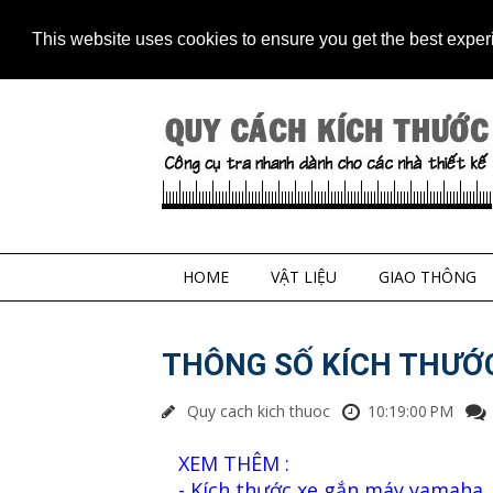
Home
Contact
Sitem
This website uses cookies to ensure you get the best expe
HOME
VẬT LIỆU
GIAO THÔNG
THÔNG SỐ KÍCH THƯỚC
Quy cach kich thuoc
10:19:00 PM
XEM THÊM :
- Kích thước xe gắn máy yamaha
.