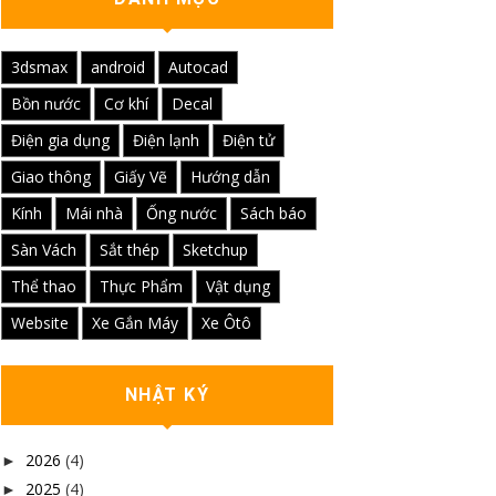
3dsmax
android
Autocad
Bồn nước
Cơ khí
Decal
Điện gia dụng
Điện lạnh
Điện tử
Giao thông
Giấy Vẽ
Hướng dẫn
Kính
Mái nhà
Ống nước
Sách báo
Sàn Vách
Sắt thép
Sketchup
Thể thao
Thực Phẩm
Vật dụng
Website
Xe Gắn Máy
Xe Ôtô
NHẬT KÝ
2026
(4)
►
2025
(4)
►