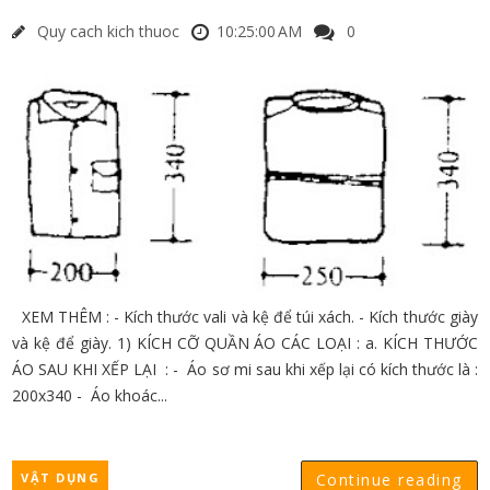
Quy cach kich thuoc
10:25:00 AM
0
XEM THÊM : - Kích thước vali và kệ để túi xách. - Kích thước giày
và kệ để giày. 1) KÍCH CỠ QUẦN ÁO CÁC LOẠI : a. KÍCH THƯỚC
ÁO SAU KHI XẾP LẠI : - Áo sơ mi sau khi xếp lại có kích thước là :
200x340 - Áo khoác...
VẬT DỤNG
Continue reading