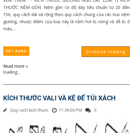
XEM THÊM : - KÍCH THƯỚC GIƯỜNG NGỦ CÁC LOẠI 1) KÍCH
THƯỚC NỆM GÒN :Nệm gòn có độ dày tiêu chuẩn từ 20 đến
150, quy cách dài và rộng theo quy cách chung của các loại nệm
giường, nhược điểm của loại này là nằm hơi bị nóng và dễ bị ố
màu....
VẬT DỤNG
Continue reading
Read more »
loading...
KÍCH THƯỚC VALI VÀ KỆ ĐỂ TÚI XÁCH
Quy cach kich thuoc
11:39:00 PM
0