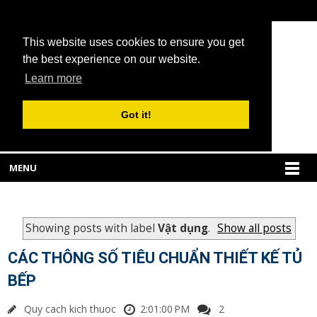
This website uses cookies to ensure you get
the best experience on our website.
Learn more
Got it!
MENU
Showing posts with label
Vật dụng
.
Show all posts
CÁC THÔNG SỐ TIÊU CHUẨN THIẾT KẾ TỦ
BẾP
Quy cach kich thuoc
2:01:00 PM
2