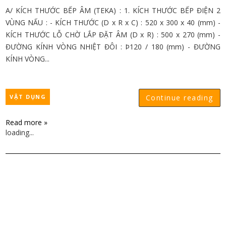
A/ KÍCH THƯỚC BẾP ÂM (TEKA) : 1. KÍCH THƯỚC BẾP ĐIỆN 2
VÙNG NẤU : - KÍCH THƯỚC (D x R x C) : 520 x 300 x 40 (mm) -
KÍCH THƯỚC LỖ CHỜ LẮP ĐẶT ÂM (D x R) : 500 x 270 (mm) -
ĐƯỜNG KÍNH VÒNG NHIỆT ĐÔI : Þ120 / 180 (mm) - ĐƯỜNG
KÍNH VÒNG...
VẬT DỤNG
Continue reading
Read more »
loading...