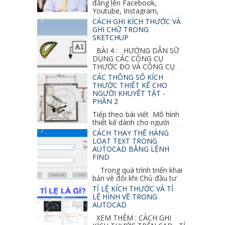
đăng lên Facebook,
Youtube, Instagram,
Linkedin, Pinterest...
CÁCH GHI KÍCH THƯỚC VÀ
GHI CHỮ TRONG
SKETCHUP
BÀI 4 : HƯỚNG DẪN SỮ
DỤNG CÁC CÔNG CỤ
THƯỚC ĐO VÀ CÔNG CỤ
GHI CHỮ 2D, 3D TRONG SKETCHUP Ở bài
CÁC THÔNG SỐ KÍCH
học trước ta đã...
THƯỚC THIẾT KẾ CHO
NGƯỜI KHUYẾT TẬT -
PHẦN 2
Tiếp theo bài viết Mô hình
thiết kế dành cho người
khuyết tật ở phần 1 chúng ta cùng tìm hiểu
CÁCH THAY THẾ HÀNG
thêm các vấn đề và...
LOẠT TEXT TRONG
AUTOCAD BẰNG LỆNH
FIND
Trong quá trình triển khai
bản vẽ đôi khi Chủ đầu tư
thay đổi thiết kế hoặc do bản vẽ mình ghi chú
TỈ LỆ KÍCH THƯỚC VÀ TỈ
sai mục nào đó...
LỆ HÌNH VẼ TRONG
AUTOCAD
XEM THÊM : CÁCH GHI