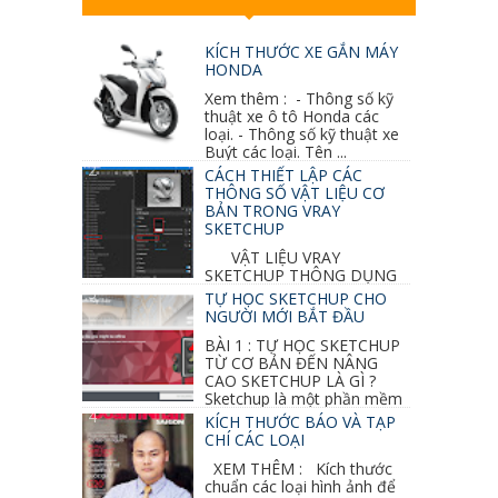
KÍCH THƯỚC XE GẮN MÁY
HONDA
Xem thêm : - Thông số kỹ
thuật xe ô tô Honda các
loại. - Thông số kỹ thuật xe
Buýt các loại. Tên ...
CÁCH THIẾT LẬP CÁC
THÔNG SỐ VẬT LIỆU CƠ
BẢN TRONG VRAY
SKETCHUP
VẬT LIỆU VRAY
SKETCHUP THÔNG DỤNG
NHẤT 1. VẬT LIỆU VRAY INOX BÓNG: ●
TỰ HỌC SKETCHUP CHO
Diffuse : đen ● Reflection color ...
NGƯỜI MỚI BẮT ĐẦU
BÀI 1 : TỰ HỌC SKETCHUP
TỪ CƠ BẢN ĐẾN NÂNG
CAO SKETCHUP LÀ GÌ ?
Sketchup là một phần mềm
vẽ 3d của Google, nó khá dễ sữ...
KÍCH THƯỚC BÁO VÀ TẠP
CHÍ CÁC LOẠI
XEM THÊM : Kích thước
chuẩn các loại hình ảnh để