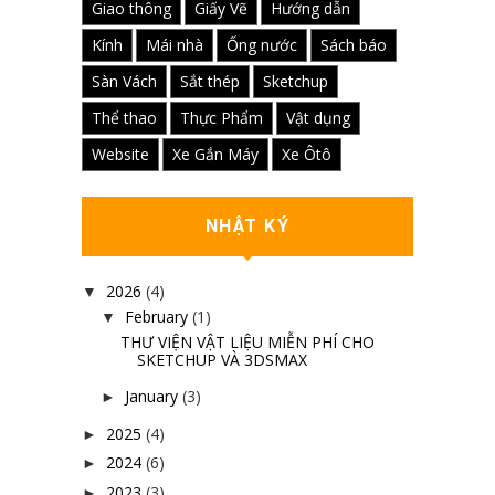
Giao thông
Giấy Vẽ
Hướng dẫn
Kính
Mái nhà
Ống nước
Sách báo
Sàn Vách
Sắt thép
Sketchup
Thể thao
Thực Phẩm
Vật dụng
Website
Xe Gắn Máy
Xe Ôtô
NHẬT KÝ
2026
(4)
▼
February
(1)
▼
THƯ VIỆN VẬT LIỆU MIỄN PHÍ CHO
SKETCHUP VÀ 3DSMAX
January
(3)
►
2025
(4)
►
2024
(6)
►
2023
(3)
►