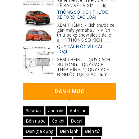
KÍCH THƯỚC TRÊN CAD TỈ
LỆ BẢN VẼ LÀ GÌ? Tỉ lệ
của hình vẽ trong bản vẽ thiết kế kiến trúc...
THÔNG SỐ KÍCH THƯỚC
XE FORD CÁC LOẠI
XEM THÊM : - Kích thước xe
gắn máy yamaha . - K ích
th ư ớc xe chevrolet c ác lo
ại. 1) THÔNG SỐ KÍCH
THƯỚC...
QUY CÁCH ỐC VÍT CÁC
LOẠI
XEM THÊM : - QUY CÁCH
BU LÔNG. - QUY CÁCH
THÉP HÌNH. 1) QUY CÁCH
ĐINH ỐC LỤC GIÁC : a. Ý
nghĩa các ký hiệu...
DANH MỤC
3dsmax
android
Autocad
Bồn nước
Cơ khí
Decal
Điện gia dụng
Điện lạnh
Điện tử