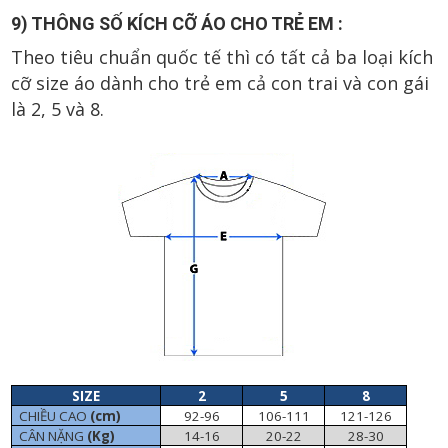
9) THÔNG SỐ KÍCH CỠ ÁO CHO TRẺ EM :
Theo tiêu chuẩn quốc tế thì có tất cả ba loại kích
cỡ size áo dành cho trẻ em cả con trai và con gái
là 2, 5 và 8.
SIZE
2
5
8
CHIỀU CAO
(cm)
92-96
106-111
121-126
CÂN NẶNG
(Kg)
14-16
20-22
28-30