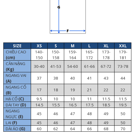
SIZE
XS
S
M
L
XL
XXL
CHIỀU CAO
140-
150-
159-
165-
173-
179-
(cm)
150
158
164
172
178
181
CÂN NẶNG
30-40
41-53
54-60
61-66
67-72
73-78
(Kg)
NGANG VAI
37
38
40
41
43
44
(A)
NGANG CỔ
17
18
19
21
22
22
(B)
HẠ CỔ
(C)
9.5
10
10
11
11.5
11.5
DÀI TAY
(D)
14.5
15.5
16.5
17.5
18.5
19.5
NGANG
45
46
47
48
49
50
NGỰC
(E)
LAI
(F)
45
46
47
48
49
50
DÀI ÁO
(G)
60
62
64
66
68
70