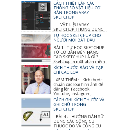
CÁCH THIẾT LẬP CÁC
THÔNG SỐ VẬT LIỆU CƠ
BẢN TRONG VRAY
SKETCHUP
VẬT LIỆU VRAY
SKETCHUP THÔNG DỤNG
NHẤT 1. VẬT LIỆU VRAY INOX BÓNG: ●
TỰ HỌC SKETCHUP CHO
Diffuse : đen ● Reflection color ...
NGƯỜI MỚI BẮT ĐẦU
BÀI 1 : TỰ HỌC SKETCHUP
TỪ CƠ BẢN ĐẾN NÂNG
CAO SKETCHUP LÀ GÌ ?
Sketchup là một phần mềm
vẽ 3d của Google, nó khá dễ sữ...
KÍCH THƯỚC BÁO VÀ TẠP
CHÍ CÁC LOẠI
XEM THÊM : Kích thước
chuẩn các loại hình ảnh để
đăng lên Facebook,
Youtube, Instagram,
Linkedin, Pinterest...
CÁCH GHI KÍCH THƯỚC VÀ
GHI CHỮ TRONG
SKETCHUP
BÀI 4 : HƯỚNG DẪN SỮ
DỤNG CÁC CÔNG CỤ
THƯỚC ĐO VÀ CÔNG CỤ