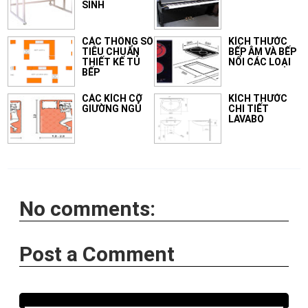
SINH
CÁC THÔNG SỐ
KÍCH THƯỚC
TIÊU CHUẨN
BẾP ÂM VÀ BẾP
THIẾT KẾ TỦ
NỔI CÁC LOẠI
BẾP
CÁC KÍCH CỠ
KÍCH THƯỚC
GIƯỜNG NGỦ
CHI TIẾT
LAVABO
No comments:
Post a Comment