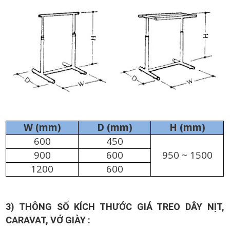
W (mm)
D (mm)
H (mm)
600
450
900
600
950 ~ 1500
1200
600
3) THÔNG SỐ KÍCH THƯỚC GIÁ TREO DÂY NỊT,
CARAVAT, VỚ GIÀY :