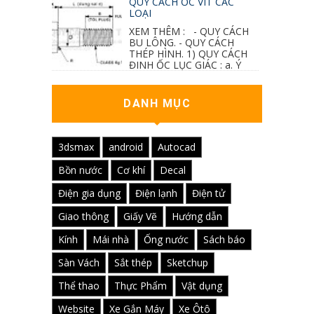
QUY CÁCH ỐC VÍT CÁC
LOẠI
XEM THÊM : - QUY CÁCH
BU LÔNG. - QUY CÁCH
THÉP HÌNH. 1) QUY CÁCH
ĐINH ỐC LỤC GIÁC : a. Ý
nghĩa các ký hiệu...
DANH MỤC
3dsmax
android
Autocad
Bồn nước
Cơ khí
Decal
Điện gia dụng
Điện lạnh
Điện tử
Giao thông
Giấy Vẽ
Hướng dẫn
Kính
Mái nhà
Ống nước
Sách báo
Sàn Vách
Sắt thép
Sketchup
Thể thao
Thực Phẩm
Vật dụng
Website
Xe Gắn Máy
Xe Ôtô