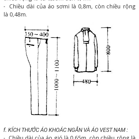
- Chiều dài của áo sơmi là 0,8m, còn chiều rộng
là 0,48m.
f. KÍCH THƯỚC ÁO KHOÁC NGẮN VÀ ÁO VEST NAM :
- Chiều dài của áo gió là 0,65m, còn chiều rộng là