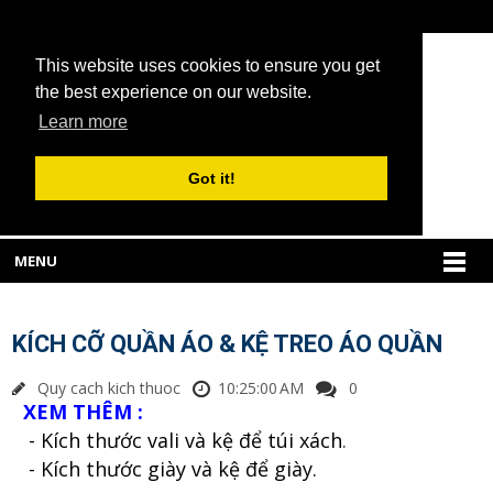
This website uses cookies to ensure you get
the best experience on our website.
Learn more
Got it!
MENU
KÍCH CỠ QUẦN ÁO & KỆ TREO ÁO QUẦN
Quy cach kich thuoc
10:25:00 AM
0
XEM TH
ÊM :
- K
ích th
ư
ớc vali v
à k
ệ
đ
ể t
úi x
ách
.
- K
ích th
ư
ớc gi
ày v
à k
ệ
đ
ể gi
ày.