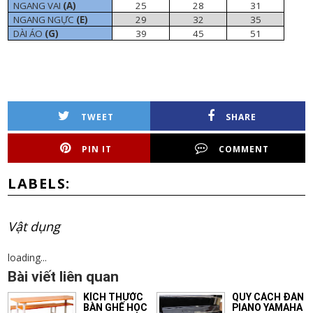
NGANG VAI
(A)
25
28
31
NGANG NGỰC
(E)
29
32
35
DÀI ÁO
(G)
39
45
51
TWEET
SHARE
PIN IT
COMMENT
LABELS:
Vật dụng
loading...
Bài viết liên quan
KÍCH THƯỚC
QUY CÁCH ĐÀN
BÀN GHẾ HỌC
PIANO YAMAHA