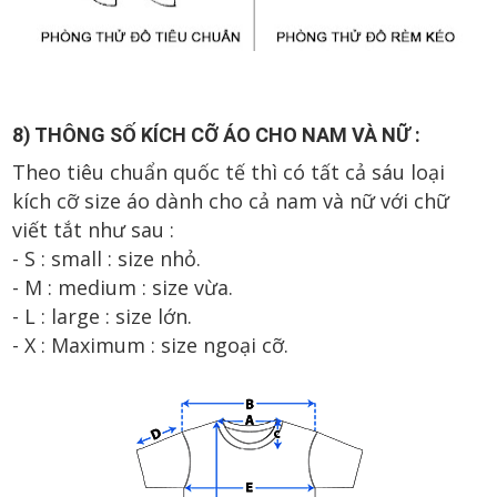
8) THÔNG SỐ KÍCH CỠ ÁO CHO NAM VÀ NỮ :
Theo tiêu chuẩn quốc tế thì có tất cả sáu loại
kích cỡ size áo dành cho cả nam và nữ với chữ
viết tắt như sau :
- S : small : size nhỏ.
- M : medium : size vừa.
- L : large : size lớn.
- X : Maximum : size ngoại cỡ.