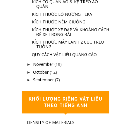
KÍCH CỠ QUẦN ÁO & KỆ TREO ÁO
QUẦN
KÍCH THƯỚC LÒ NƯỚNG TEKA
KÍCH THƯỚC NỆM GIƯỜNG
KÍCH THƯỚC XE ĐẠP VÀ KHOẢNG CÁCH
ĐỂ XE TRONG BÃI
KÍCH THƯỚC MÁY LẠNH 2 CỤC TREO
TƯỜNG
QUY CÁCH VẬT LIỆU QUẢNG CÁO
November
(19)
►
October
(12)
►
September
(7)
►
KHỐI LƯỢNG RIÊNG VẬT LIỆU
THEO TIẾNG ANH
DENSITY OF MATERIALS