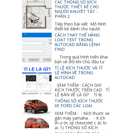
GHI CHỮ 2D, 3D TRONG SKETCHUP Ở bài
CÁC THÔNG SỐ KÍCH
học trước ta đã...
THƯỚC THIẾT KẾ CHO
NGƯỜI KHUYẾT TẬT -
PHẦN 2
Tiếp theo bài viết Mô hình
thiết kế dành cho người
khuyết tật ở phần 1 chúng ta cùng tìm hiểu
CÁCH THAY THẾ HÀNG
thêm các vấn đề và...
LOẠT TEXT TRONG
AUTOCAD BẰNG LỆNH
FIND
Trong quá trình triển khai
bản vẽ đôi khi Chủ đầu tư
thay đổi thiết kế hoặc do bản vẽ mình ghi chú
TỈ LỆ KÍCH THƯỚC VÀ TỈ
sai mục nào đó...
LỆ HÌNH VẼ TRONG
AUTOCAD
XEM THÊM : CÁCH GHI
KÍCH THƯỚC TRÊN CAD TỈ
LỆ BẢN VẼ LÀ GÌ? Tỉ lệ
của hình vẽ trong bản vẽ thiết kế kiến trúc...
THÔNG SỐ KÍCH THƯỚC
XE FORD CÁC LOẠI
XEM THÊM : - Kích thước xe
gắn máy yamaha . - K ích
th ư ớc xe chevrolet c ác lo
ại. 1) THÔNG SỐ KÍCH
THƯỚC...