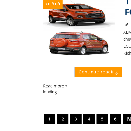
T
XE ÔTÔ
F
XEM
che
ECO
Kíc
Continue reading
Read more »
loading...
1
2
3
4
5
6
N