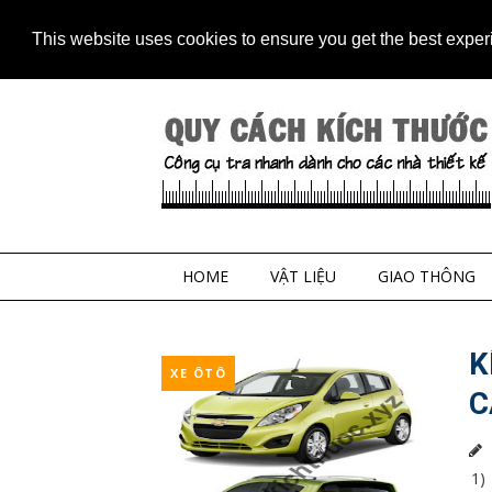
Home
Contact
Sitem
This website uses cookies to ensure you get the best expe
HOME
VẬT LIỆU
GIAO THÔNG
K
XE ÔTÔ
C
1) 