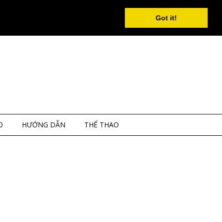
Got it!
O
HƯỚNG DẪN
THỂ THAO