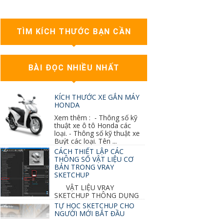
TÌM KÍCH THƯỚC BẠN CẦN
BÀI ĐỌC NHIỀU NHẤT
KÍCH THƯỚC XE GẮN MÁY
HONDA
Xem thêm : - Thông số kỹ
thuật xe ô tô Honda các
loại. - Thông số kỹ thuật xe
Buýt các loại. Tên ...
CÁCH THIẾT LẬP CÁC
THÔNG SỐ VẬT LIỆU CƠ
BẢN TRONG VRAY
SKETCHUP
VẬT LIỆU VRAY
SKETCHUP THÔNG DỤNG
NHẤT 1. VẬT LIỆU VRAY INOX BÓNG: ●
TỰ HỌC SKETCHUP CHO
Diffuse : đen ● Reflection color ...
NGƯỜI MỚI BẮT ĐẦU