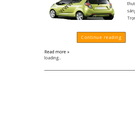
thướ
sá
Trọ
Continue reading
Read more »
loading...