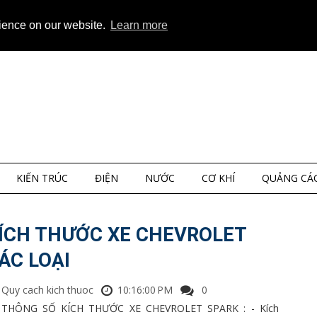
ap
About
Privacy
rience on our website.
Learn more
KIẾN TRÚC
ĐIỆN
NƯỚC
CƠ KHÍ
QUẢNG CÁ
ÍCH THƯỚC XE CHEVROLET
ÁC LOẠI
Quy cach kich thuoc
10:16:00 PM
0
THÔNG SỐ KÍCH THƯỚC XE CHEVROLET SPARK : - Kích