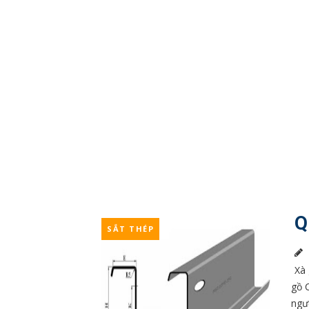
Q
SẮT THÉP
Xà 
gồ 
ngư