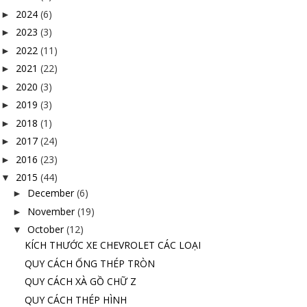
2024
(6)
►
2023
(3)
►
2022
(11)
►
2021
(22)
►
2020
(3)
►
2019
(3)
►
2018
(1)
►
2017
(24)
►
2016
(23)
►
2015
(44)
▼
December
(6)
►
November
(19)
►
October
(12)
▼
KÍCH THƯỚC XE CHEVROLET CÁC LOẠI
QUY CÁCH ỐNG THÉP TRÒN
QUY CÁCH XÀ GỒ CHỮ Z
QUY CÁCH THÉP HÌNH