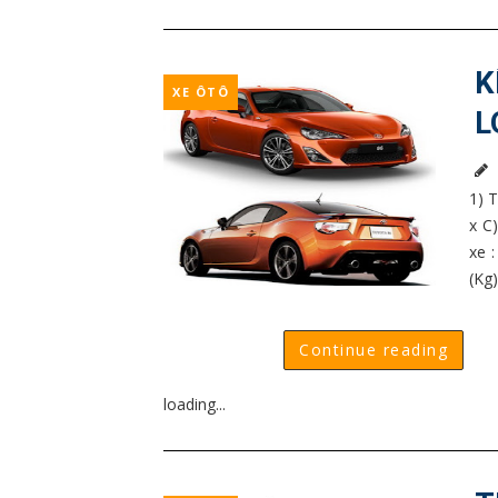
K
XE ÔTÔ
L
1) 
x C
xe 
(Kg)
Continue reading
loading...