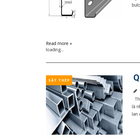
bulo
Read more »
loading...
Q
SẮT THÉP
Thé
là 
lan