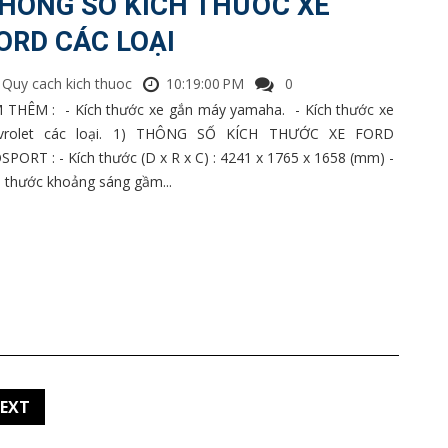
HÔNG SỐ KÍCH THƯỚC XE
ORD CÁC LOẠI
Quy cach kich thuoc
10:19:00 PM
0
 THÊM : - Kích thước xe gắn máy yamaha. - Kích thước xe
vrolet các loại. 1) THÔNG SỐ KÍCH THƯỚC XE FORD
SPORT : - Kích thước (D x R x C) : 4241 x 1765 x 1658 (mm) -
h thước khoảng sáng gầm...
EXT