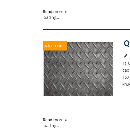
Read more »
loading...
Q
SẮT THÉP
1) 
cao
15X
khuô
Read more »
loading...