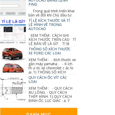
AUTOCAD BẰNG LỆNH
FIND
Trong quá trình triển khai
bản vẽ đôi khi Chủ đầu tư
thay đổi thiết kế hoặc do bản vẽ mình ghi chú
TỈ LỆ KÍCH THƯỚC VÀ TỈ
sai mục nào đó...
LỆ HÌNH VẼ TRONG
AUTOCAD
XEM THÊM : CÁCH GHI
KÍCH THƯỚC TRÊN CAD TỈ
LỆ BẢN VẼ LÀ GÌ? Tỉ lệ
của hình vẽ trong bản vẽ thiết kế kiến trúc...
THÔNG SỐ KÍCH THƯỚC
XE FORD CÁC LOẠI
XEM THÊM : - Kích thước xe
gắn máy yamaha . - K ích
th ư ớc xe chevrolet c ác lo
ại. 1) THÔNG SỐ KÍCH
THƯỚC...
QUY CÁCH ỐC VÍT CÁC
LOẠI
XEM THÊM : - QUY CÁCH
BU LÔNG. - QUY CÁCH
THÉP HÌNH. 1) QUY CÁCH
ĐINH ỐC LỤC GIÁC : a. Ý
nghĩa các ký hiệu...
DANH MỤC