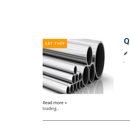
Q
SẮT THÉP
...
Read more »
loading...