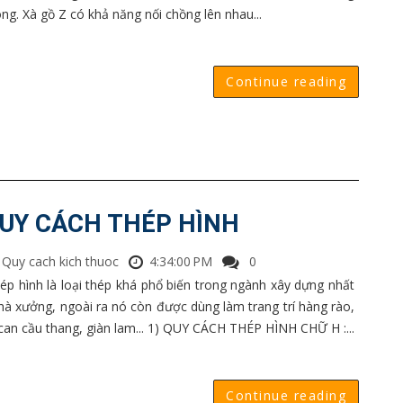
ng. Xà gồ Z có khả năng nối chồng lên nhau...
Continue reading
UY CÁCH THÉP HÌNH
Quy cach kich thuoc
4:34:00 PM
0
p hình là loại thép khá phổ biến trong ngành xây dựng nhất
nhà xưởng, ngoài ra nó còn được dùng làm trang trí hàng rào,
 can cầu thang, giàn lam... 1) QUY CÁCH THÉP HÌNH CHỮ H :...
Continue reading