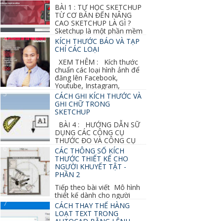
BÀI 1 : TỰ HỌC SKETCHUP
TỪ CƠ BẢN ĐẾN NÂNG
CAO SKETCHUP LÀ GÌ ?
Sketchup là một phần mềm
vẽ 3d của Google, nó khá dễ sữ...
KÍCH THƯỚC BÁO VÀ TẠP
CHÍ CÁC LOẠI
XEM THÊM : Kích thước
chuẩn các loại hình ảnh để
đăng lên Facebook,
Youtube, Instagram,
Linkedin, Pinterest...
CÁCH GHI KÍCH THƯỚC VÀ
GHI CHỮ TRONG
SKETCHUP
BÀI 4 : HƯỚNG DẪN SỮ
DỤNG CÁC CÔNG CỤ
THƯỚC ĐO VÀ CÔNG CỤ
GHI CHỮ 2D, 3D TRONG SKETCHUP Ở bài
CÁC THÔNG SỐ KÍCH
học trước ta đã...
THƯỚC THIẾT KẾ CHO
NGƯỜI KHUYẾT TẬT -
PHẦN 2
Tiếp theo bài viết Mô hình
thiết kế dành cho người
khuyết tật ở phần 1 chúng ta cùng tìm hiểu
CÁCH THAY THẾ HÀNG
thêm các vấn đề và...
LOẠT TEXT TRONG