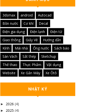
3dsmax
android
Autocad
Bồn nước
Cơ khí
Decal
Điện gia dụng
Điện lạnh
Điện tử
Giao thông
Giấy Vẽ
Hướng dẫn
Kính
Mái nhà
Ống nước
Sách báo
Sàn Vách
Sắt thép
Sketchup
Thể thao
Thực Phẩm
Vật dụng
Website
Xe Gắn Máy
Xe Ôtô
NHẬT KÝ
2026
(4)
►
2025
(4)
►