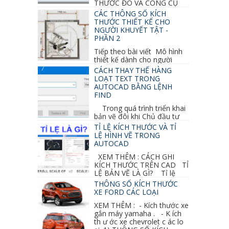
THƯỚC ĐO VÀ CÔNG CỤ
GHI CHỮ 2D, 3D TRONG SKETCHUP Ở bài
CÁC THÔNG SỐ KÍCH
học trước ta đã...
THƯỚC THIẾT KẾ CHO
NGƯỜI KHUYẾT TẬT -
PHẦN 2
Tiếp theo bài viết Mô hình
thiết kế dành cho người
khuyết tật ở phần 1 chúng ta cùng tìm hiểu
CÁCH THAY THẾ HÀNG
thêm các vấn đề và...
LOẠT TEXT TRONG
AUTOCAD BẰNG LỆNH
FIND
Trong quá trình triển khai
bản vẽ đôi khi Chủ đầu tư
thay đổi thiết kế hoặc do bản vẽ mình ghi chú
TỈ LỆ KÍCH THƯỚC VÀ TỈ
sai mục nào đó...
LỆ HÌNH VẼ TRONG
AUTOCAD
XEM THÊM : CÁCH GHI
KÍCH THƯỚC TRÊN CAD TỈ
LỆ BẢN VẼ LÀ GÌ? Tỉ lệ
của hình vẽ trong bản vẽ thiết kế kiến trúc...
THÔNG SỐ KÍCH THƯỚC
XE FORD CÁC LOẠI
XEM THÊM : - Kích thước xe
gắn máy yamaha . - K ích
th ư ớc xe chevrolet c ác lo