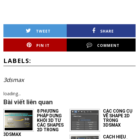
TWEET
SHARE
PIN IT
COMMENT
LABELS:
3dsmax
loading...
Bài viết liên quan
8 PHƯƠNG
CÁC CÔNG CỤ
PHÁP DỰNG
VẼ SHAPE 2D
KHỐI 3D TỪ
TRONG
CÁC SHAPES
3DSMAX
2D TRONG
3DSMAX
CÁCH HIỆU