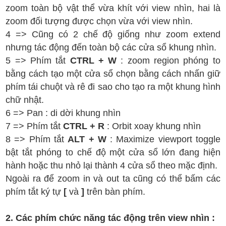
zoom toàn bộ vật thể vừa khít với view nhìn, hai là
zoom đối tượng được chọn vừa với view nhìn.
4 => Cũng có 2 chế độ giống như zoom extend
nhưng tác động đến toàn bộ các cửa sổ khung nhìn.
5 => Phím tắt
CTRL + W
: zoom region phóng to
bằng cách tạo một cửa sổ chọn bằng cách nhấn giữ
phím tái chuột và rê đi sao cho tạo ra một khung hình
chữ nhật.
6 => Pan : di dời khung nhìn
7 => Phím tắt
CTRL + R
: Orbit xoay khung nhìn
8 => Phím tắt
ALT + W
: Maximize viewport toggle
bật tắt phóng to chế độ một cửa sổ lớn đang hiện
hành hoặc thu nhỏ lại thành 4 cửa sổ theo mặc định.
Ngoài ra để zoom in và out ta cũng có thể bấm các
phím tắt ký tự
[
và
]
trên bàn phím.
2. Các phím chức năng tác động trên view nhìn :