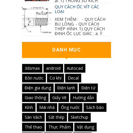
ại. 1) THÔNG SỐ KÍCH
THƯỚC...
QUY CÁCH ỐC VÍT CÁC
LOẠI
XEM THÊM : - QUY CÁCH
BU LÔNG. - QUY CÁCH
THÉP HÌNH. 1) QUY CÁCH
ĐINH ỐC LỤC GIÁC : a. Ý
nghĩa các ký hiệu...
DANH MỤC
3dsmax
android
Autocad
Bồn nước
Cơ khí
Decal
Điện gia dụng
Điện lạnh
Điện tử
Giao thông
Giấy Vẽ
Hướng dẫn
Kính
Mái nhà
Ống nước
Sách báo
Sàn Vách
Sắt thép
Sketchup
Thể thao
Thực Phẩm
Vật dụng