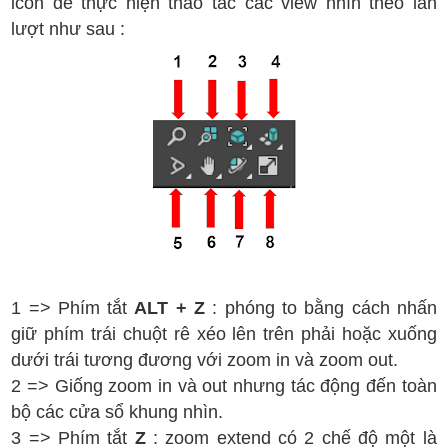
icon để thực hiện thao tác các view nhìn theo lần
lượt như sau :
1 => Phím tắt
ALT + Z
: phóng to bằng cách nhấn
giữ phím trái chuột rê xéo lên trên phải hoặc xuống
dưới trái tương đương với zoom in và zoom out.
2 => Giống zoom in và out nhưng tác động đến toàn
bộ các cửa sổ khung nhìn.
3 => Phím tắt
Z
: zoom extend có 2 chế độ một là