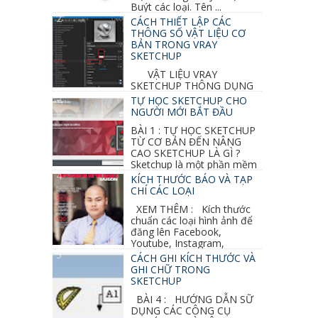
Buýt các loại. Tên ...
CÁCH THIẾT LẬP CÁC
THÔNG SỐ VẬT LIỆU CƠ
BẢN TRONG VRAY
SKETCHUP
VẬT LIỆU VRAY
SKETCHUP THÔNG DỤNG
NHẤT 1. VẬT LIỆU VRAY INOX BÓNG: ●
TỰ HỌC SKETCHUP CHO
Diffuse : đen ● Reflection color ...
NGƯỜI MỚI BẮT ĐẦU
BÀI 1 : TỰ HỌC SKETCHUP
TỪ CƠ BẢN ĐẾN NÂNG
CAO SKETCHUP LÀ GÌ ?
Sketchup là một phần mềm
vẽ 3d của Google, nó khá dễ sữ...
KÍCH THƯỚC BÁO VÀ TẠP
CHÍ CÁC LOẠI
XEM THÊM : Kích thước
chuẩn các loại hình ảnh để
đăng lên Facebook,
Youtube, Instagram,
Linkedin, Pinterest...
CÁCH GHI KÍCH THƯỚC VÀ
GHI CHỮ TRONG
SKETCHUP
BÀI 4 : HƯỚNG DẪN SỮ
DỤNG CÁC CÔNG CỤ