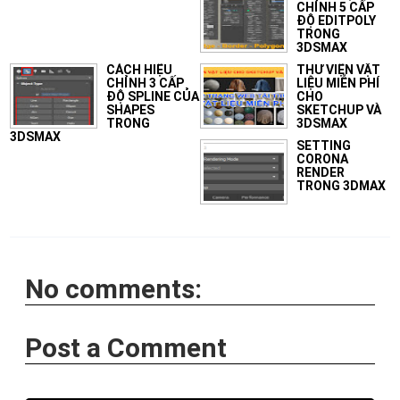
CHỈNH 5 CẤP
ĐỘ EDITPOLY
TRONG
3DSMAX
CÁCH HIỆU
THƯ VIỆN VẬT
CHỈNH 3 CẤP
LIỆU MIỄN PHÍ
ĐỘ SPLINE CỦA
CHO
SHAPES
SKETCHUP VÀ
TRONG
3DSMAX
3DSMAX
SETTING
CORONA
RENDER
TRONG 3DMAX
No comments:
Post a Comment