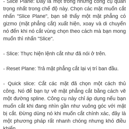
- Slice Plane: Đây là một trong những công cụ quan
trọng nhất trong chế độ này. Chọn các mặt muốn cắt
nhấn "Slice Plane", bạn sẽ thấy một mặt phẳng có
gizmo (mặt phẳng cắt) xuất hiện, xoay và di chuyển
nó đến khi nó cắt vùng chọn theo cách mà bạn mong
muốn thì nhấn "Slice".
- Slice: Thực hiện lệnh cắt như đã nói ở trên.
- Reset Plane: Trả mặt phẳng cắt lại vị trí ban đầu.
- Quick slice: Cắt các mặt đã chọn một cách thủ
công. Nó để bạn tự vẽ mặt phẳng cắt bằng cách vẽ
một đường spline. Công cụ này chỉ áp dụng nếu bạn
muốn cắt khi đang nhìn gần như vuông góc với mặt
bị cắt. Đừng dùng nó khi muốn cắt chính xác, đây là
một phương pháp rất nhanh chóng nhưng khó điều
khiển.