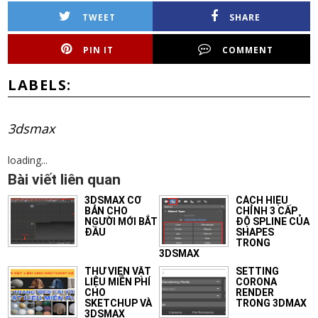
TWEET
SHARE
PIN IT
COMMENT
LABELS:
3dsmax
loading...
Bài viết liên quan
3DSMAX CƠ
CÁCH HIỆU
BẢN CHO
CHỈNH 3 CẤP
NGƯỜI MỚI BẮT
ĐỘ SPLINE CỦA
ĐẦU
SHAPES
TRONG
3DSMAX
THƯ VIỆN VẬT
SETTING
LIỆU MIỄN PHÍ
CORONA
CHO
RENDER
SKETCHUP VÀ
TRONG 3DMAX
3DSMAX