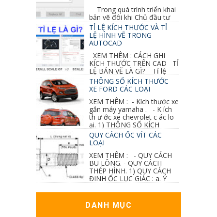
Trong quá trình triển khai
bản vẽ đôi khi Chủ đầu tư
thay đổi thiết kế hoặc do bản vẽ mình ghi chú
TỈ LỆ KÍCH THƯỚC VÀ TỈ
sai mục nào đó...
LỆ HÌNH VẼ TRONG
AUTOCAD
XEM THÊM : CÁCH GHI
KÍCH THƯỚC TRÊN CAD TỈ
LỆ BẢN VẼ LÀ GÌ? Tỉ lệ
của hình vẽ trong bản vẽ thiết kế kiến trúc...
THÔNG SỐ KÍCH THƯỚC
XE FORD CÁC LOẠI
XEM THÊM : - Kích thước xe
gắn máy yamaha . - K ích
th ư ớc xe chevrolet c ác lo
ại. 1) THÔNG SỐ KÍCH
THƯỚC...
QUY CÁCH ỐC VÍT CÁC
LOẠI
XEM THÊM : - QUY CÁCH
BU LÔNG. - QUY CÁCH
THÉP HÌNH. 1) QUY CÁCH
ĐINH ỐC LỤC GIÁC : a. Ý
nghĩa các ký hiệu...
DANH MỤC