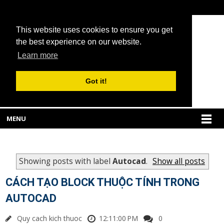
This website uses cookies to ensure you get
the best experience on our website.
Learn more
Got it!
MENU
Showing posts with label
Autocad
.
Show all posts
CÁCH TẠO BLOCK THUỘC TÍNH TRONG
AUTOCAD
Quy cach kich thuoc
12:11:00 PM
0