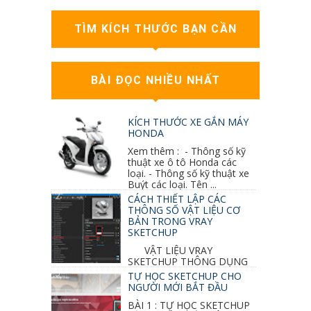
TÌM KÍCH THƯỚC BẠN CẦN
BÀI ĐỌC NHIỀU NHẤT
KÍCH THƯỚC XE GẮN MÁY
HONDA
Xem thêm : - Thông số kỹ
thuật xe ô tô Honda các
loại. - Thông số kỹ thuật xe
Buýt các loại. Tên ...
CÁCH THIẾT LẬP CÁC
THÔNG SỐ VẬT LIỆU CƠ
BẢN TRONG VRAY
SKETCHUP
VẬT LIỆU VRAY
SKETCHUP THÔNG DỤNG
NHẤT 1. VẬT LIỆU VRAY INOX BÓNG: ●
TỰ HỌC SKETCHUP CHO
Diffuse : đen ● Reflection color ...
NGƯỜI MỚI BẮT ĐẦU
BÀI 1 : TỰ HỌC SKETCHUP