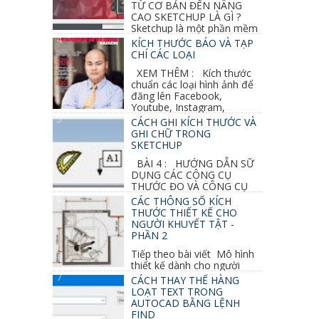
TỪ CƠ BẢN ĐẾN NÂNG
CAO SKETCHUP LÀ GÌ ?
Sketchup là một phần mềm
vẽ 3d của Google, nó khá dễ sữ...
KÍCH THƯỚC BÁO VÀ TẠP
CHÍ CÁC LOẠI
XEM THÊM : Kích thước
chuẩn các loại hình ảnh để
đăng lên Facebook,
Youtube, Instagram,
Linkedin, Pinterest...
CÁCH GHI KÍCH THƯỚC VÀ
GHI CHỮ TRONG
SKETCHUP
BÀI 4 : HƯỚNG DẪN SỮ
DỤNG CÁC CÔNG CỤ
THƯỚC ĐO VÀ CÔNG CỤ
GHI CHỮ 2D, 3D TRONG SKETCHUP Ở bài
CÁC THÔNG SỐ KÍCH
học trước ta đã...
THƯỚC THIẾT KẾ CHO
NGƯỜI KHUYẾT TẬT -
PHẦN 2
Tiếp theo bài viết Mô hình
thiết kế dành cho người
khuyết tật ở phần 1 chúng ta cùng tìm hiểu
CÁCH THAY THẾ HÀNG
thêm các vấn đề và...
LOẠT TEXT TRONG
AUTOCAD BẰNG LỆNH
FIND