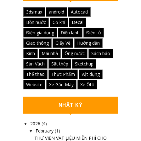
3dsmax
android
Autocad
Bồn nước
Cơ khí
Decal
Điện gia dụng
Điện lạnh
Điện tử
Giao thông
Giấy Vẽ
Hướng dẫn
Kính
Mái nhà
Ống nước
Sách báo
Sàn Vách
Sắt thép
Sketchup
Thể thao
Thực Phẩm
Vật dụng
Website
Xe Gắn Máy
Xe Ôtô
NHẬT KÝ
2026
(4)
▼
February
(1)
▼
THƯ VIỆN VẬT LIỆU MIỄN PHÍ CHO