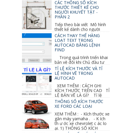
GHI CHỮ 2D, 3D TRONG SKETCHUP Ở bài
CÁC THÔNG SỐ KÍCH
học trước ta đã...
THƯỚC THIẾT KẾ CHO
NGƯỜI KHUYẾT TẬT -
PHẦN 2
Tiếp theo bài viết Mô hình
thiết kế dành cho người
khuyết tật ở phần 1 chúng ta cùng tìm hiểu
CÁCH THAY THẾ HÀNG
thêm các vấn đề và...
LOẠT TEXT TRONG
AUTOCAD BẰNG LỆNH
FIND
Trong quá trình triển khai
bản vẽ đôi khi Chủ đầu tư
thay đổi thiết kế hoặc do bản vẽ mình ghi chú
TỈ LỆ KÍCH THƯỚC VÀ TỈ
sai mục nào đó...
LỆ HÌNH VẼ TRONG
AUTOCAD
XEM THÊM : CÁCH GHI
KÍCH THƯỚC TRÊN CAD TỈ
LỆ BẢN VẼ LÀ GÌ? Tỉ lệ
của hình vẽ trong bản vẽ thiết kế kiến trúc...
THÔNG SỐ KÍCH THƯỚC
XE FORD CÁC LOẠI
XEM THÊM : - Kích thước xe
gắn máy yamaha . - K ích
th ư ớc xe chevrolet c ác lo
ại. 1) THÔNG SỐ KÍCH
THƯỚC...