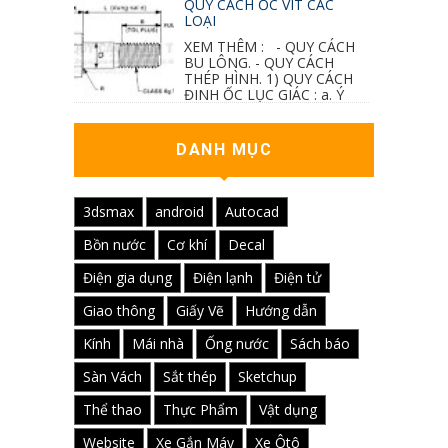
QUY CÁCH ỐC VÍT CÁC
LOẠI
XEM THÊM : - QUY CÁCH
BU LÔNG. - QUY CÁCH
THÉP HÌNH. 1) QUY CÁCH
ĐINH ỐC LỤC GIÁC : a. Ý
nghĩa các ký hiệu...
DANH MỤC
3dsmax
android
Autocad
Bồn nước
Cơ khí
Decal
Điện gia dụng
Điện lạnh
Điện tử
Giao thông
Giấy Vẽ
Hướng dẫn
Kính
Mái nhà
Ống nước
Sách báo
Sàn Vách
Sắt thép
Sketchup
Thể thao
Thực Phẩm
Vật dụng
Website
Xe Gắn Máy
Xe Ôtô