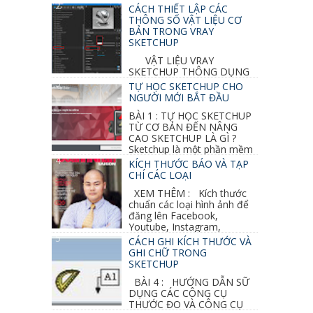
CÁCH THIẾT LẬP CÁC
THÔNG SỐ VẬT LIỆU CƠ
BẢN TRONG VRAY
SKETCHUP
VẬT LIỆU VRAY
SKETCHUP THÔNG DỤNG
NHẤT 1. VẬT LIỆU VRAY INOX BÓNG: ●
TỰ HỌC SKETCHUP CHO
Diffuse : đen ● Reflection color ...
NGƯỜI MỚI BẮT ĐẦU
BÀI 1 : TỰ HỌC SKETCHUP
TỪ CƠ BẢN ĐẾN NÂNG
CAO SKETCHUP LÀ GÌ ?
Sketchup là một phần mềm
vẽ 3d của Google, nó khá dễ sữ...
KÍCH THƯỚC BÁO VÀ TẠP
CHÍ CÁC LOẠI
XEM THÊM : Kích thước
chuẩn các loại hình ảnh để
đăng lên Facebook,
Youtube, Instagram,
Linkedin, Pinterest...
CÁCH GHI KÍCH THƯỚC VÀ
GHI CHỮ TRONG
SKETCHUP
BÀI 4 : HƯỚNG DẪN SỮ
DỤNG CÁC CÔNG CỤ
THƯỚC ĐO VÀ CÔNG CỤ