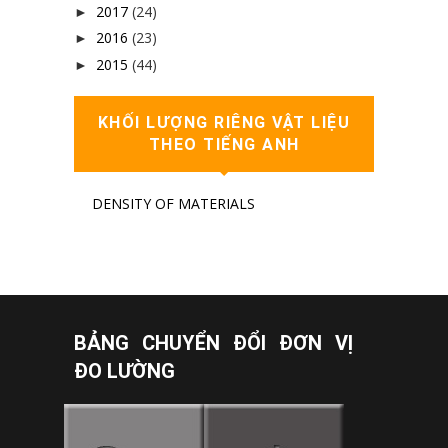
2017
(24)
►
2016
(23)
►
2015
(44)
►
KHỐI LƯỢNG RIÊNG VẬT LIỆU
THEO TIẾNG ANH
DENSITY OF MATERIALS
BẢNG CHUYỂN ĐỔI ĐƠN VỊ
ĐO LƯỜNG