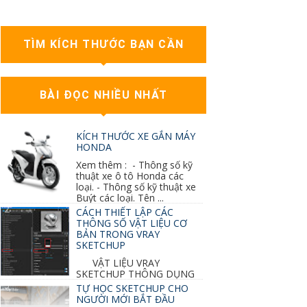
TÌM KÍCH THƯỚC BẠN CẦN
BÀI ĐỌC NHIỀU NHẤT
KÍCH THƯỚC XE GẮN MÁY
HONDA
Xem thêm : - Thông số kỹ
thuật xe ô tô Honda các
loại. - Thông số kỹ thuật xe
Buýt các loại. Tên ...
CÁCH THIẾT LẬP CÁC
THÔNG SỐ VẬT LIỆU CƠ
BẢN TRONG VRAY
SKETCHUP
VẬT LIỆU VRAY
SKETCHUP THÔNG DỤNG
NHẤT 1. VẬT LIỆU VRAY INOX BÓNG: ●
TỰ HỌC SKETCHUP CHO
Diffuse : đen ● Reflection color ...
NGƯỜI MỚI BẮT ĐẦU