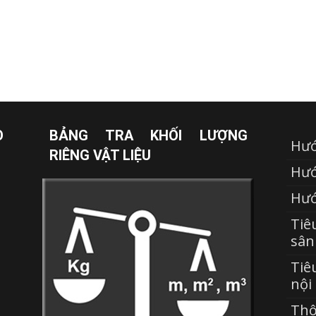
O
BẢNG TRA KHỐI LƯỢNG
Hướ
RIÊNG VẬT LIỆU
Hướ
Hướ
Tiê
sân
Tiê
nội
Thô