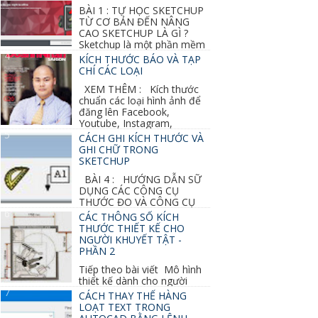
BÀI 1 : TỰ HỌC SKETCHUP
TỪ CƠ BẢN ĐẾN NÂNG
CAO SKETCHUP LÀ GÌ ?
Sketchup là một phần mềm
vẽ 3d của Google, nó khá dễ sữ...
KÍCH THƯỚC BÁO VÀ TẠP
CHÍ CÁC LOẠI
XEM THÊM : Kích thước
chuẩn các loại hình ảnh để
đăng lên Facebook,
Youtube, Instagram,
Linkedin, Pinterest...
CÁCH GHI KÍCH THƯỚC VÀ
GHI CHỮ TRONG
SKETCHUP
BÀI 4 : HƯỚNG DẪN SỮ
DỤNG CÁC CÔNG CỤ
THƯỚC ĐO VÀ CÔNG CỤ
GHI CHỮ 2D, 3D TRONG SKETCHUP Ở bài
CÁC THÔNG SỐ KÍCH
học trước ta đã...
THƯỚC THIẾT KẾ CHO
NGƯỜI KHUYẾT TẬT -
PHẦN 2
Tiếp theo bài viết Mô hình
thiết kế dành cho người
khuyết tật ở phần 1 chúng ta cùng tìm hiểu
CÁCH THAY THẾ HÀNG
thêm các vấn đề và...
LOẠT TEXT TRONG