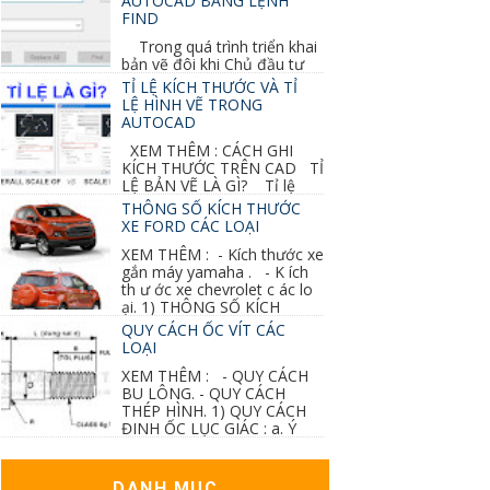
AUTOCAD BẰNG LỆNH
FIND
Trong quá trình triển khai
bản vẽ đôi khi Chủ đầu tư
thay đổi thiết kế hoặc do bản vẽ mình ghi chú
TỈ LỆ KÍCH THƯỚC VÀ TỈ
sai mục nào đó...
LỆ HÌNH VẼ TRONG
AUTOCAD
XEM THÊM : CÁCH GHI
KÍCH THƯỚC TRÊN CAD TỈ
LỆ BẢN VẼ LÀ GÌ? Tỉ lệ
của hình vẽ trong bản vẽ thiết kế kiến trúc...
THÔNG SỐ KÍCH THƯỚC
XE FORD CÁC LOẠI
XEM THÊM : - Kích thước xe
gắn máy yamaha . - K ích
th ư ớc xe chevrolet c ác lo
ại. 1) THÔNG SỐ KÍCH
THƯỚC...
QUY CÁCH ỐC VÍT CÁC
LOẠI
XEM THÊM : - QUY CÁCH
BU LÔNG. - QUY CÁCH
THÉP HÌNH. 1) QUY CÁCH
ĐINH ỐC LỤC GIÁC : a. Ý
nghĩa các ký hiệu...
DANH MỤC