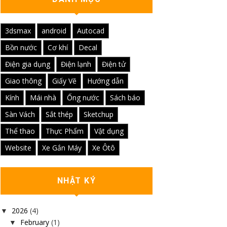
3dsmax
android
Autocad
Bồn nước
Cơ khí
Decal
Điện gia dụng
Điện lạnh
Điện tử
Giao thông
Giấy Vẽ
Hướng dẫn
Kính
Mái nhà
Ống nước
Sách báo
Sàn Vách
Sắt thép
Sketchup
Thể thao
Thực Phẩm
Vật dụng
Website
Xe Gắn Máy
Xe Ôtô
NHẬT KÝ
2026
(4)
▼
February
(1)
▼