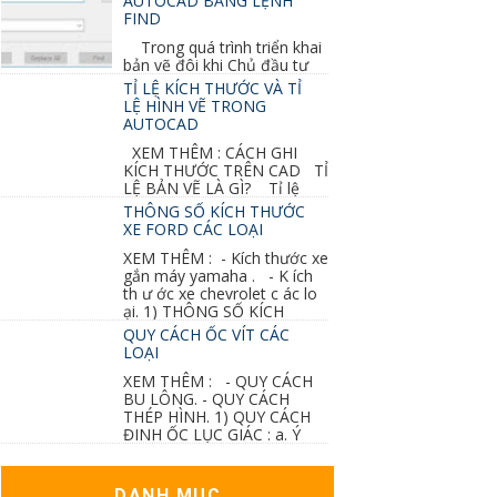
AUTOCAD BẰNG LỆNH
FIND
Trong quá trình triển khai
bản vẽ đôi khi Chủ đầu tư
thay đổi thiết kế hoặc do bản vẽ mình ghi chú
TỈ LỆ KÍCH THƯỚC VÀ TỈ
sai mục nào đó...
LỆ HÌNH VẼ TRONG
AUTOCAD
XEM THÊM : CÁCH GHI
KÍCH THƯỚC TRÊN CAD TỈ
LỆ BẢN VẼ LÀ GÌ? Tỉ lệ
của hình vẽ trong bản vẽ thiết kế kiến trúc...
THÔNG SỐ KÍCH THƯỚC
XE FORD CÁC LOẠI
XEM THÊM : - Kích thước xe
gắn máy yamaha . - K ích
th ư ớc xe chevrolet c ác lo
ại. 1) THÔNG SỐ KÍCH
THƯỚC...
QUY CÁCH ỐC VÍT CÁC
LOẠI
XEM THÊM : - QUY CÁCH
BU LÔNG. - QUY CÁCH
THÉP HÌNH. 1) QUY CÁCH
ĐINH ỐC LỤC GIÁC : a. Ý
nghĩa các ký hiệu...
DANH MỤC