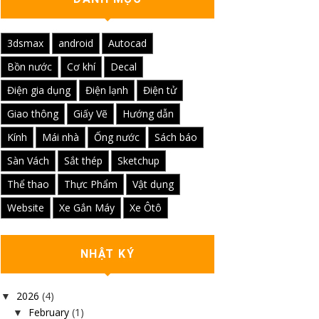
3dsmax
android
Autocad
Bồn nước
Cơ khí
Decal
Điện gia dụng
Điện lạnh
Điện tử
Giao thông
Giấy Vẽ
Hướng dẫn
Kính
Mái nhà
Ống nước
Sách báo
Sàn Vách
Sắt thép
Sketchup
Thể thao
Thực Phẩm
Vật dụng
Website
Xe Gắn Máy
Xe Ôtô
NHẬT KÝ
2026
(4)
▼
February
(1)
▼