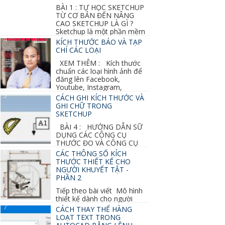
BÀI 1 : TỰ HỌC SKETCHUP
TỪ CƠ BẢN ĐẾN NÂNG
CAO SKETCHUP LÀ GÌ ?
Sketchup là một phần mềm
vẽ 3d của Google, nó khá dễ sữ...
KÍCH THƯỚC BÁO VÀ TẠP
CHÍ CÁC LOẠI
XEM THÊM : Kích thước
chuẩn các loại hình ảnh để
đăng lên Facebook,
Youtube, Instagram,
Linkedin, Pinterest...
CÁCH GHI KÍCH THƯỚC VÀ
GHI CHỮ TRONG
SKETCHUP
BÀI 4 : HƯỚNG DẪN SỮ
DỤNG CÁC CÔNG CỤ
THƯỚC ĐO VÀ CÔNG CỤ
GHI CHỮ 2D, 3D TRONG SKETCHUP Ở bài
CÁC THÔNG SỐ KÍCH
học trước ta đã...
THƯỚC THIẾT KẾ CHO
NGƯỜI KHUYẾT TẬT -
PHẦN 2
Tiếp theo bài viết Mô hình
thiết kế dành cho người
khuyết tật ở phần 1 chúng ta cùng tìm hiểu
CÁCH THAY THẾ HÀNG
thêm các vấn đề và...
LOẠT TEXT TRONG