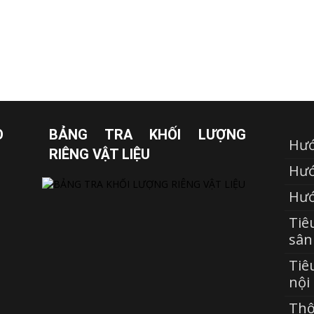
O
BẢNG TRA KHỐI LƯỢNG
Hướ
RIÊNG VẬT LIỆU
Hướ
Hướ
Tiê
sân
Tiê
nội
Thô