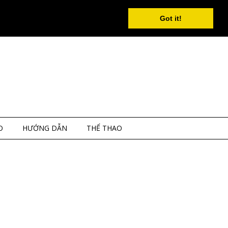
Got it!
O
HƯỚNG DẪN
THỂ THAO