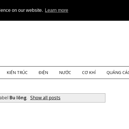
ap
About
Privacy
rience on our website.
Learn more
KIẾN TRÚC
ĐIỆN
NƯỚC
CƠ KHÍ
QUẢNG CÁ
label
Bu lông
.
Show all posts