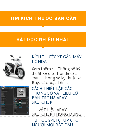
TÌM KÍCH THƯỚC BẠN CẦN
BÀI ĐỌC NHIỀU NHẤT
KÍCH THƯỚC XE GẮN MÁY
HONDA
Xem thêm : - Thông số kỹ
thuật xe ô tô Honda các
loại. - Thông số kỹ thuật xe
Buýt các loại. Tên ...
CÁCH THIẾT LẬP CÁC
THÔNG SỐ VẬT LIỆU CƠ
BẢN TRONG VRAY
SKETCHUP
VẬT LIỆU VRAY
SKETCHUP THÔNG DỤNG
NHẤT 1. VẬT LIỆU VRAY INOX BÓNG: ●
TỰ HỌC SKETCHUP CHO
Diffuse : đen ● Reflection color ...
NGƯỜI MỚI BẮT ĐẦU