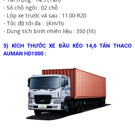
- Số
ch
ỗ ng
ồi
:
0
2
chỗ
- Lốp xe trước và sau : 1
1.00-R20
- Tốc độ tối đa : (Km/h)
- Dung tích bình nhiên liệu :
350
(lít)
5
) KÍCH THƯỚC XE ĐẦU KÉO 14,6 TẤN THACO
AUMAN HD1000 :