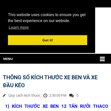
This website uses cookies to ensure you get
the best experience on our website.
Learn more
Got it!
MENU
THÔNG SỐ KÍCH THƯỚC XE BEN VÀ XE
ĐẦU KÉO
Quy cach kich thuoc
2:30:00 PM
0
1
) KÍCH THƯỚC XE BEN 1
2
TẤN R
Ư
ỞI
THACO