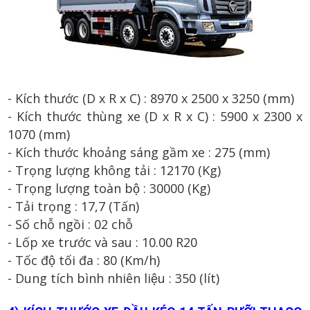
- Kích thước (D x R x C) :
8970
x 2
50
0
x 3
25
0 (mm)
- Kích thước th
ùng xe
(D x R x C) :
5
900
x 2
300
x
1070
(mm)
- Kích thước khoảng sáng gầm xe : 2
75
(mm)
- Trọng lượng không tải :
12170
(Kg)
- Trọng lượng toàn bộ :
30
000
(Kg)
- T
ải t
rọng :
1
7
,7
(
T
ấn
)
- Số
ch
ỗ ng
ồi
:
0
2
chỗ
- Lốp xe trước và sau : 1
0.00
R2
0
- Tốc độ tối đa :
80
(Km/h)
- Dung tích bình nhiên liệu :
350
(lít)