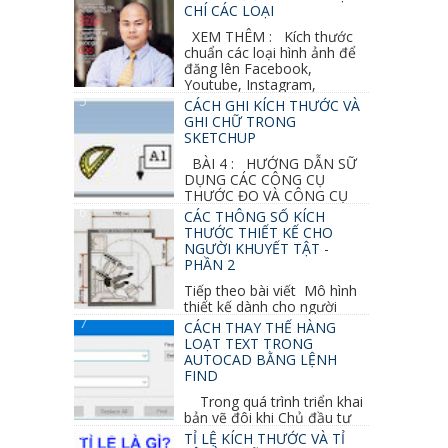
CHÍ CÁC LOẠI
XEM THÊM : Kích thước
chuẩn các loại hình ảnh để
đăng lên Facebook,
Youtube, Instagram,
Linkedin, Pinterest...
CÁCH GHI KÍCH THƯỚC VÀ
GHI CHỮ TRONG
SKETCHUP
BÀI 4 : HƯỚNG DẪN SỮ
DỤNG CÁC CÔNG CỤ
THƯỚC ĐO VÀ CÔNG CỤ
GHI CHỮ 2D, 3D TRONG SKETCHUP Ở bài
CÁC THÔNG SỐ KÍCH
học trước ta đã...
THƯỚC THIẾT KẾ CHO
NGƯỜI KHUYẾT TẬT -
PHẦN 2
Tiếp theo bài viết Mô hình
thiết kế dành cho người
khuyết tật ở phần 1 chúng ta cùng tìm hiểu
CÁCH THAY THẾ HÀNG
thêm các vấn đề và...
LOẠT TEXT TRONG
AUTOCAD BẰNG LỆNH
FIND
Trong quá trình triển khai
bản vẽ đôi khi Chủ đầu tư
thay đổi thiết kế hoặc do bản vẽ mình ghi chú
TỈ LỆ KÍCH THƯỚC VÀ TỈ