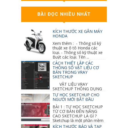
BÀI ĐỌC NHIỀU NHẤT
KÍCH THƯỚC XE GẮN MÁY
HONDA
Xem thêm : - Thông số kỹ
thuật xe ô tô Honda các
loại. - Thông số kỹ thuật xe
Buýt các loại. Tên ...
CÁCH THIẾT LẬP CÁC
THÔNG SỐ VẬT LIỆU CƠ
BẢN TRONG VRAY
SKETCHUP
VẬT LIỆU VRAY
SKETCHUP THÔNG DỤNG
NHẤT 1. VẬT LIỆU VRAY INOX BÓNG: ●
TỰ HỌC SKETCHUP CHO
Diffuse : đen ● Reflection color ...
NGƯỜI MỚI BẮT ĐẦU
BÀI 1 : TỰ HỌC SKETCHUP
TỪ CƠ BẢN ĐẾN NÂNG
CAO SKETCHUP LÀ GÌ ?
Sketchup là một phần mềm
vẽ 3d của Google, nó khá dễ sữ...
KÍCH THƯỚC BÁO VÀ TẠP