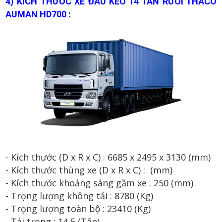
4
) KÍCH THƯỚC XE
Đ
ẦU K
ÉO
14
TẤN R
Ư
ỠI
THACO
AUMAN
HD70
0 :
- Kích thước (D x R x C) :
6685
x 2
495
x 3
13
0 (mm)
- Kích thước th
ùng xe
(D x R x C) : (mm)
- Kích thước khoảng sáng gầm xe :
2
50
(mm)
- Trọng lượng không tải :
8780
(Kg)
- Trọng lượng toàn bộ :
23410
(Kg)
- T
ải t
rọng :
14
,
5
(
T
ấn
)