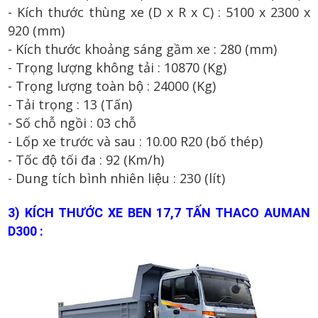
- Kích thước th
ùng xe
(D x R x C) :
51
00
x 2
300
x
920
(mm)
- Kích thước khoảng sáng gầm xe : 2
8
0 (mm)
- Trọng lượng không tải :
10870
(Kg)
- Trọng lượng toàn bộ :
24000
(Kg)
- T
ải t
rọng :
13
(
T
ấn
)
- Số
ch
ỗ ng
ồi
:
03
chỗ
- Lốp xe trước và sau : 1
0.00
R2
0 (b
ố th
ép)
- Tốc độ tối đa : 9
2
(Km/h)
- Dung tích bình nhiên liệu : 2
3
0 (lít)
3
) KÍCH THƯỚC XE BEN 17,7 TẤN THACO AUMAN
D300 :