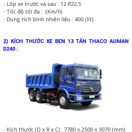
- Lốp xe trước và sau : 1
2
R2
2.5
- Tốc độ tối đa : (Km/h)
- Dung tích bình nhiên liệu :
40
0
(lít)
2
) KÍCH THƯỚC XE BEN 13 TẤN THACO AUMAN
D240 :
- Kích thước (D x R x C) :
7780
x 2
50
0
x 3
07
0 (mm)