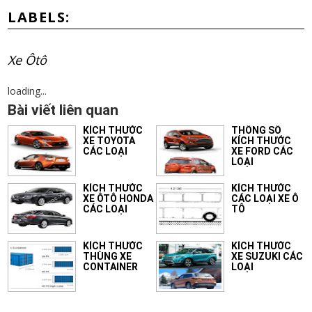
LABELS:
Xe Ôtô
loading...
Bài viết liên quan
KÍCH THƯỚC
THÔNG SỐ
XE TOYOTA
KÍCH THƯỚC
CÁC LOẠI
XE FORD CÁC
LOẠI
KÍCH THƯỚC
KÍCH THƯỚC
XE ÔTÔ HONDA
CÁC LOẠI XE Ô
CÁC LOẠI
TÔ
KÍCH THƯỚC
KÍCH THƯỚC
THÙNG XE
XE SUZUKI CÁC
CONTAINER
LOẠI