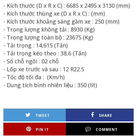
- Kích thước (D x R x C) :
6685
x 2
495
x 3
13
0 (mm)
- Kích thước th
ùng xe
(D x R x C) : (mm)
- Kích thước khoảng sáng gầm xe :
250
(mm)
- Trọng lượng không tải :
8930
(Kg)
- Trọng lượng toàn bộ :
23675
(Kg)
- T
ải t
rọng :
1
4,615
(
T
ấn
)
- T
ải tr
ọng k
é
o theo : 38,6 (T
ấn)
- Số
ch
ỗ ng
ồi
:
0
2
chỗ
- Lốp xe trước và sau : 1
2
R2
2.5
- Tốc độ tối đa : (Km/h)
- Dung tích bình nhiên liệu :
35
0 (lít)
TWEET
SHARE
PIN IT
COMMENT