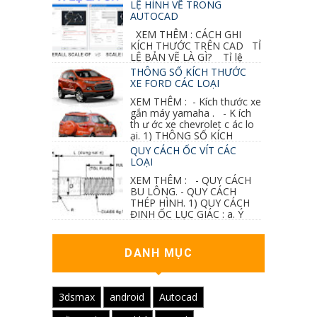
sai mục nào đó...
LỆ HÌNH VẼ TRONG
AUTOCAD
XEM THÊM : CÁCH GHI
KÍCH THƯỚC TRÊN CAD TỈ
LỆ BẢN VẼ LÀ GÌ? Tỉ lệ
của hình vẽ trong bản vẽ thiết kế kiến trúc...
THÔNG SỐ KÍCH THƯỚC
XE FORD CÁC LOẠI
XEM THÊM : - Kích thước xe
gắn máy yamaha . - K ích
th ư ớc xe chevrolet c ác lo
ại. 1) THÔNG SỐ KÍCH
THƯỚC...
QUY CÁCH ỐC VÍT CÁC
LOẠI
XEM THÊM : - QUY CÁCH
BU LÔNG. - QUY CÁCH
THÉP HÌNH. 1) QUY CÁCH
ĐINH ỐC LỤC GIÁC : a. Ý
nghĩa các ký hiệu...
DANH MỤC
3dsmax
android
Autocad