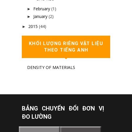
February
(1)
►
January
(2)
►
2015
(44)
►
KHỐI LƯỢNG RIÊNG VẬT LIỆU
THEO TIẾNG ANH
DENSITY OF MATERIALS
BẢNG CHUYỂN ĐỔI ĐƠN VỊ
ĐO LƯỜNG