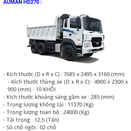
AUMAN
H
D
27
0 :
- Kích thước (D x R x C) :
7685
x 2
495
x 3
16
0 (mm)
- Kích thước th
ùng xe
(D x R x C) :
4
900
x 2
300
x
90
0
(mm) - 10 KH
ỐI
- Kích thước khoảng sáng gầm xe : 2
8
5
(mm)
- Trọng lượng không tải :
11370
(Kg)
- Trọng lượng toàn bộ :
24000
(Kg)
- T
ải t
rọng :
1
2
,
5
(
T
ấn
)
- Số
ch
ỗ ng
ồi
:
0
2
chỗ