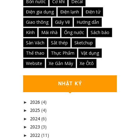
Bồn nước
Cơ khí
Decal
Điện gia dụng
Điện lạnh
Điện tử
Giao thông
Giấy Vẽ
Hướng dẫn
Kính
Mái nhà
Ống nước
Sách báo
Sàn Vách
Sắt thép
Sketchup
Thể thao
Thực Phẩm
Vật dụng
Website
Xe Gắn Máy
Xe Ôtô
NHẬT KÝ
2026
(4)
►
2025
(4)
►
2024
(6)
►
2023
(3)
►
2022
(11)
►