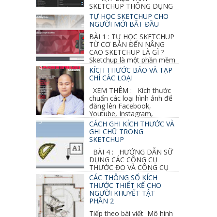
SKETCHUP THÔNG DỤNG
NHẤT 1. VẬT LIỆU VRAY INOX BÓNG: ●
TỰ HỌC SKETCHUP CHO
Diffuse : đen ● Reflection color ...
NGƯỜI MỚI BẮT ĐẦU
BÀI 1 : TỰ HỌC SKETCHUP
TỪ CƠ BẢN ĐẾN NÂNG
CAO SKETCHUP LÀ GÌ ?
Sketchup là một phần mềm
vẽ 3d của Google, nó khá dễ sữ...
KÍCH THƯỚC BÁO VÀ TẠP
CHÍ CÁC LOẠI
XEM THÊM : Kích thước
chuẩn các loại hình ảnh để
đăng lên Facebook,
Youtube, Instagram,
Linkedin, Pinterest...
CÁCH GHI KÍCH THƯỚC VÀ
GHI CHỮ TRONG
SKETCHUP
BÀI 4 : HƯỚNG DẪN SỮ
DỤNG CÁC CÔNG CỤ
THƯỚC ĐO VÀ CÔNG CỤ
GHI CHỮ 2D, 3D TRONG SKETCHUP Ở bài
CÁC THÔNG SỐ KÍCH
học trước ta đã...
THƯỚC THIẾT KẾ CHO
NGƯỜI KHUYẾT TẬT -
PHẦN 2
Tiếp theo bài viết Mô hình