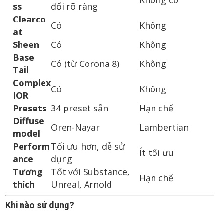
Không có
ss
đổi rõ ràng
Clearco
Có
Không
at
Sheen
Có
Không
Base
Có (từ Corona 8)
Không
Tail
Complex
Có
Không
IOR
Presets
34 preset sẵn
Hạn chế
Diffuse
Oren-Nayar
Lambertian
model
Perform
Tối ưu hơn, dễ sử
Ít tối ưu
ance
dụng
Tương
Tốt với Substance,
Hạn chế
thích
Unreal, Arnold
Khi nào sử dụng?