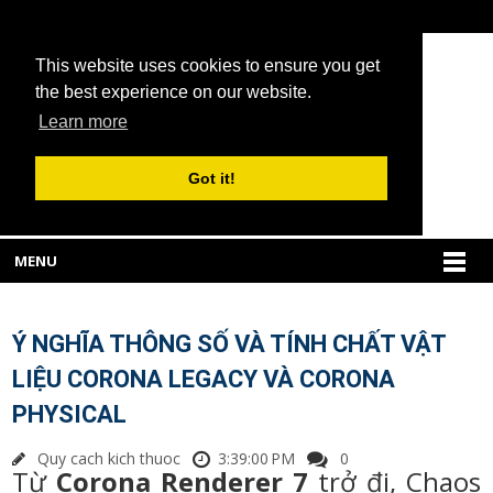
This website uses cookies to ensure you get
the best experience on our website.
Learn more
Got it!
MENU
Ý NGHĨA THÔNG SỐ VÀ TÍNH CHẤT VẬT
LIỆU CORONA LEGACY VÀ CORONA
PHYSICAL
Quy cach kich thuoc
3:39:00 PM
0
Từ
Corona Renderer 7
trở đi, Chaos