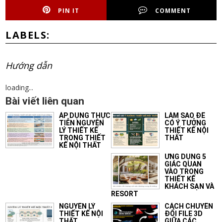
PIN IT
COMMENT
LABELS:
Hướng dẫn
loading...
Bài viết liên quan
ÁP DỤNG THỰC
LÀM SAO ĐỂ
TIỄN NGUYÊN
CÓ Ý TƯỞNG
LÝ THIẾT KẾ
THIẾT KẾ NỘI
TRONG THIẾT
THẤT
KẾ NỘI THẤT
ỨNG DỤNG 5
GIÁC QUAN
VÀO TRONG
THIẾT KẾ
KHÁCH SẠN VÀ
RESORT
NGUYÊN LÝ
CÁCH CHUYỂN
THIẾT KẾ NỘI
ĐỔI FILE 3D
THẤT
GIỮA CÁC