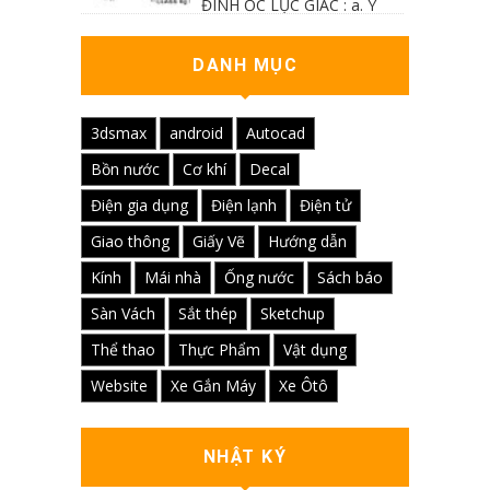
ĐINH ỐC LỤC GIÁC : a. Ý
nghĩa các ký hiệu...
DANH MỤC
3dsmax
android
Autocad
Bồn nước
Cơ khí
Decal
Điện gia dụng
Điện lạnh
Điện tử
Giao thông
Giấy Vẽ
Hướng dẫn
Kính
Mái nhà
Ống nước
Sách báo
Sàn Vách
Sắt thép
Sketchup
Thể thao
Thực Phẩm
Vật dụng
Website
Xe Gắn Máy
Xe Ôtô
NHẬT KÝ