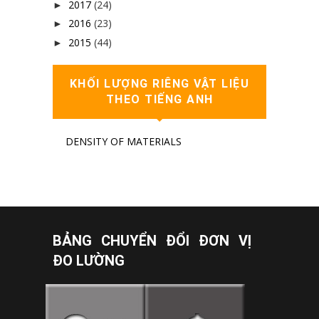
2017
(24)
►
2016
(23)
►
2015
(44)
►
KHỐI LƯỢNG RIÊNG VẬT LIỆU
THEO TIẾNG ANH
DENSITY OF MATERIALS
BẢNG CHUYỂN ĐỔI ĐƠN VỊ
ĐO LƯỜNG