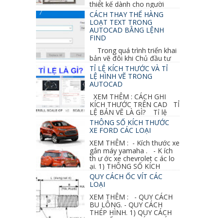
thiết kế dành cho người
khuyết tật ở phần 1 chúng ta cùng tìm hiểu
CÁCH THAY THẾ HÀNG
thêm các vấn đề và...
LOẠT TEXT TRONG
AUTOCAD BẰNG LỆNH
FIND
Trong quá trình triển khai
bản vẽ đôi khi Chủ đầu tư
thay đổi thiết kế hoặc do bản vẽ mình ghi chú
TỈ LỆ KÍCH THƯỚC VÀ TỈ
sai mục nào đó...
LỆ HÌNH VẼ TRONG
AUTOCAD
XEM THÊM : CÁCH GHI
KÍCH THƯỚC TRÊN CAD TỈ
LỆ BẢN VẼ LÀ GÌ? Tỉ lệ
của hình vẽ trong bản vẽ thiết kế kiến trúc...
THÔNG SỐ KÍCH THƯỚC
XE FORD CÁC LOẠI
XEM THÊM : - Kích thước xe
gắn máy yamaha . - K ích
th ư ớc xe chevrolet c ác lo
ại. 1) THÔNG SỐ KÍCH
THƯỚC...
QUY CÁCH ỐC VÍT CÁC
LOẠI
XEM THÊM : - QUY CÁCH
BU LÔNG. - QUY CÁCH
THÉP HÌNH. 1) QUY CÁCH