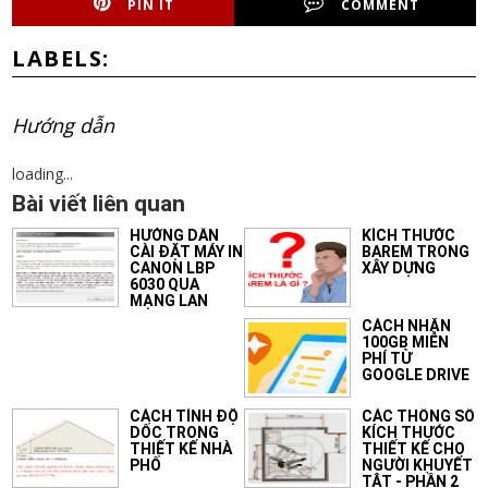
PIN IT
COMMENT
LABELS:
Hướng dẫn
loading...
Bài viết liên quan
HƯỚNG DẪN
KÍCH THƯỚC
CÀI ĐẶT MÁY IN
BAREM TRONG
CANON LBP
XÂY DỰNG
6030 QUA
MẠNG LAN
CÁCH NHẬN
100GB MIỄN
PHÍ TỪ
GOOGLE DRIVE
CÁCH TÍNH ĐỘ
CÁC THÔNG SỐ
DỐC TRONG
KÍCH THƯỚC
THIẾT KẾ NHÀ
THIẾT KẾ CHO
PHỐ
NGƯỜI KHUYẾT
TẬT - PHẦN 2