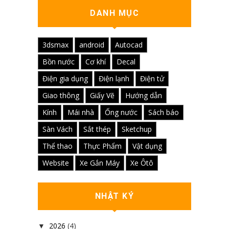
DANH MỤC
3dsmax
android
Autocad
Bồn nước
Cơ khí
Decal
Điện gia dụng
Điện lạnh
Điện tử
Giao thông
Giấy Vẽ
Hướng dẫn
Kính
Mái nhà
Ống nước
Sách báo
Sàn Vách
Sắt thép
Sketchup
Thể thao
Thực Phẩm
Vật dụng
Website
Xe Gắn Máy
Xe Ôtô
NHẬT KÝ
2026
(4)
▼