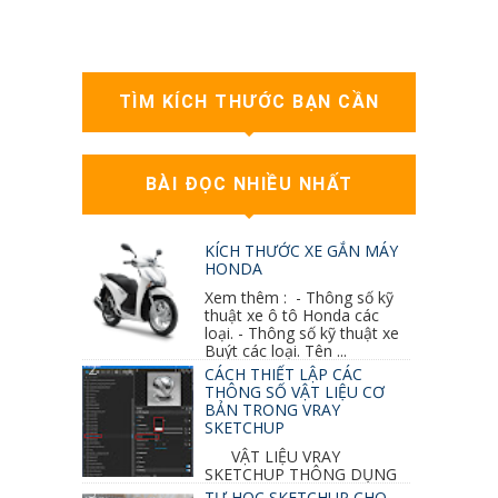
TÌM KÍCH THƯỚC BẠN CẦN
BÀI ĐỌC NHIỀU NHẤT
KÍCH THƯỚC XE GẮN MÁY
HONDA
Xem thêm : - Thông số kỹ
thuật xe ô tô Honda các
loại. - Thông số kỹ thuật xe
Buýt các loại. Tên ...
CÁCH THIẾT LẬP CÁC
THÔNG SỐ VẬT LIỆU CƠ
BẢN TRONG VRAY
SKETCHUP
VẬT LIỆU VRAY
SKETCHUP THÔNG DỤNG
NHẤT 1. VẬT LIỆU VRAY INOX BÓNG: ●
TỰ HỌC SKETCHUP CHO