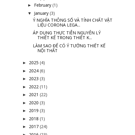
February
(1)
►
January
(3)
▼
Ý NGHĨA THÔNG SỐ VÀ TÍNH CHẤT VẬT
LIỆU CORONA LEGA...
ÁP DỤNG THỰC TIỄN NGUYÊN LÝ
THIẾT KẾ TRONG THIẾT K...
LÀM SAO ĐỂ CÓ Ý TƯỞNG THIẾT KẾ
NỘI THẤT
2025
(4)
►
2024
(6)
►
2023
(3)
►
2022
(11)
►
2021
(22)
►
2020
(3)
►
2019
(3)
►
2018
(1)
►
2017
(24)
►
2016
(23)
►