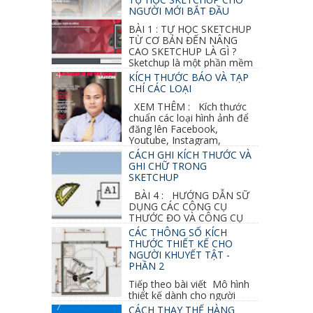
Diffuse : đen ● Reflection color ...
NGƯỜI MỚI BẮT ĐẦU
BÀI 1 : TỰ HỌC SKETCHUP
TỪ CƠ BẢN ĐẾN NÂNG
CAO SKETCHUP LÀ GÌ ?
Sketchup là một phần mềm
vẽ 3d của Google, nó khá dễ sữ...
KÍCH THƯỚC BÁO VÀ TẠP
CHÍ CÁC LOẠI
XEM THÊM : Kích thước
chuẩn các loại hình ảnh để
đăng lên Facebook,
Youtube, Instagram,
Linkedin, Pinterest...
CÁCH GHI KÍCH THƯỚC VÀ
GHI CHỮ TRONG
SKETCHUP
BÀI 4 : HƯỚNG DẪN SỮ
DỤNG CÁC CÔNG CỤ
THƯỚC ĐO VÀ CÔNG CỤ
GHI CHỮ 2D, 3D TRONG SKETCHUP Ở bài
CÁC THÔNG SỐ KÍCH
học trước ta đã...
THƯỚC THIẾT KẾ CHO
NGƯỜI KHUYẾT TẬT -
PHẦN 2
Tiếp theo bài viết Mô hình
thiết kế dành cho người
khuyết tật ở phần 1 chúng ta cùng tìm hiểu
CÁCH THAY THẾ HÀNG