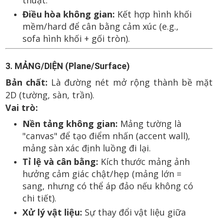
thuật.
Điều hòa không gian:
Kết hợp hình khối
mềm/hard để cân bằng cảm xúc (e.g.,
sofa hình khối + gối tròn).
3. MẢNG/DIỆN (Plane/Surface)
Bản chất:
Là đường nét mở rộng thành bề mặt
2D (tường, sàn, trần).
Vai trò:
Nền tảng không gian:
Mảng tường là
"canvas" để tạo điểm nhấn (accent wall),
mảng sàn xác định luồng đi lại.
Tỉ lệ và cân bằng:
Kích thước mảng ảnh
hưởng cảm giác chật/hẹp (mảng lớn =
sang, nhưng có thể áp đảo nếu không có
chi tiết).
Xử lý vật liệu:
Sự thay đổi vật liệu giữa