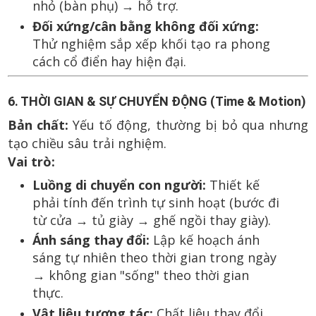
nhỏ (bàn phụ) → hỗ trợ.
Đối xứng/cân bằng không đối xứng:
Thử nghiệm sắp xếp khối tạo ra phong
cách cổ điển hay hiện đại.
6. THỜI GIAN & SỰ CHUYỂN ĐỘNG (Time & Motion)
Bản chất:
Yếu tố động, thường bị bỏ qua nhưng
tạo chiều sâu trải nghiệm.
Vai trò:
Luồng di chuyển con người:
Thiết kế
phải tính đến trình tự sinh hoạt (bước đi
từ cửa → tủ giày → ghế ngồi thay giày).
Ánh sáng thay đổi:
Lập kế hoạch ánh
sáng tự nhiên theo thời gian trong ngày
→ không gian "sống" theo thời gian
thực.
Vật liệu tương tác:
Chất liệu thay đổi