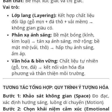
Bản chất:
Bề mặt xúc giác và thị giác.
Vai trò:
Lớp lang (Layering):
Kết hợp chất liệu
đối lập (gỗ mịn + đá thô + vải mềm) →
không gian giàu có.
Phản xạ ánh sáng:
Bề mặt bóng (kính,
kim loại) → tán xạ ánh sáng, mở rộng; bề
mặt mờ (vải, thô) → hấp thụ ánh sáng,
ấm áp.
Văn hóa & bền vững:
Chất liệu tự nhiên
(gỗ, tre, đá) → kết nối văn hóa địa
phương và thân thiện môi trường.
TƯƠNG TÁC TỔNG HỢP: QUY TRÌNH Ý TƯỢNG HÓA
Bước 1: Khảo sát không gian (Space)
Đo đạc,
xác định hướng sáng, luồng di chuyển (Motion).
Bước 2: Chọn khái niệm cảm xúc (Emotional