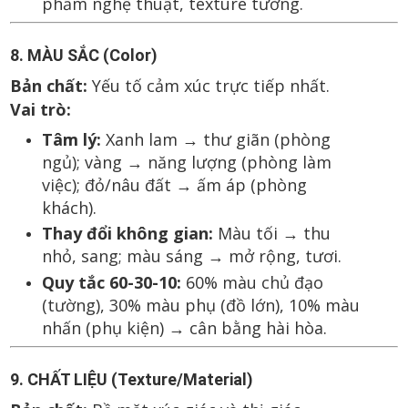
phẩm nghệ thuật, texture tường.
8. MÀU SẮC (Color)
Bản chất:
Yếu tố cảm xúc trực tiếp nhất.
Vai trò:
Tâm lý:
Xanh lam → thư giãn (phòng
ngủ); vàng → năng lượng (phòng làm
việc); đỏ/nâu đất → ấm áp (phòng
khách).
Thay đổi không gian:
Màu tối → thu
nhỏ, sang; màu sáng → mở rộng, tươi.
Quy tắc 60-30-10:
60% màu chủ đạo
(tường), 30% màu phụ (đồ lớn), 10% màu
nhấn (phụ kiện) → cân bằng hài hòa.
9. CHẤT LIỆU (Texture/Material)