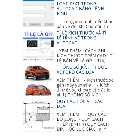
thêm các vấn đề và...
LOẠT TEXT TRONG
AUTOCAD BẰNG LỆNH
FIND
Trong quá trình triển khai
bản vẽ đôi khi Chủ đầu tư
thay đổi thiết kế hoặc do bản vẽ mình ghi chú
TỈ LỆ KÍCH THƯỚC VÀ TỈ
sai mục nào đó...
LỆ HÌNH VẼ TRONG
AUTOCAD
XEM THÊM : CÁCH GHI
KÍCH THƯỚC TRÊN CAD TỈ
LỆ BẢN VẼ LÀ GÌ? Tỉ lệ
của hình vẽ trong bản vẽ thiết kế kiến trúc...
THÔNG SỐ KÍCH THƯỚC
XE FORD CÁC LOẠI
XEM THÊM : - Kích thước xe
gắn máy yamaha . - K ích
th ư ớc xe chevrolet c ác lo
ại. 1) THÔNG SỐ KÍCH
THƯỚC...
QUY CÁCH ỐC VÍT CÁC
LOẠI
XEM THÊM : - QUY CÁCH
BU LÔNG. - QUY CÁCH
THÉP HÌNH. 1) QUY CÁCH
ĐINH ỐC LỤC GIÁC : a. Ý
nghĩa các ký hiệu...