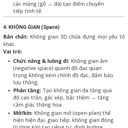
các mảng (gỗ → đá) tạo điểm chuyển
tiếp tinh tế.
4. KHÔNG GIAN (Space)
Bản chất:
Không gian 3D chứa đựng mọi yếu tố
khác.
Vai trò:
Chức năng & luồng đi:
Không gian âm
(negative space) quanh đồ đạc quan
trọng không kém chính đồ đạc, đảm bảo
lưu thông.
Phân tầng:
Tạo không gian đa tầng qua
độ cao trần, gác xép, bậc thềm → tăng
cảm giác thăng hoa.
Mở/kín:
Không gian mở (open-plan) thể
hiện hiện đại, giao tiếp; không gian đóng
(tường kín) tạo riêng tư, định hướng.