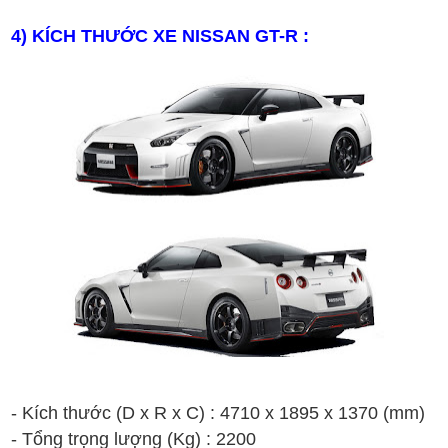
4
) KÍCH THƯỚC XE
NISSAN
GT-R
:
- Kích thước (D x R x C) :
4
710
x
18
9
5
x
1
3
70
(mm)
- T
ổng t
rọng lượng
(Kg)
:
22
00