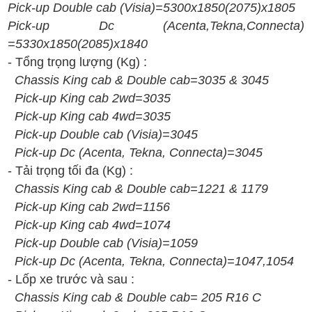
Pick-up Double cab (Visia)=5300x1850(2075)x1805
Pick-up Dc (Acenta,Tekna,Connecta)
=5330x1850(2085)x1840
- T
ổng t
rọng lượng
(Kg)
:
Chassis King cab & Double cab
=3035 & 3045
Pick
-up
King cab
2wd=3035
Pick
-up
King cab
4
wd=3035
Pick
-up
Double
cab (V
isia
)
=3045
Pick
-up
D
c
(A
centa
, T
ekna
, C
onnecta
)=3045
- T
ải tr
ọng t
ối
đa
(Kg) :
Chassis King cab & Double cab
=
1221
&
1179
Pick
-up
King cab
2wd=
1156
Pick
-up
King cab
4
wd=
1074
Pick
-up
Double
cab (V
isia
)
=
1059
Pick
-up
D
c
(A
centa
, T
ekna
, C
onnecta
)=
1047,1054
- Lốp xe trước và sau :
Chassis King cab & Double cab
=
205
R16 C