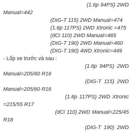
(1.6p 94PS) 2WD
Manual=442
(DIG-T 115) 2WD Manual=474
(1.6p 117PS) 2WD Xtronic =475
(dCi 110) 2WD Manual=465
(DIG-T 190) 2WD Manual=460
(DIG-T 190) 4WD Xtronic=449
- Lốp xe trước và sau :
(
1.6
p
94PS
)
2WD
Manual=
205/60 R16
(
DIG-T
1
15
)
2
WD
Manual
=
205/60 R16
(
1.6
p 117
PS
)
2WD X
tronic
=215/55 R17
(
dCi 110
)
2WD
Manual=225/45
R18
(
DIG-T
1
90
)
2
WD