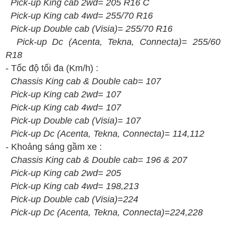
Pick
-up
King cab
2wd=
205
R16 C
Pick
-up
King cab
4
wd=
255/70 R16
Pick
-up
Double
cab (V
isia
)
=
255/70 R16
Pick
-up
D
c
(A
centa
, T
ekna
, C
onnecta
)=
255/
6
0
R1
8
- T
ốc
đ
ộ t
ối
đa (Km/h)
:
Chassis King cab & Double cab
=
107
Pick
-up
King cab
2wd=
107
Pick
-up
King cab
4
wd=
107
Pick
-up
Double
cab (V
isia
)
=
107
Pick
-up
D
c
(A
centa
, T
ekna
, C
onnecta
)=
114,112
-
Kh
oảng s
áng g
ầm xe :
Chassis King cab & Double cab
=
196 & 207
Pick
-up
King cab
2wd=
205
Pick
-up
King cab
4
wd=
198,213
Pick
-up
Double
cab (V
isia
)
=
224
Pick
-up
D
c
(A
centa
, T
ekna
, C
onnecta
)=224,228