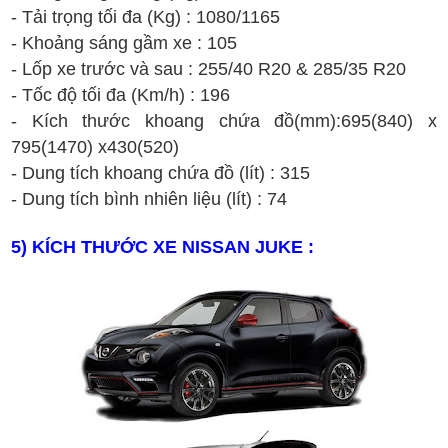
- T
ải tr
ọng t
ối
đa
(Kg) : 1080/1165
-
Kh
oảng s
áng g
ầm xe : 1
05
- Lốp xe trước và sau :
2
55
/
4
0
R
20
&
2
8
5/
3
5
R
20
- T
ốc
đ
ộ t
ối
đa (Km/h)
: 1
96
- Kích thước khoang chứa đồ(mm):695(840) x
795(1470) x430(520)
- Dung t
ích
khoang ch
ứa
đ
ồ
(lít)
:
315
- Dung tích bình nhiên liệu
(lít)
:
7
4
5
) KÍCH THƯỚC XE
NISSAN
JUKE
: