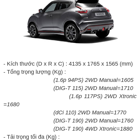
- Kích thước (D x R x C) :
4
135
x
1
765
x
1
565
(mm)
- T
ổng t
rọng lượng
(Kg)
:
(
1.6
p
94PS
)
2WD
Manual=
1605
(
DIG-T
1
15
)
2
WD
Manual
=1710
(
1.6
p 117
PS
)
2WD X
tronic
=
1680
(
dCi 110
)
2WD
Manual=
1770
(
DIG-T
1
90
)
2
WD
Manual=
1760
(
DIG-T
1
90
)
4
WD
Xtronic
=
1880
- T
ải tr
ọng t
ối
đa
(Kg) :