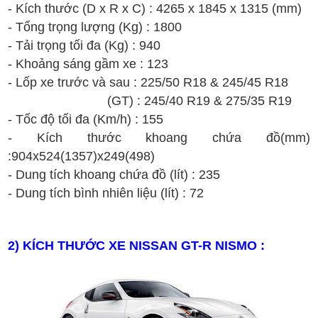
- Kích thước (D x R x C) :
4
265
x
18
45
x
1
315
(mm)
- T
ổng t
rọng lượng
(Kg)
: 1800
- T
ải tr
ọng t
ối
đa
(Kg) : 940
-
Kh
oảng s
áng g
ầm xe : 123
- Lốp xe trước và sau :
2
2
5/
50
R
1
8
&
2
4
5/
45
R
1
8
(GT) : 2
4
5
/
40
R19
&
2
7
5
/
35
R19
- T
ốc
đ
ộ t
ối
đa (Km/h)
: 155
-
K
ích th
ư
ớc
khoang ch
ứa
đ
ồ
(
mm
)
:
904
x
524(1357)
x
249(498)
- Dung t
ích
khoang ch
ứa
đ
ồ
(lít)
:
235
- Dung tích bình nhiên liệu
(lít)
:
72
2
) KÍCH THƯỚC XE
NISSAN
GT-R NISMO
: