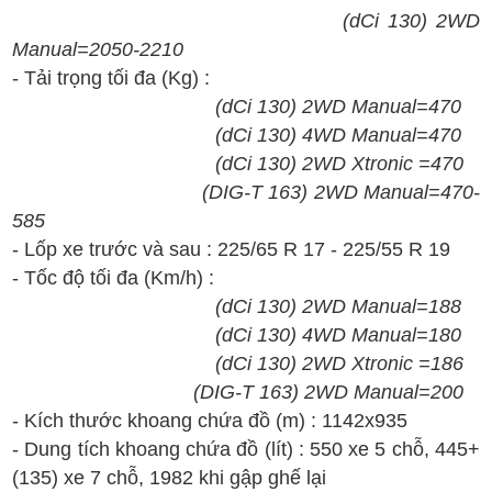
(dCi 1
3
0)
2WD
Manual=
2
05
0-2
2
10
- T
ải tr
ọng t
ối
đa
(Kg) :
(dCi 130)
2WD
Manual=
470
(dCi 130) 4
WD
Manual=
470
(dCi 130)
2WD X
tronic =
470
(
DIG-T
1
63
)
2WD
Manual=
470-
585
- Lốp xe trước và sau :
2
2
5/
65
R
1
7 - 225
/
55 R 19
- T
ốc
đ
ộ t
ối
đa (Km/h)
:
(dCi 130)
2WD
Manual=
188
(dCi 130) 4
WD
Manual=
180
(dCi 130)
2WD X
tronic =
186
(
DIG-T
1
63
)
2WD
Manual=
200
-
K
ích th
ư
ớc
khoang ch
ứa
đ
ồ
(
m
)
:
1142x935
- Dung t
ích
khoang ch
ứa
đ
ồ
(lít)
:
550 xe 5 ch
ỗ, 445
+
(135) xe 7 ch
ỗ
, 1982 khi g
ập gh
ế l
ại