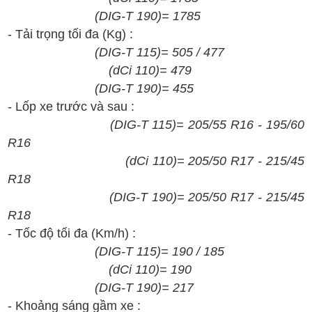
(
DIG-
T 190)= 1785
- T
ải tr
ọng t
ối
đa
(Kg) :
(
DIG
-
T 115
)
=
505 / 477
(
dCi 110
)
=
479
(
DIG-
T 190)=
455
- Lốp xe trước và sau :
(
DIG
-
T 115
)
=
205/55 R1
6 - 195/60
R16
(
dCi 110
)
= 205/50 R17 - 215/45
R18
(
DIG-
T 190)=
205/50 R17 - 215/45
R18
- T
ốc
đ
ộ t
ối
đa (Km/h)
:
(
DIG
-
T 115
)
=
190
/
185
(
dCi 110
)
=
190
(
DIG-
T 190)=
217
- K
h
oảng s
án
g g
ầm xe :