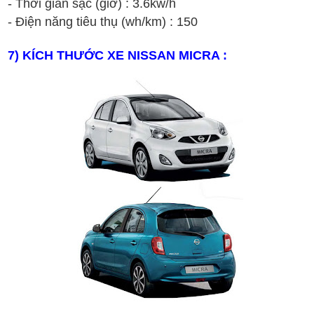
- Th
ời gian s
ạc (gi
ờ) :
3.6kw/h
-
Đi
ện n
ăng ti
êu th
ụ (wh/k
m
) : 1
50
7
) KÍCH THƯỚC XE
NISSAN
MICRA
: