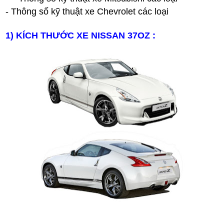
- Th
ông s
ố k
ỹ thu
ật xe Chevrolet c
ác lo
ại
1) KÍCH THƯỚC XE
NISSAN
37
OZ
: