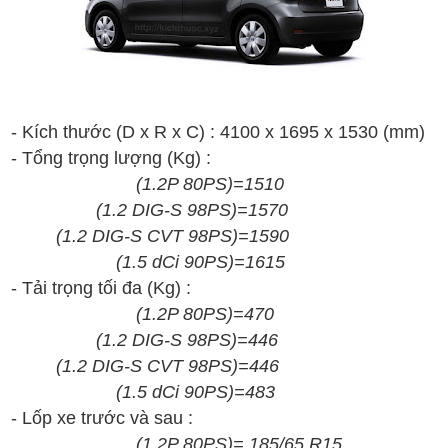
- Kích thước (D x R x C) :
4
100
x
1695
x
1
5
30
(mm)
- T
ổng t
rọng lượng
(Kg)
:
(
1.2P
80PS
)
=
1510
(
1.2 DIG-S 98PS
)
=
1570
(
1.2 DIG-S CVT 98PS
)
=
1590
(1.5 dCi
90PS
)
=
1615
- T
ải tr
ọng t
ối
đa
(Kg) :
(
1.2P
80PS
)
=
470
(
1.2 DIG-S 98PS
)
=
446
(
1.2 DIG-S CVT 98PS
)
=446
(1.5 dCi
90PS
)
=483
- Lốp xe trước và sau :
(
1.2P
80PS
)
= 185/65
R15