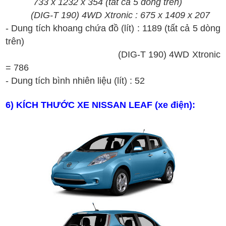
733 x 1232 x 354
(
t
ất c
ả 5 d
òng tr
ên)
(
DIG-T
1
90
)
4
WD
Xtronic : 675 x 1409 x 207
- Dung tích khoang chứa đồ (lít) : 1189 (tất cả 5 dòng
trên)
(DIG-T 190) 4WD Xtronic
= 786
- Dung tích bình nhiên liệu (lít) : 52
6
) KÍCH THƯỚC XE
NISSAN
LEAF
(xe
đi
ện)
: