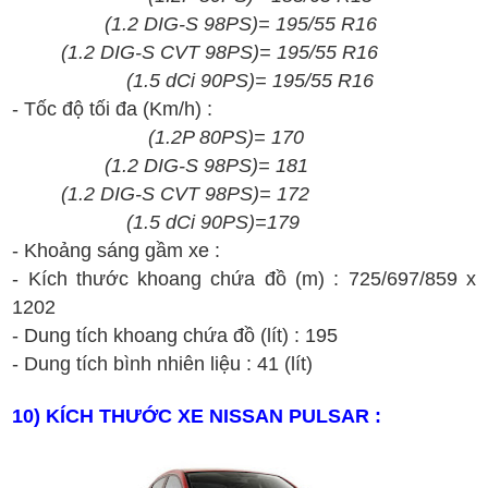
(
1.2 DIG-S 98PS
)
= 195/55 R16
(
1.2 DIG-S CVT 98PS
)
=
195/55 R16
(1.5 dCi
90PS
)
=
195/55 R16
- T
ốc
đ
ộ t
ối
đa (Km/h)
:
(
1.2P
80PS
)
= 1
70
(
1.2 DIG-S 98PS
)
= 1
81
(
1.2 DIG-S CVT 98PS
)
= 172
(1.5 dCi
90PS
)
=179
- K
h
oảng s
án
g g
ầm xe :
-
K
ích th
ư
ớc
khoang ch
ứa
đ
ồ
(
m
)
: 725/697/859 x
1202
- Dung t
ích
khoang ch
ứa
đ
ồ
(lít)
:
195
- Dung tích bình nhiên liệu :
41
(lít)
10
) KÍCH THƯỚC XE
NISSAN
PULSAR
: