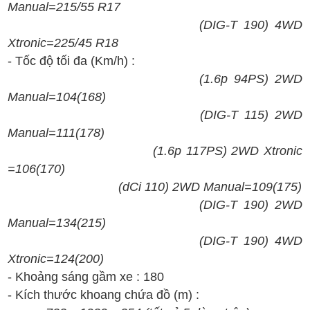
Manual=
215/55 R17
(
DIG-T
1
90
)
4
WD
Xtronic
=
225/45 R18
- T
ốc
đ
ộ t
ối
đa (Km/h)
:
(
1.6
p
94PS
)
2WD
Manual=104(168)
(
DIG-T
1
15
)
2
WD
Manual
=
1
11
(1
7
8)
(
1.6
p 117
PS
)
2WD X
tronic
=
10
6
(1
70
)
(
dCi 110
)
2WD
Manual=
10
9
(1
75
)
(
DIG-T
1
90
)
2
WD
Manual=
1
34
(
215
)
(
DIG-T
1
90
)
4
WD
Xtronic
=
1
2
4(
200
)
-
Kh
oảng s
áng g
ầm xe : 1
80
-
K
ích th
ư
ớc
khoang ch
ứa
đ
ồ
(
m
)
: