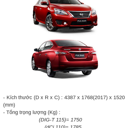
- Kích thước (D x R x C) :
4
387
x
1
768(2017)
x
1520
(mm)
- T
ổng t
rọng lượng
(Kg)
:
(
DIG
-
T 115
)
= 1750
(
dCi 110
)
= 1785