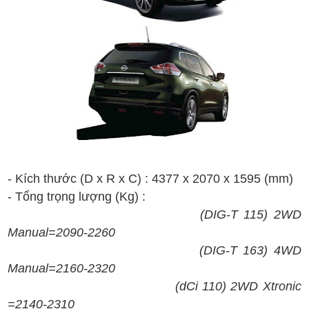
- Kích thước (D x R x C) :
4
377
x
2070
x
1
595
(mm)
- T
ổng t
rọng lượng
(Kg)
:
(
DIG-T 115
)
2WD
Manual=
2090-2260
(
DIG-T 163
) 4
WD
Manual=
2160-2320
(dCi 1
1
0)
2WD X
tronic
=
214
0-2310