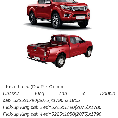
- Kích thước (D x R x C) mm :
Chassis King cab & Double
cab=5225x1790(2075)x1790 & 1805
Pick-up King cab 2wd=5225x1790(2075)x1780
Pick-up King cab 4wd=5225x1850(2075)x1790