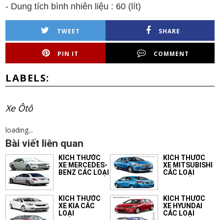
- Dung tích bình nhiên liệu :
6
0
(lít)
TWEET
SHARE
PIN IT
COMMENT
LABELS:
Xe Ôtô
loading...
Bài viết liên quan
KÍCH THƯỚC
KÍCH THƯỚC
XE MERCEDES-
XE MITSUBISHI
BENZ CÁC LOẠI
CÁC LOẠI
KÍCH THƯỚC
KÍCH THƯỚC
XE KIA CÁC
XE HYUNDAI
LOẠI
CÁC LOẠI