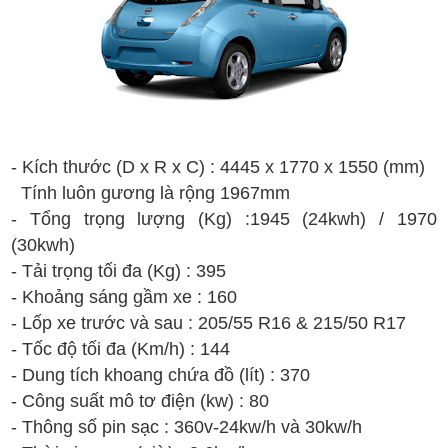
- Kích thước (D x R x C) :
4
445
x
1
770
x
1
550
(mm)
T
í
nh l
u
ôn g
ư
ơng l
à r
ộng
1967
mm
- T
ổng t
rọng lượng
(Kg)
:1945 (24k
wh) / 1970
(30kwh)
- T
ải tr
ọng t
ối
đa
(Kg) :
395
-
Kh
oảng s
áng g
ầm xe : 1
60
- Lốp xe trước và sau :
205
/
5
5
R1
6 & 215/5
0
R
17
- T
ốc
đ
ộ t
ối
đa (Km/h)
:
144
- Dung t
ích
khoang ch
ứa
đ
ồ
(
lít
)
:
3
70
- C
ông
su
ất m
ô
t
ơ
đi
ện
(kw) : 80
-
Th
ông s
ố pin s
ạc : 360v-24kw
/
h v
à 30kw/h