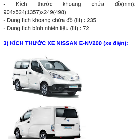
-
K
ích th
ư
ớc
khoang ch
ứa
đ
ồ
(
m
m)
:
904
x
524(1357)
x
249(498)
- Dung t
ích
khoang ch
ứa
đ
ồ
(lít)
:
235
- Dung tích bình nhiên liệu
(lít)
:
72
3
) KÍCH THƯỚC XE
NISSAN
E-NV200
(xe
đi
ện)
: