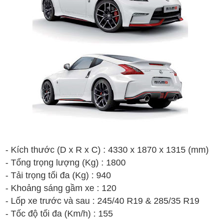
- Kích thước (D x R x C) :
4
330
x
18
70
x
1
315
(mm)
- T
ổng t
rọng lượng
(Kg)
: 1800
- T
ải tr
ọng t
ối
đa
(Kg) : 940
-
Kh
oảng s
áng g
ầm xe : 12
0
- Lốp xe trước và sau :
2
4
5
/
40
R19 & 285/35
R
19
- T
ốc
đ
ộ t
ối
đa (Km/h)
: 155