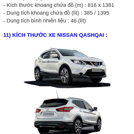
-
K
ích th
ư
ớc
khoang ch
ứa
đ
ồ
(
m
)
:
816
x 1
381
- Dung t
ích
khoang ch
ứa
đ
ồ
(lít)
:
385
/
1395
- Dung tích bình nhiên liệu :
4
6
(lít)
11
) KÍCH THƯỚC XE
NISSAN
Q
ASHQAI
: