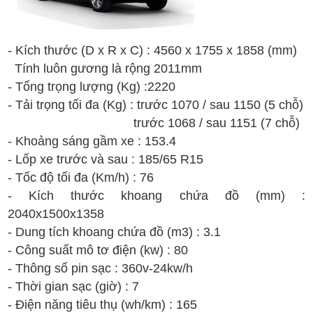
- Kích thước (D x R x C) :
4
560
x
1
755
x
1
858
(mm)
T
í
nh l
u
ôn g
ư
ơng l
à r
ộng
2011mm
- T
ổng t
rọng lượng
(Kg)
:2220
- T
ải tr
ọng t
ối
đa
(Kg) :
tr
ư
ớc
1070 / sau 1150
(5 ch
ỗ)
tr
ư
ớc
10
68
/ sau 115
1
(
7
ch
ỗ)
-
Kh
oảng s
áng g
ầm xe : 1
53.4
- Lốp xe trước và sau :
18
5
/
65
R1
5
- T
ốc
đ
ộ t
ối
đa (Km/h)
:
76
-
K
ích th
ư
ớc
khoang ch
ứa
đ
ồ
(
mm
)
:
2040x1500x1358
- Dung t
ích
khoang ch
ứa
đ
ồ
(
m3
)
:
3.1
- C
ông
su
ất m
ô
t
ơ
đi
ện
(kw) : 80
-
Th
ông s
ố pin s
ạc : 360v-24kw
/
h
- Th
ời gian s
ạc (gi
ờ) : 7
-
Đi
ện n
ăng ti
êu th
ụ (wh/k
m
) : 165