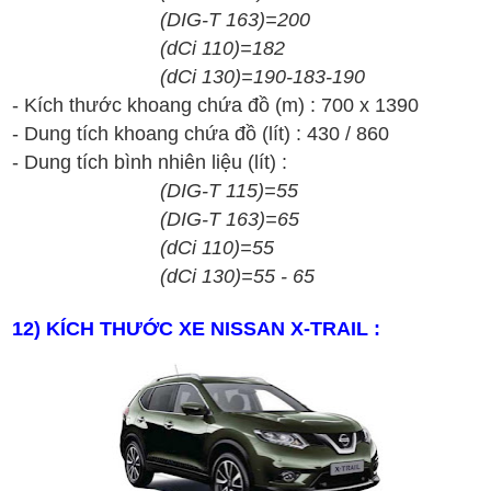
(
DIG-T
163)
=
200
(dCi 1
1
0)
=
182
(
dCi
1
30
)
=
190
-
183
-
190
-
K
ích th
ư
ớc
khoang ch
ứa
đ
ồ
(
m
)
:
700 x 1390
- Dung t
ích
khoang ch
ứa
đ
ồ
(lít)
:
430
/
860
- Dung tích bình nhiên liệu (lít) :
(
DIG-T
1
15
)
=
5
5
(
DIG-T
163)
=
65
(dCi 1
1
0)
=
5
5
(
dCi
1
30
)
=
5
5 - 65
12
) KÍCH THƯỚC XE
NISSAN X-TRAIL
: