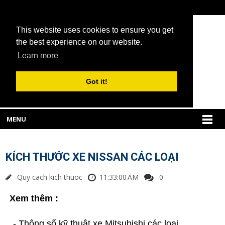
This website uses cookies to ensure you get
the best experience on our website.
Learn more
Got it!
MENU
KÍCH THƯỚC XE NISSAN CÁC LOẠI
Quy cach kich thuoc
11:33:00 AM
0
Xem th
êm :
- Thông số kỹ thuật xe Mitsubishi các loại