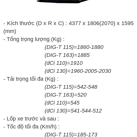
- Kích thước (D x R x C) :
4
377
x
18
06
(20
70)
x
1
595
(mm)
- T
ổng t
rọng lượng
(Kg)
:
(
DIG-T
1
15
)
=
1860
-
1880
(
DIG-T
163)
=
1885
(dCi 1
1
0)
=
1910
(
dCi
1
30
)
=
1960
-
2005-2030
- T
ải tr
ọng t
ối
đa
(Kg) :
(
DIG-T
1
15
)
=
542
-
548
(
DIG-T
163)
=
520
(dCi 1
1
0)
=
545
(
dCi
1
30
)
=
541
-
544
-
512
- Lốp xe trước và sau :
- T
ốc
đ
ộ t
ối
đa (Km/h)
:
(
DIG-T
1
15
)
=
185
-
173