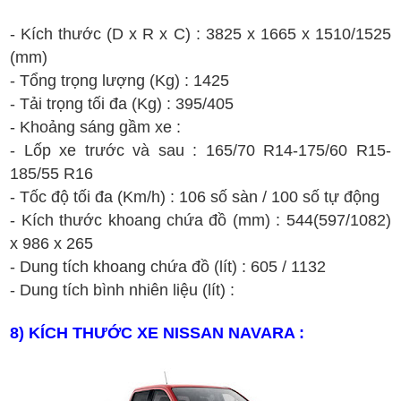
- Kích thước (D x R x C) :
3825
x
1
66
5
x
1
510/1
525
(mm)
- T
ổng t
rọng lượng
(Kg)
:
1425
- T
ải tr
ọng t
ối
đa
(Kg) :
3
95
/
40
5
-
Kh
oảng s
áng g
ầm xe :
- Lốp xe trước và sau :
165
/
7
0
R
14-
175
/
60
R
15-
185/55
R
16
- T
ốc
đ
ộ t
ối
đa (Km/h)
: 1
06
s
ố s
àn / 100 s
ố t
ự
đ
ộng
-
K
ích th
ư
ớc
khoang ch
ứa
đ
ồ
(
mm
)
:
544
(
597
/1082)
x
986 x 265
- Dung t
ích
khoang ch
ứa
đ
ồ
(lít)
:
605 / 1132
- Dung tích bình nhiên liệu
(lít)
:
8
) KÍCH THƯỚC XE
NISSAN
NAVARA
: