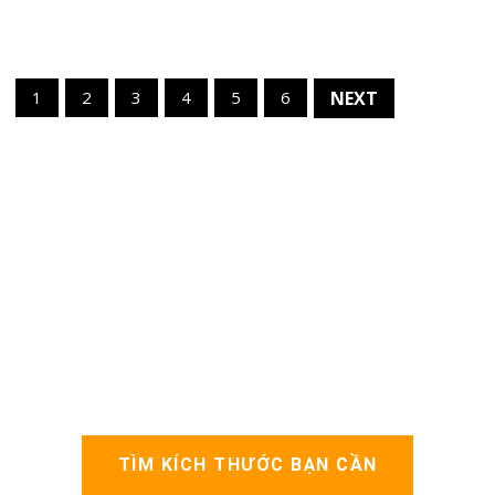
1
2
3
4
5
6
NEXT
TÌM KÍCH THƯỚC BẠN CẦN