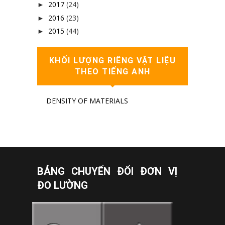
2017
(24)
►
2016
(23)
►
2015
(44)
►
KHỐI LƯỢNG RIÊNG VẬT LIỆU
THEO TIẾNG ANH
DENSITY OF MATERIALS
BẢNG CHUYỂN ĐỔI ĐƠN VỊ
ĐO LƯỜNG