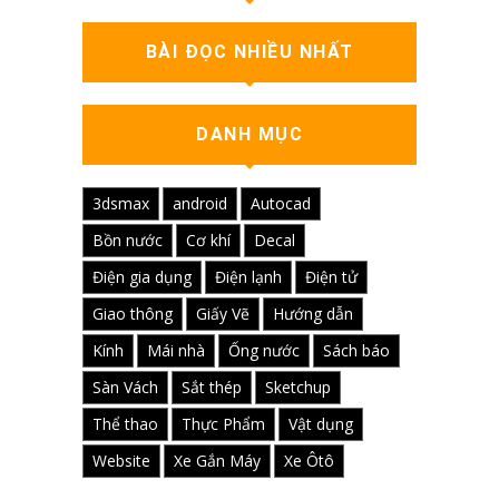
BÀI ĐỌC NHIỀU NHẤT
DANH MỤC
3dsmax
android
Autocad
Bồn nước
Cơ khí
Decal
Điện gia dụng
Điện lạnh
Điện tử
Giao thông
Giấy Vẽ
Hướng dẫn
Kính
Mái nhà
Ống nước
Sách báo
Sàn Vách
Sắt thép
Sketchup
Thể thao
Thực Phẩm
Vật dụng
Website
Xe Gắn Máy
Xe Ôtô