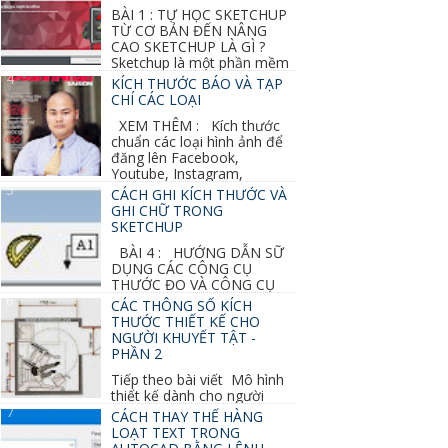
BÀI 1 : TỰ HỌC SKETCHUP
TỪ CƠ BẢN ĐẾN NÂNG
CAO SKETCHUP LÀ GÌ ?
Sketchup là một phần mềm
vẽ 3d của Google, nó khá dễ sữ...
KÍCH THƯỚC BÁO VÀ TẠP
CHÍ CÁC LOẠI
XEM THÊM : Kích thước
chuẩn các loại hình ảnh để
đăng lên Facebook,
Youtube, Instagram,
Linkedin, Pinterest...
CÁCH GHI KÍCH THƯỚC VÀ
GHI CHỮ TRONG
SKETCHUP
BÀI 4 : HƯỚNG DẪN SỮ
DỤNG CÁC CÔNG CỤ
THƯỚC ĐO VÀ CÔNG CỤ
GHI CHỮ 2D, 3D TRONG SKETCHUP Ở bài
CÁC THÔNG SỐ KÍCH
học trước ta đã...
THƯỚC THIẾT KẾ CHO
NGƯỜI KHUYẾT TẬT -
PHẦN 2
Tiếp theo bài viết Mô hình
thiết kế dành cho người
khuyết tật ở phần 1 chúng ta cùng tìm hiểu
CÁCH THAY THẾ HÀNG
thêm các vấn đề và...
LOẠT TEXT TRONG