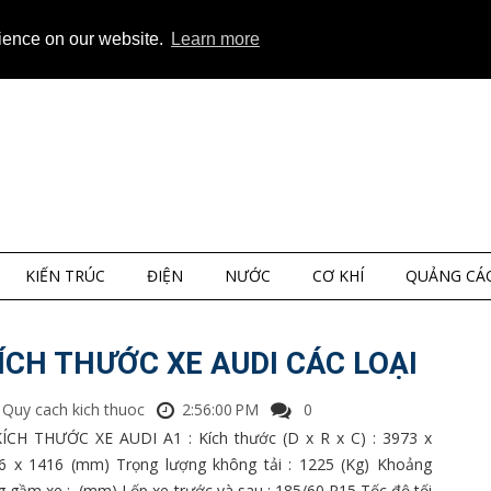
ap
About
Privacy
rience on our website.
Learn more
KIẾN TRÚC
ĐIỆN
NƯỚC
CƠ KHÍ
QUẢNG CÁ
ÍCH THƯỚC XE AUDI CÁC LOẠI
Quy cach kich thuoc
2:56:00 PM
0
KÍCH THƯỚC XE AUDI A1 : Kích thước (D x R x C) : 3973 x
6 x 1416 (mm) Trọng lượng không tải : 1225 (Kg) Khoảng
 gầm xe : (mm) Lốp xe trước và sau : 185/60 R15 Tốc độ tối