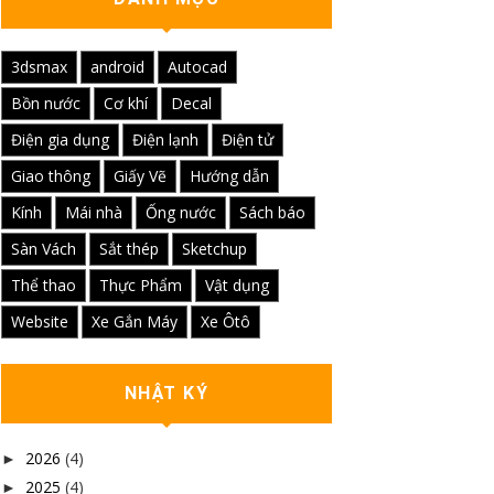
3dsmax
android
Autocad
Bồn nước
Cơ khí
Decal
Điện gia dụng
Điện lạnh
Điện tử
Giao thông
Giấy Vẽ
Hướng dẫn
Kính
Mái nhà
Ống nước
Sách báo
Sàn Vách
Sắt thép
Sketchup
Thể thao
Thực Phẩm
Vật dụng
Website
Xe Gắn Máy
Xe Ôtô
NHẬT KÝ
2026
(4)
►
2025
(4)
►