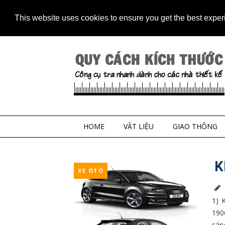
Home
Contact
Sitem
This website uses cookies to ensure you get the best expe
HOME
VẬT LIỆU
GIAO THÔNG
K
XE ÔTÔ
1) 
190
sáng