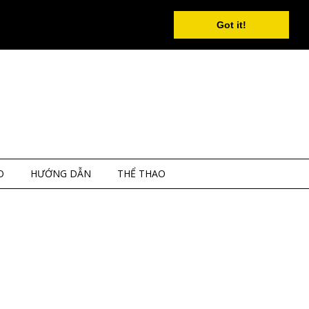
Got it!
O
HƯỚNG DẪN
THỂ THAO