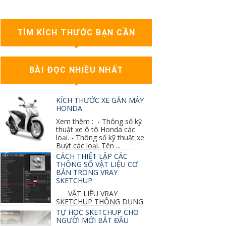
TÌM KÍCH THƯỚC BẠN CẦN
BÀI ĐỌC NHIỀU NHẤT
KÍCH THƯỚC XE GẮN MÁY
HONDA
Xem thêm : - Thông số kỹ
thuật xe ô tô Honda các
loại. - Thông số kỹ thuật xe
Buýt các loại. Tên ...
CÁCH THIẾT LẬP CÁC
THÔNG SỐ VẬT LIỆU CƠ
BẢN TRONG VRAY
SKETCHUP
VẬT LIỆU VRAY
SKETCHUP THÔNG DỤNG
NHẤT 1. VẬT LIỆU VRAY INOX BÓNG: ●
TỰ HỌC SKETCHUP CHO
Diffuse : đen ● Reflection color ...
NGƯỜI MỚI BẮT ĐẦU