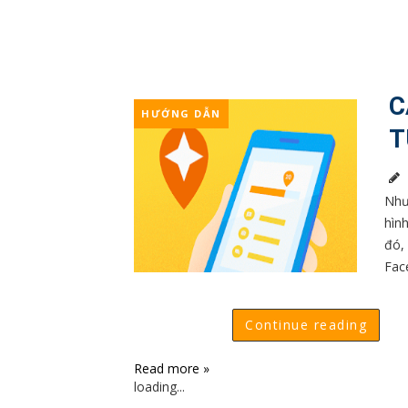
C
HƯỚNG DẪN
T
Như
hìn
đó,
Fac
Continue reading
Read more »
loading...