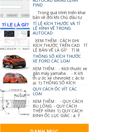
AUTOCAD BẰNG LỆNH
FIND
Trong quá trình triển khai
bản vẽ đôi khi Chủ đầu tư
thay đổi thiết kế hoặc do bản vẽ mình ghi chú
TỈ LỆ KÍCH THƯỚC VÀ TỈ
sai mục nào đó...
LỆ HÌNH VẼ TRONG
AUTOCAD
XEM THÊM : CÁCH GHI
KÍCH THƯỚC TRÊN CAD TỈ
LỆ BẢN VẼ LÀ GÌ? Tỉ lệ
của hình vẽ trong bản vẽ thiết kế kiến trúc...
THÔNG SỐ KÍCH THƯỚC
XE FORD CÁC LOẠI
XEM THÊM : - Kích thước xe
gắn máy yamaha . - K ích
th ư ớc xe chevrolet c ác lo
ại. 1) THÔNG SỐ KÍCH
THƯỚC...
QUY CÁCH ỐC VÍT CÁC
LOẠI
XEM THÊM : - QUY CÁCH
BU LÔNG. - QUY CÁCH
THÉP HÌNH. 1) QUY CÁCH
ĐINH ỐC LỤC GIÁC : a. Ý
nghĩa các ký hiệu...
DANH MỤC