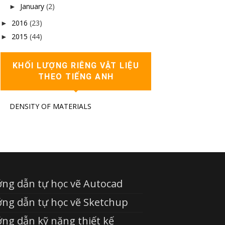
January
(2)
►
2016
(23)
►
2015
(44)
►
KHỐI LƯỢNG RIÊNG VẬT LIỆU
THEO TIẾNG ANH
DENSITY OF MATERIALS
ng dẫn tự học vẽ Autocad
ng dẫn tự học vẽ Sketchup
ng dẫn kỹ năng thiết kế