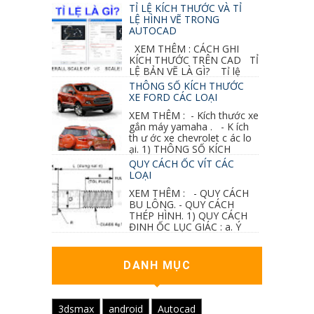
thay đổi thiết kế hoặc do bản vẽ mình ghi chú
TỈ LỆ KÍCH THƯỚC VÀ TỈ
sai mục nào đó...
LỆ HÌNH VẼ TRONG
AUTOCAD
XEM THÊM : CÁCH GHI
KÍCH THƯỚC TRÊN CAD TỈ
LỆ BẢN VẼ LÀ GÌ? Tỉ lệ
của hình vẽ trong bản vẽ thiết kế kiến trúc...
THÔNG SỐ KÍCH THƯỚC
XE FORD CÁC LOẠI
XEM THÊM : - Kích thước xe
gắn máy yamaha . - K ích
th ư ớc xe chevrolet c ác lo
ại. 1) THÔNG SỐ KÍCH
THƯỚC...
QUY CÁCH ỐC VÍT CÁC
LOẠI
XEM THÊM : - QUY CÁCH
BU LÔNG. - QUY CÁCH
THÉP HÌNH. 1) QUY CÁCH
ĐINH ỐC LỤC GIÁC : a. Ý
nghĩa các ký hiệu...
DANH MỤC
3dsmax
android
Autocad