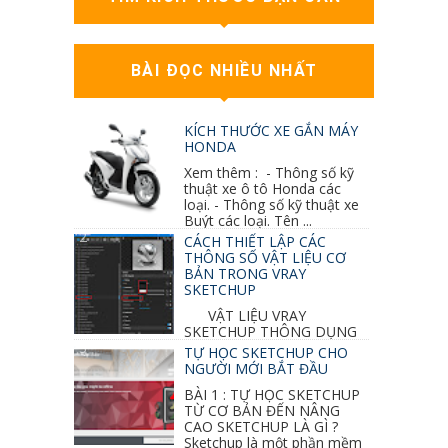
BÀI ĐỌC NHIỀU NHẤT
KÍCH THƯỚC XE GẮN MÁY
HONDA
Xem thêm : - Thông số kỹ
thuật xe ô tô Honda các
loại. - Thông số kỹ thuật xe
Buýt các loại. Tên ...
CÁCH THIẾT LẬP CÁC
THÔNG SỐ VẬT LIỆU CƠ
BẢN TRONG VRAY
SKETCHUP
VẬT LIỆU VRAY
SKETCHUP THÔNG DỤNG
NHẤT 1. VẬT LIỆU VRAY INOX BÓNG: ●
TỰ HỌC SKETCHUP CHO
Diffuse : đen ● Reflection color ...
NGƯỜI MỚI BẮT ĐẦU
BÀI 1 : TỰ HỌC SKETCHUP
TỪ CƠ BẢN ĐẾN NÂNG
CAO SKETCHUP LÀ GÌ ?
Sketchup là một phần mềm