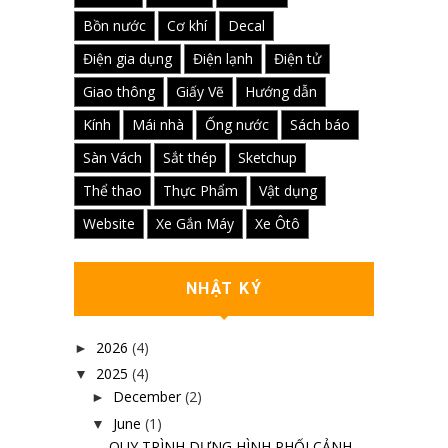
Bồn nước
Cơ khí
Decal
Điện gia dụng
Điện lạnh
Điện tử
Giao thông
Giấy Vẽ
Hướng dẫn
Kính
Mái nhà
Ống nước
Sách báo
Sàn Vách
Sắt thép
Sketchup
Thể thao
Thực Phẩm
Vật dụng
Website
Xe Gắn Máy
Xe Ôtô
NHẬT KÝ
2026
(4)
►
2025
(4)
▼
December
(2)
►
June
(1)
▼
QUY TRÌNH DỰNG HÌNH PHỐI CẢNH