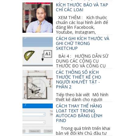
vẽ 3d của Google, nó khá dễ sữ...
KÍCH THƯỚC BÁO VÀ TẠP
CHÍ CÁC LOẠI
XEM THÊM : Kích thước
chuẩn các loại hình ảnh để
đăng lên Facebook,
Youtube, Instagram,
Linkedin, Pinterest...
CÁCH GHI KÍCH THƯỚC VÀ
GHI CHỮ TRONG
SKETCHUP
BÀI 4 : HƯỚNG DẪN SỮ
DỤNG CÁC CÔNG CỤ
THƯỚC ĐO VÀ CÔNG CỤ
GHI CHỮ 2D, 3D TRONG SKETCHUP Ở bài
CÁC THÔNG SỐ KÍCH
học trước ta đã...
THƯỚC THIẾT KẾ CHO
NGƯỜI KHUYẾT TẬT -
PHẦN 2
Tiếp theo bài viết Mô hình
thiết kế dành cho người
khuyết tật ở phần 1 chúng ta cùng tìm hiểu
CÁCH THAY THẾ HÀNG
thêm các vấn đề và...
LOẠT TEXT TRONG
AUTOCAD BẰNG LỆNH
FIND
Trong quá trình triển khai
bản vẽ đôi khi Chủ đầu tư