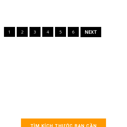
1
2
3
4
5
6
NEXT
TÌM KÍCH THƯỚC BẠN CẦN