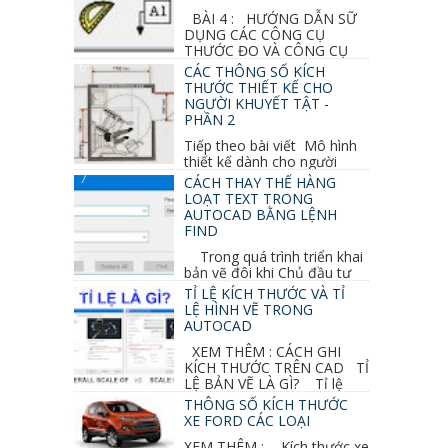
BÀI 4 : HƯỚNG DẪN SỮ
DỤNG CÁC CÔNG CỤ
THƯỚC ĐO VÀ CÔNG CỤ
GHI CHỮ 2D, 3D TRONG SKETCHUP Ở bài
CÁC THÔNG SỐ KÍCH
học trước ta đã...
THƯỚC THIẾT KẾ CHO
NGƯỜI KHUYẾT TẬT -
PHẦN 2
Tiếp theo bài viết Mô hình
thiết kế dành cho người
khuyết tật ở phần 1 chúng ta cùng tìm hiểu
CÁCH THAY THẾ HÀNG
thêm các vấn đề và...
LOẠT TEXT TRONG
AUTOCAD BẰNG LỆNH
FIND
Trong quá trình triển khai
bản vẽ đôi khi Chủ đầu tư
thay đổi thiết kế hoặc do bản vẽ mình ghi chú
TỈ LỆ KÍCH THƯỚC VÀ TỈ
sai mục nào đó...
LỆ HÌNH VẼ TRONG
AUTOCAD
XEM THÊM : CÁCH GHI
KÍCH THƯỚC TRÊN CAD TỈ
LỆ BẢN VẼ LÀ GÌ? Tỉ lệ
của hình vẽ trong bản vẽ thiết kế kiến trúc...
THÔNG SỐ KÍCH THƯỚC
XE FORD CÁC LOẠI
XEM THÊM : - Kích thước xe