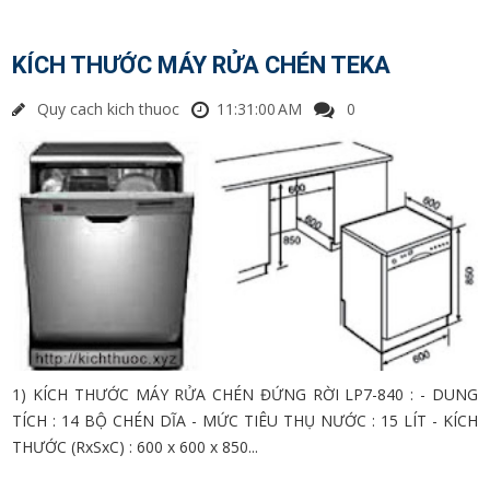
KÍCH THƯỚC MÁY RỬA CHÉN TEKA
Quy cach kich thuoc
11:31:00 AM
0
1) KÍCH THƯỚC MÁY RỬA CHÉN ĐỨNG RỜI LP7-840 : - DUNG
TÍCH : 14 BỘ CHÉN DĨA - MỨC TIÊU THỤ NƯỚC : 15 LÍT - KÍCH
THƯỚC (RxSxC) : 600 x 600 x 850...