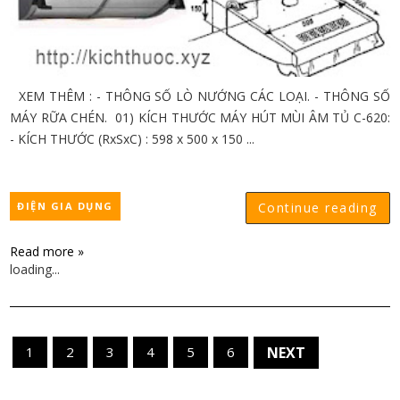
XEM THÊM : - THÔNG SỐ LÒ NƯỚNG CÁC LOẠI. - THÔNG SỐ
MÁY RỮA CHÉN. 01) KÍCH THƯỚC MÁY HÚT MÙI ÂM TỦ C-620:
- KÍCH THƯỚC (RxSxC) : 598 x 500 x 150 ...
ĐIỆN GIA DỤNG
Continue reading
Read more »
loading...
1
2
3
4
5
6
NEXT