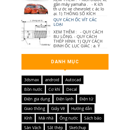
gắn máy yamaha . - K ích
th ư ớc xe chevrolet c ác lo
ại. 1) THÔNG SỐ KÍCH
THƯỚC...
QUY CÁCH ỐC VÍT CÁC
LOẠI
XEM THÊM : - QUY CÁCH
BU LÔNG. - QUY CÁCH
THÉP HÌNH. 1) QUY CÁCH
ĐINH ỐC LỤC GIÁC : a. Ý
nghĩa các ký hiệu...
DANH MỤC
3dsmax
android
Autocad
Bồn nước
Cơ khí
Decal
Điện gia dụng
Điện lạnh
Điện tử
Giao thông
Giấy Vẽ
Hướng dẫn
Kính
Mái nhà
Ống nước
Sách báo
Sàn Vách
Sắt thép
Sketchup