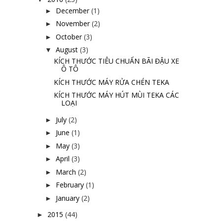
December
(1)
►
November
(2)
►
October
(3)
►
August
(3)
▼
KÍCH THƯỚC TIÊU CHUẨN BÃI ĐẬU XE
Ô TÔ
KÍCH THƯỚC MÁY RỬA CHÉN TEKA
KÍCH THƯỚC MÁY HÚT MÙI TEKA CÁC
LOẠI
July
(2)
►
June
(1)
►
May
(3)
►
April
(3)
►
March
(2)
►
February
(1)
►
January
(2)
►
2015
(44)
►