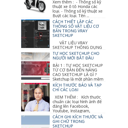
Xem thêm : - Thông số kỹ
thuật xe ô tô Honda các
loại. - Thông số kỹ thuật xe
Buýt các loại. Tên ...
CÁCH THIẾT LẬP CÁC
THÔNG SỐ VẬT LIỆU CƠ
BẢN TRONG VRAY
SKETCHUP
VẬT LIỆU VRAY
SKETCHUP THÔNG DỤNG
NHẤT 1. VẬT LIỆU VRAY INOX BÓNG: ●
TỰ HỌC SKETCHUP CHO
Diffuse : đen ● Reflection color ...
NGƯỜI MỚI BẮT ĐẦU
BÀI 1 : TỰ HỌC SKETCHUP
TỪ CƠ BẢN ĐẾN NÂNG
CAO SKETCHUP LÀ GÌ ?
Sketchup là một phần mềm
vẽ 3d của Google, nó khá dễ sữ...
KÍCH THƯỚC BÁO VÀ TẠP
CHÍ CÁC LOẠI
XEM THÊM : Kích thước
chuẩn các loại hình ảnh để
đăng lên Facebook,
Youtube, Instagram,
Linkedin, Pinterest...
CÁCH GHI KÍCH THƯỚC VÀ
GHI CHỮ TRONG
SKETCHUP