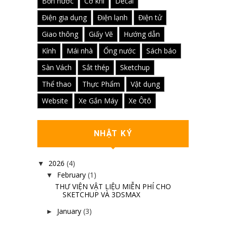
Bồn nước
Cơ khí
Decal
Điện gia dụng
Điện lạnh
Điện tử
Giao thông
Giấy Vẽ
Hướng dẫn
Kính
Mái nhà
Ống nước
Sách báo
Sàn Vách
Sắt thép
Sketchup
Thể thao
Thực Phẩm
Vật dụng
Website
Xe Gắn Máy
Xe Ôtô
NHẬT KÝ
2026
(4)
▼
February
(1)
▼
THƯ VIỆN VẬT LIỆU MIỄN PHÍ CHO
SKETCHUP VÀ 3DSMAX
January
(3)
►