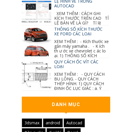
LỆ HÌNH VẼ TRONG
AUTOCAD
XEM THÊM : CÁCH GHI
KÍCH THƯỚC TRÊN CAD TỈ
LỆ BẢN VẼ LÀ GÌ? Tỉ lệ
của hình vẽ trong bản vẽ thiết kế kiến trúc...
THÔNG SỐ KÍCH THƯỚC
XE FORD CÁC LOẠI
XEM THÊM : - Kích thước xe
gắn máy yamaha . - K ích
th ư ớc xe chevrolet c ác lo
ại. 1) THÔNG SỐ KÍCH
THƯỚC...
QUY CÁCH ỐC VÍT CÁC
LOẠI
XEM THÊM : - QUY CÁCH
BU LÔNG. - QUY CÁCH
THÉP HÌNH. 1) QUY CÁCH
ĐINH ỐC LỤC GIÁC : a. Ý
nghĩa các ký hiệu...
DANH MỤC
3dsmax
android
Autocad