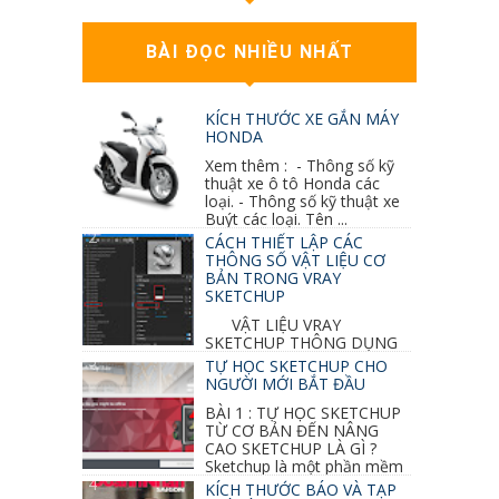
BÀI ĐỌC NHIỀU NHẤT
KÍCH THƯỚC XE GẮN MÁY
HONDA
Xem thêm : - Thông số kỹ
thuật xe ô tô Honda các
loại. - Thông số kỹ thuật xe
Buýt các loại. Tên ...
CÁCH THIẾT LẬP CÁC
THÔNG SỐ VẬT LIỆU CƠ
BẢN TRONG VRAY
SKETCHUP
VẬT LIỆU VRAY
SKETCHUP THÔNG DỤNG
NHẤT 1. VẬT LIỆU VRAY INOX BÓNG: ●
TỰ HỌC SKETCHUP CHO
Diffuse : đen ● Reflection color ...
NGƯỜI MỚI BẮT ĐẦU
BÀI 1 : TỰ HỌC SKETCHUP
TỪ CƠ BẢN ĐẾN NÂNG
CAO SKETCHUP LÀ GÌ ?
Sketchup là một phần mềm
vẽ 3d của Google, nó khá dễ sữ...
KÍCH THƯỚC BÁO VÀ TẠP