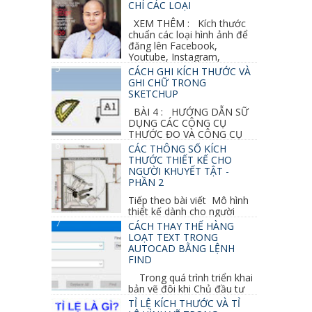
CHÍ CÁC LOẠI
XEM THÊM : Kích thước
chuẩn các loại hình ảnh để
đăng lên Facebook,
Youtube, Instagram,
Linkedin, Pinterest...
CÁCH GHI KÍCH THƯỚC VÀ
GHI CHỮ TRONG
SKETCHUP
BÀI 4 : HƯỚNG DẪN SỮ
DỤNG CÁC CÔNG CỤ
THƯỚC ĐO VÀ CÔNG CỤ
GHI CHỮ 2D, 3D TRONG SKETCHUP Ở bài
CÁC THÔNG SỐ KÍCH
học trước ta đã...
THƯỚC THIẾT KẾ CHO
NGƯỜI KHUYẾT TẬT -
PHẦN 2
Tiếp theo bài viết Mô hình
thiết kế dành cho người
khuyết tật ở phần 1 chúng ta cùng tìm hiểu
CÁCH THAY THẾ HÀNG
thêm các vấn đề và...
LOẠT TEXT TRONG
AUTOCAD BẰNG LỆNH
FIND
Trong quá trình triển khai
bản vẽ đôi khi Chủ đầu tư
thay đổi thiết kế hoặc do bản vẽ mình ghi chú
TỈ LỆ KÍCH THƯỚC VÀ TỈ
sai mục nào đó...