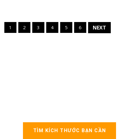
1
2
3
4
5
6
NEXT
TÌM KÍCH THƯỚC BẠN CẦN