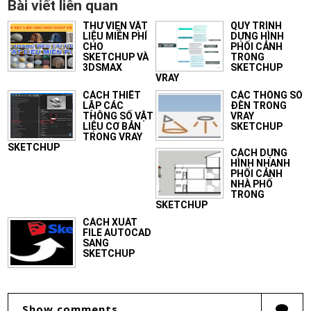
Bài viết liên quan
THƯ VIỆN VẬT
QUY TRÌNH
LIỆU MIỄN PHÍ
DỰNG HÌNH
CHO
PHỐI CẢNH
SKETCHUP VÀ
TRONG
3DSMAX
SKETCHUP
VRAY
CÁCH THIẾT
CÁC THÔNG SỐ
LẬP CÁC
ĐÈN TRONG
THÔNG SỐ VẬT
VRAY
LIỆU CƠ BẢN
SKETCHUP
TRONG VRAY
SKETCHUP
CÁCH DỰNG
HÌNH NHANH
PHỐI CẢNH
NHÀ PHỐ
TRONG
SKETCHUP
CÁCH XUẤT
FILE AUTOCAD
SANG
SKETCHUP
Show comments