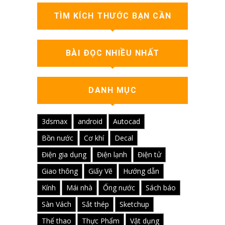
TÌM KÍCH THƯỚC BẠN CẦN
BÀI ĐỌC NHIỀU NHẤT
DANH MỤC
3dsmax
android
Autocad
Bồn nước
Cơ khí
Decal
Điện gia dụng
Điện lạnh
Điện tử
Giao thông
Giấy Vẽ
Hướng dẫn
Kính
Mái nhà
Ống nước
Sách báo
Sàn Vách
Sắt thép
Sketchup
Thể thao
Thực Phẩm
Vật dụng