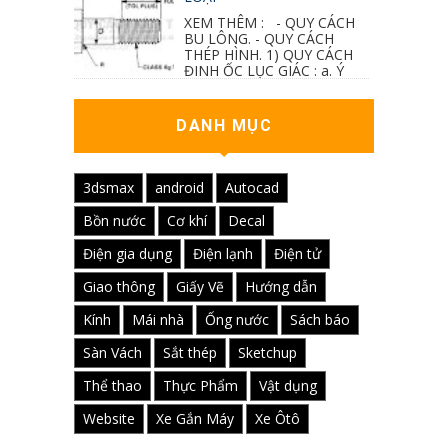
XEM THÊM : - QUY CÁCH
BU LÔNG. - QUY CÁCH
THÉP HÌNH. 1) QUY CÁCH
ĐINH ỐC LỤC GIÁC : a. Ý
nghĩa các ký hiệu...
DANH MỤC
3dsmax
android
Autocad
Bồn nước
Cơ khí
Decal
Điện gia dụng
Điện lạnh
Điện tử
Giao thông
Giấy Vẽ
Hướng dẫn
Kính
Mái nhà
Ống nước
Sách báo
Sàn Vách
Sắt thép
Sketchup
Thể thao
Thực Phẩm
Vật dụng
Website
Xe Gắn Máy
Xe Ôtô