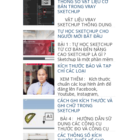
THÔNG SỐ VẬT LIỆU CƠ
BẢN TRONG VRAY
SKETCHUP
VẬT LIỆU VRAY
SKETCHUP THÔNG DỤNG
NHẤT 1. VẬT LIỆU VRAY INOX BÓNG: ●
TỰ HỌC SKETCHUP CHO
Diffuse : đen ● Reflection color ...
NGƯỜI MỚI BẮT ĐẦU
BÀI 1 : TỰ HỌC SKETCHUP
TỪ CƠ BẢN ĐẾN NÂNG
CAO SKETCHUP LÀ GÌ ?
Sketchup là một phần mềm
vẽ 3d của Google, nó khá dễ sữ...
KÍCH THƯỚC BÁO VÀ TẠP
CHÍ CÁC LOẠI
XEM THÊM : Kích thước
chuẩn các loại hình ảnh để
đăng lên Facebook,
Youtube, Instagram,
Linkedin, Pinterest...
CÁCH GHI KÍCH THƯỚC VÀ
GHI CHỮ TRONG
SKETCHUP
BÀI 4 : HƯỚNG DẪN SỮ
DỤNG CÁC CÔNG CỤ
THƯỚC ĐO VÀ CÔNG CỤ
GHI CHỮ 2D, 3D TRONG SKETCHUP Ở bài
CÁC THÔNG SỐ KÍCH
học trước ta đã...