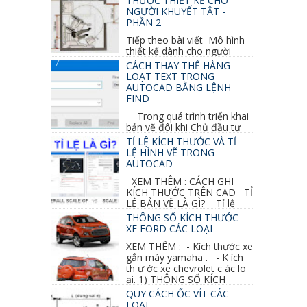
THƯỚC THIẾT KẾ CHO
NGƯỜI KHUYẾT TẬT -
PHẦN 2
Tiếp theo bài viết Mô hình
thiết kế dành cho người
khuyết tật ở phần 1 chúng ta cùng tìm hiểu
CÁCH THAY THẾ HÀNG
thêm các vấn đề và...
LOẠT TEXT TRONG
AUTOCAD BẰNG LỆNH
FIND
Trong quá trình triển khai
bản vẽ đôi khi Chủ đầu tư
thay đổi thiết kế hoặc do bản vẽ mình ghi chú
TỈ LỆ KÍCH THƯỚC VÀ TỈ
sai mục nào đó...
LỆ HÌNH VẼ TRONG
AUTOCAD
XEM THÊM : CÁCH GHI
KÍCH THƯỚC TRÊN CAD TỈ
LỆ BẢN VẼ LÀ GÌ? Tỉ lệ
của hình vẽ trong bản vẽ thiết kế kiến trúc...
THÔNG SỐ KÍCH THƯỚC
XE FORD CÁC LOẠI
XEM THÊM : - Kích thước xe
gắn máy yamaha . - K ích
th ư ớc xe chevrolet c ác lo
ại. 1) THÔNG SỐ KÍCH
THƯỚC...
QUY CÁCH ỐC VÍT CÁC
LOẠI