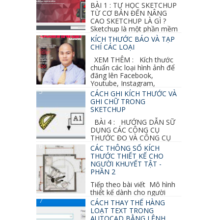
BÀI 1 : TỰ HỌC SKETCHUP
TỪ CƠ BẢN ĐẾN NÂNG
CAO SKETCHUP LÀ GÌ ?
Sketchup là một phần mềm
vẽ 3d của Google, nó khá dễ sữ...
KÍCH THƯỚC BÁO VÀ TẠP
CHÍ CÁC LOẠI
XEM THÊM : Kích thước
chuẩn các loại hình ảnh để
đăng lên Facebook,
Youtube, Instagram,
Linkedin, Pinterest...
CÁCH GHI KÍCH THƯỚC VÀ
GHI CHỮ TRONG
SKETCHUP
BÀI 4 : HƯỚNG DẪN SỮ
DỤNG CÁC CÔNG CỤ
THƯỚC ĐO VÀ CÔNG CỤ
GHI CHỮ 2D, 3D TRONG SKETCHUP Ở bài
CÁC THÔNG SỐ KÍCH
học trước ta đã...
THƯỚC THIẾT KẾ CHO
NGƯỜI KHUYẾT TẬT -
PHẦN 2
Tiếp theo bài viết Mô hình
thiết kế dành cho người
khuyết tật ở phần 1 chúng ta cùng tìm hiểu
CÁCH THAY THẾ HÀNG
thêm các vấn đề và...
LOẠT TEXT TRONG
AUTOCAD BẰNG LỆNH