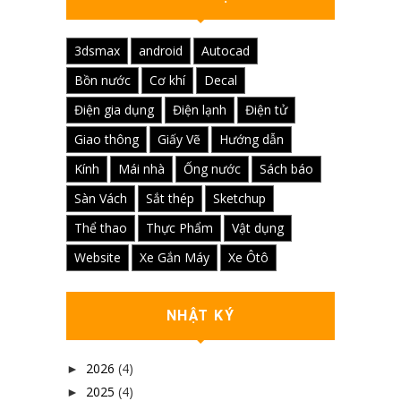
3dsmax
android
Autocad
Bồn nước
Cơ khí
Decal
Điện gia dụng
Điện lạnh
Điện tử
Giao thông
Giấy Vẽ
Hướng dẫn
Kính
Mái nhà
Ống nước
Sách báo
Sàn Vách
Sắt thép
Sketchup
Thể thao
Thực Phẩm
Vật dụng
Website
Xe Gắn Máy
Xe Ôtô
NHẬT KÝ
2026
(4)
►
2025
(4)
►