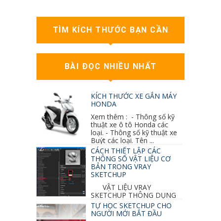
TÌM KÍCH THƯỚC BẠN CẦN
BÀI ĐỌC NHIỀU NHẤT
KÍCH THƯỚC XE GẮN MÁY
HONDA
Xem thêm : - Thông số kỹ
thuật xe ô tô Honda các
loại. - Thông số kỹ thuật xe
Buýt các loại. Tên ...
CÁCH THIẾT LẬP CÁC
THÔNG SỐ VẬT LIỆU CƠ
BẢN TRONG VRAY
SKETCHUP
VẬT LIỆU VRAY
SKETCHUP THÔNG DỤNG
NHẤT 1. VẬT LIỆU VRAY INOX BÓNG: ●
TỰ HỌC SKETCHUP CHO
Diffuse : đen ● Reflection color ...
NGƯỜI MỚI BẮT ĐẦU