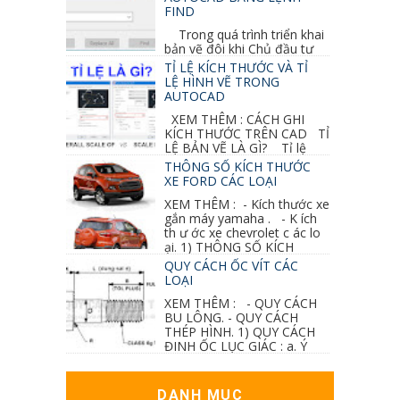
FIND
Trong quá trình triển khai
bản vẽ đôi khi Chủ đầu tư
thay đổi thiết kế hoặc do bản vẽ mình ghi chú
TỈ LỆ KÍCH THƯỚC VÀ TỈ
sai mục nào đó...
LỆ HÌNH VẼ TRONG
AUTOCAD
XEM THÊM : CÁCH GHI
KÍCH THƯỚC TRÊN CAD TỈ
LỆ BẢN VẼ LÀ GÌ? Tỉ lệ
của hình vẽ trong bản vẽ thiết kế kiến trúc...
THÔNG SỐ KÍCH THƯỚC
XE FORD CÁC LOẠI
XEM THÊM : - Kích thước xe
gắn máy yamaha . - K ích
th ư ớc xe chevrolet c ác lo
ại. 1) THÔNG SỐ KÍCH
THƯỚC...
QUY CÁCH ỐC VÍT CÁC
LOẠI
XEM THÊM : - QUY CÁCH
BU LÔNG. - QUY CÁCH
THÉP HÌNH. 1) QUY CÁCH
ĐINH ỐC LỤC GIÁC : a. Ý
nghĩa các ký hiệu...
DANH MỤC