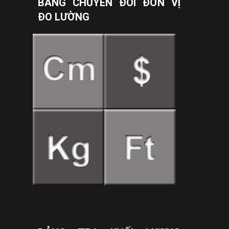
BẢNG CHUYỂN ĐỔI ĐƠN VỊ
ĐO LƯỜNG