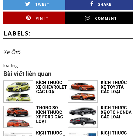
TWEET
SHARE
PIN IT
COMMENT
LABELS:
Xe Ôtô
loading...
Bài viết liên quan
KÍCH THƯỚC
KÍCH THƯỚC
XE CHEVROLET
XE TOYOTA
CÁC LOẠI
CÁC LOẠI
THÔNG SỐ
KÍCH THƯỚC
KÍCH THƯỚC
XE ÔTÔ HONDA
XE FORD CÁC
CÁC LOẠI
LOẠI
KÍCH THƯỚC
KÍCH THƯỚC