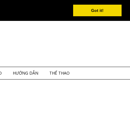
Got it!
O
HƯỚNG DẪN
THỂ THAO