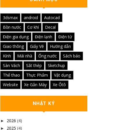
3dsmax
android
Autocad
Bồn nước
Cơ khí
Decal
Điện gia dụng
Điện lạnh
Điện tử
Giao thông
Giấy Vẽ
Hướng dẫn
Kính
Mái nhà
Ống nước
Sách báo
Sàn Vách
Sắt thép
Sketchup
Thể thao
Thực Phẩm
Vật dụng
Website
Xe Gắn Máy
Xe Ôtô
NHẬT KÝ
2026
(4)
►
2025
(4)
►