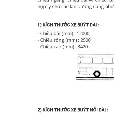
hợp lý cho các làn đường cũng như
1) K
Í
CH TH
Ư
Ớ
C XE BU
ÝT D
ÀI :
- Chiều dài (mm) : 12000
- Chiều rộng (mm) : 2500
- Chiều cao (mm) : 3420
2
) K
Í
CH TH
Ư
Ớ
C XE BU
ÝT
N
ỐI D
ÀI :