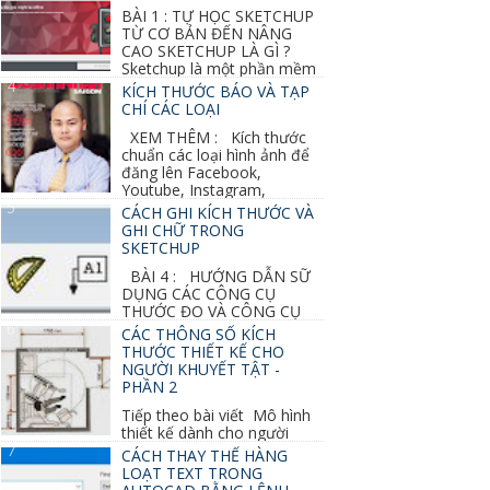
BÀI 1 : TỰ HỌC SKETCHUP
TỪ CƠ BẢN ĐẾN NÂNG
CAO SKETCHUP LÀ GÌ ?
Sketchup là một phần mềm
vẽ 3d của Google, nó khá dễ sữ...
KÍCH THƯỚC BÁO VÀ TẠP
CHÍ CÁC LOẠI
XEM THÊM : Kích thước
chuẩn các loại hình ảnh để
đăng lên Facebook,
Youtube, Instagram,
Linkedin, Pinterest...
CÁCH GHI KÍCH THƯỚC VÀ
GHI CHỮ TRONG
SKETCHUP
BÀI 4 : HƯỚNG DẪN SỮ
DỤNG CÁC CÔNG CỤ
THƯỚC ĐO VÀ CÔNG CỤ
GHI CHỮ 2D, 3D TRONG SKETCHUP Ở bài
CÁC THÔNG SỐ KÍCH
học trước ta đã...
THƯỚC THIẾT KẾ CHO
NGƯỜI KHUYẾT TẬT -
PHẦN 2
Tiếp theo bài viết Mô hình
thiết kế dành cho người
khuyết tật ở phần 1 chúng ta cùng tìm hiểu
CÁCH THAY THẾ HÀNG
thêm các vấn đề và...
LOẠT TEXT TRONG