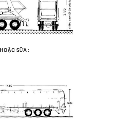
 HO
ẶC S
ỮA
: