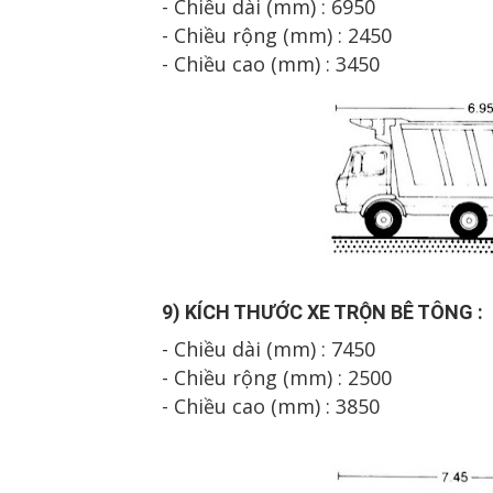
- Chiều dài (mm) :
695
0
- Chiều rộng (mm) : 2
45
0
- Chiều cao (mm) : 34
5
0
9
) K
Í
CH TH
Ư
Ớ
C XE
TR
ỘN B
Ê T
ÔNG
:
- Chiều dài (mm) : 7450
- Chiều rộng (mm) : 2500
- Chiều cao (mm) : 3
85
0