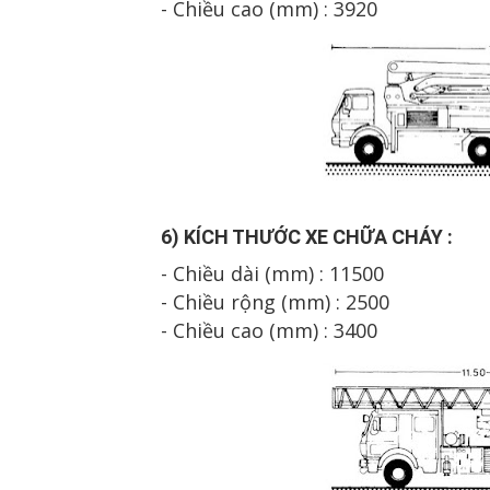
- Chiều cao (mm) : 3
9
20
6
) K
Í
CH TH
Ư
Ớ
C XE
CH
ỮA CH
ÁY
:
- Chiều dài (mm) : 1
150
0
- Chiều rộng (mm) : 2500
- Chiều cao (mm) : 34
0
0