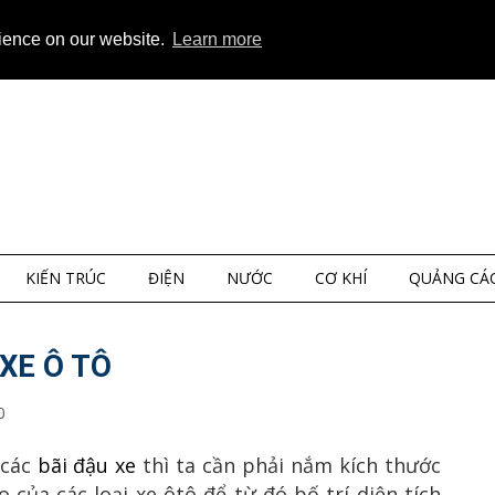
ap
About
Privacy
rience on our website.
Learn more
KIẾN TRÚC
ĐIỆN
NƯỚC
CƠ KHÍ
QUẢNG CÁ
XE Ô TÔ
0
 các
bãi đậu xe
thì ta cần phải nắm kích thước
o của các loại xe ôtô để từ đó bố trí diện tích