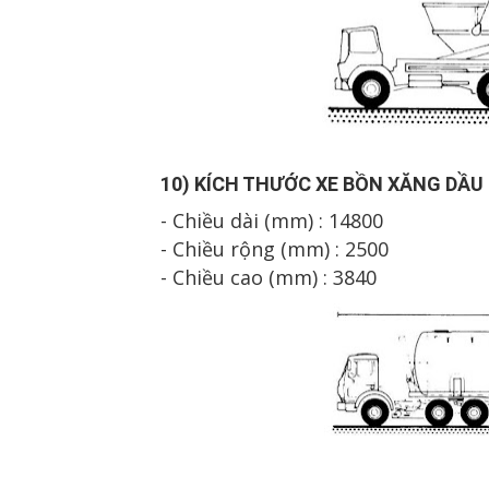
10) K
Í
CH TH
Ư
Ớ
C XE B
ỒN X
ĂNG D
ẦU
- Chiều dài (mm) : 1
480
0
- Chiều rộng (mm) : 2500
- Chiều cao (mm) : 3
84
0