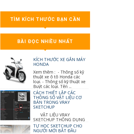
TÌM KÍCH THƯỚC BẠN CẦN
BÀI ĐỌC NHIỀU NHẤT
KÍCH THƯỚC XE GẮN MÁY
HONDA
Xem thêm : - Thông số kỹ
thuật xe ô tô Honda các
loại. - Thông số kỹ thuật xe
Buýt các loại. Tên ...
CÁCH THIẾT LẬP CÁC
THÔNG SỐ VẬT LIỆU CƠ
BẢN TRONG VRAY
SKETCHUP
VẬT LIỆU VRAY
SKETCHUP THÔNG DỤNG
NHẤT 1. VẬT LIỆU VRAY INOX BÓNG: ●
TỰ HỌC SKETCHUP CHO
Diffuse : đen ● Reflection color ...
NGƯỜI MỚI BẮT ĐẦU