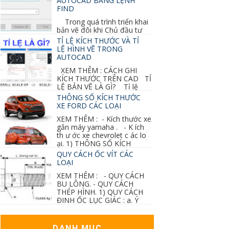
AUTOCAD BẰNG LỆNH
FIND
Trong quá trình triển khai
bản vẽ đôi khi Chủ đầu tư
thay đổi thiết kế hoặc do bản vẽ mình ghi chú
TỈ LỆ KÍCH THƯỚC VÀ TỈ
sai mục nào đó...
LỆ HÌNH VẼ TRONG
AUTOCAD
XEM THÊM : CÁCH GHI
KÍCH THƯỚC TRÊN CAD TỈ
LỆ BẢN VẼ LÀ GÌ? Tỉ lệ
của hình vẽ trong bản vẽ thiết kế kiến trúc...
THÔNG SỐ KÍCH THƯỚC
XE FORD CÁC LOẠI
XEM THÊM : - Kích thước xe
gắn máy yamaha . - K ích
th ư ớc xe chevrolet c ác lo
ại. 1) THÔNG SỐ KÍCH
THƯỚC...
QUY CÁCH ỐC VÍT CÁC
LOẠI
XEM THÊM : - QUY CÁCH
BU LÔNG. - QUY CÁCH
THÉP HÌNH. 1) QUY CÁCH
ĐINH ỐC LỤC GIÁC : a. Ý
nghĩa các ký hiệu...
DANH MỤC