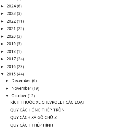
2024
(6)
►
2023
(3)
►
2022
(11)
►
2021
(22)
►
2020
(3)
►
2019
(3)
►
2018
(1)
►
2017
(24)
►
2016
(23)
►
2015
(44)
▼
December
(6)
►
November
(19)
►
October
(12)
▼
KÍCH THƯỚC XE CHEVROLET CÁC LOẠI
QUY CÁCH ỐNG THÉP TRÒN
QUY CÁCH XÀ GỒ CHỮ Z
QUY CÁCH THÉP HÌNH