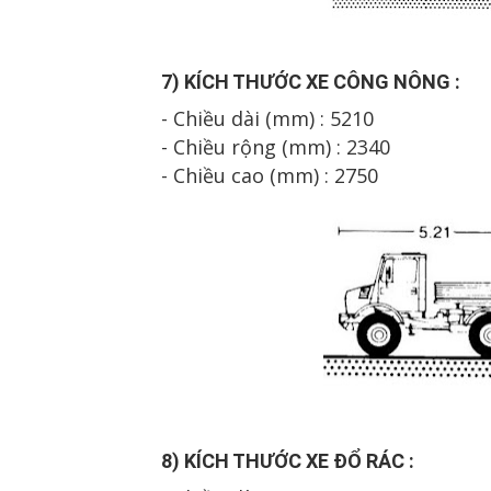
7
) K
Í
CH TH
Ư
Ớ
C XE
C
ÔNG N
ÔNG
:
- Chiều dài (mm) : 5210
- Chiều rộng (mm) : 2
34
0
- Chiều cao (mm) :
275
0
8
) K
Í
CH TH
Ư
Ớ
C XE
Đ
Ổ R
ÁC
: