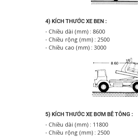
4
) K
Í
CH TH
Ư
Ớ
C XE B
EN
:
- Chiều dài (mm) :
860
0
- Chiều rộng (mm) : 2500
- Chiều cao (mm) : 3
00
0
5
) K
Í
CH TH
Ư
Ớ
C XE
B
ƠM B
Ê T
ÔNG
:
- Chiều dài (mm) : 1
180
0
- Chiều rộng (mm) : 2500