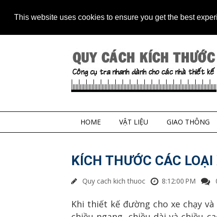
Home
Contact
Sitem
This website uses cookies to ensure you get the best expe
HOME
VẬT LIỆU
GIAO THÔNG
KÍCH THƯỚC CÁC LOẠI 
Quy cach kich thuoc
8:12:00 PM
Khi thiết kế đường cho xe chạy và
chiều ngang, chiều dài và chiều ca