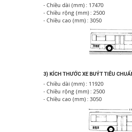
- Chiều dài (mm) : 1
747
0
- Chiều rộng (mm) : 2500
- Chiều cao (mm) : 3
05
0
3
) K
Í
CH TH
Ư
Ớ
C XE BU
ÝT
TI
ÊU CHU
Ẩ
- Chiều dài (mm) : 1
192
0
- Chiều rộng (mm) : 2500
- Chiều cao (mm) : 3
05
0