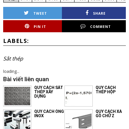
TWEET
SHARE
PIN IT
COMMENT
LABELS:
Sắt thép
loading...
Bài viết liên quan
QUY CÁCH SẮT
QUY CÁCH
THÉP XÂY
THÉP HỘP
DỰNG
QUY CÁCH ỐNG
QUY CÁCH XÀ
INOX
GỒ CHỮ Z