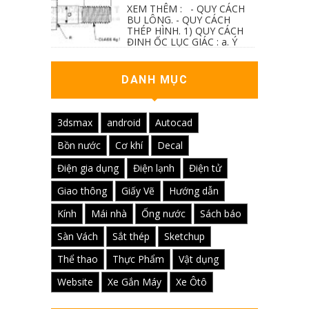
XEM THÊM : - QUY CÁCH
BU LÔNG. - QUY CÁCH
THÉP HÌNH. 1) QUY CÁCH
ĐINH ỐC LỤC GIÁC : a. Ý
nghĩa các ký hiệu...
DANH MỤC
3dsmax
android
Autocad
Bồn nước
Cơ khí
Decal
Điện gia dụng
Điện lạnh
Điện tử
Giao thông
Giấy Vẽ
Hướng dẫn
Kính
Mái nhà
Ống nước
Sách báo
Sàn Vách
Sắt thép
Sketchup
Thể thao
Thực Phẩm
Vật dụng
Website
Xe Gắn Máy
Xe Ôtô