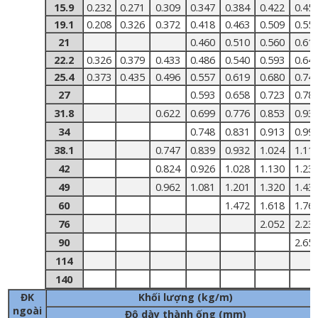
15.9
0.232
0.271
0.309
0.347
0.384
0.422
0.45
19.1
0.208
0.326
0.372
0.418
0.463
0.509
0.55
21
0.460
0.510
0.560
0.61
22.2
0.326
0.379
0.433
0.486
0.540
0.593
0.64
25.4
0.373
0.435
0.496
0.557
0.619
0.680
0.74
27
0.593
0.658
0.723
0.78
31.8
0.622
0.699
0.776
0.853
0.93
34
0.748
0.831
0.913
0.99
38.1
0.747
0.839
0.932
1.024
1.11
42
0.824
0.926
1.028
1.130
1.23
49
0.962
1.081
1.201
1.320
1.43
60
1.472
1.618
1.76
76
2.052
2.23
90
2.65
114
140
ĐK
Khối lượng (kg/m)
ngoài
Độ dày thành ống (mm)