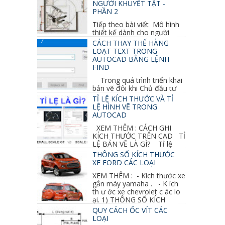
NGƯỜI KHUYẾT TẬT -
PHẦN 2
Tiếp theo bài viết Mô hình
thiết kế dành cho người
khuyết tật ở phần 1 chúng ta cùng tìm hiểu
CÁCH THAY THẾ HÀNG
thêm các vấn đề và...
LOẠT TEXT TRONG
AUTOCAD BẰNG LỆNH
FIND
Trong quá trình triển khai
bản vẽ đôi khi Chủ đầu tư
thay đổi thiết kế hoặc do bản vẽ mình ghi chú
TỈ LỆ KÍCH THƯỚC VÀ TỈ
sai mục nào đó...
LỆ HÌNH VẼ TRONG
AUTOCAD
XEM THÊM : CÁCH GHI
KÍCH THƯỚC TRÊN CAD TỈ
LỆ BẢN VẼ LÀ GÌ? Tỉ lệ
của hình vẽ trong bản vẽ thiết kế kiến trúc...
THÔNG SỐ KÍCH THƯỚC
XE FORD CÁC LOẠI
XEM THÊM : - Kích thước xe
gắn máy yamaha . - K ích
th ư ớc xe chevrolet c ác lo
ại. 1) THÔNG SỐ KÍCH
THƯỚC...
QUY CÁCH ỐC VÍT CÁC
LOẠI