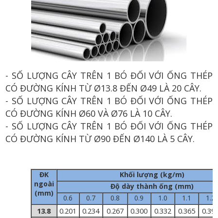
- SỐ LƯỢNG CÂY TRÊN 1 BÓ ĐỐI VỚI ỐNG THÉP
CÓ ĐƯỜNG KÍNH TỪ Ø13.8 ĐẾN Ø49 LÀ 20 CÂY.
- SỐ LƯỢNG CÂY TRÊN 1 BÓ ĐỐI VỚI ỐNG THÉP
CÓ ĐƯỜNG KÍNH Ø60 VÀ Ø76 LÀ 10 CÂY.
- SỐ LƯỢNG CÂY TRÊN 1 BÓ ĐỐI VỚI ỐNG THÉP
CÓ ĐƯỜNG KÍNH TỪ Ø90 ĐẾN Ø140 LÀ 5 CÂY.
ĐK
Khối lượng (kg/m)
ngoài
Độ dày thành ống (mm)
(mm)
0.6
0.7
0.8
0.9
1.0
1.1
1.2
13.8
0.201
0.234
0.267
0.300
0.332
0.365
0.39