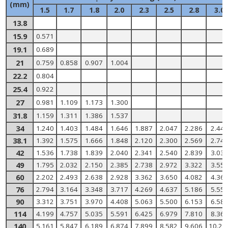
(mm)
1.5
1.7
1.8
2.0
2.3
2.5
2.8
3.0
13.8
15.9
0.571
19.1
0.689
21
0.759
0.858
0.907
1.004
22.2
0.804
25.4
0.922
27
0.981
1.109
1.173
1.300
31.8
1.159
1.311
1.386
1.537
34
1.240
1.403
1.484
1.646
1.887
2.047
2.286
2.44
38.1
1.392
1.575
1.666
1.848
2.120
2.300
2.569
2.74
42
1.536
1.738
1.839
2.040
2.341
2.540
2.839
3.03
49
1.795
2.032
2.150
2.385
2.738
2.972
3.322
3.55
60
2.202
2.493
2.638
2.928
3.362
3.650
4.082
4.36
76
2.794
3.164
3.348
3.717
4.269
4.637
5.186
5.55
90
3.312
3.751
3.970
4.408
5.063
5.500
6.153
6.58
114
4.199
4.757
5.035
5.591
6.425
6.979
7.810
8.36
140
5.161
5.847
6.189
6.874
7.899
8.582
9.606
10.28