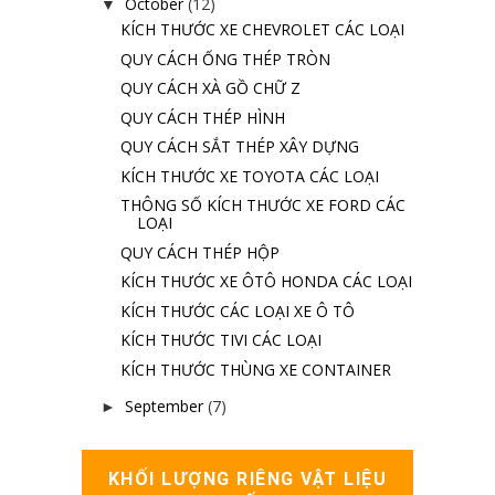
October
(12)
▼
KÍCH THƯỚC XE CHEVROLET CÁC LOẠI
QUY CÁCH ỐNG THÉP TRÒN
QUY CÁCH XÀ GỒ CHỮ Z
QUY CÁCH THÉP HÌNH
QUY CÁCH SẮT THÉP XÂY DỰNG
KÍCH THƯỚC XE TOYOTA CÁC LOẠI
THÔNG SỐ KÍCH THƯỚC XE FORD CÁC
LOẠI
QUY CÁCH THÉP HỘP
KÍCH THƯỚC XE ÔTÔ HONDA CÁC LOẠI
KÍCH THƯỚC CÁC LOẠI XE Ô TÔ
KÍCH THƯỚC TIVI CÁC LOẠI
KÍCH THƯỚC THÙNG XE CONTAINER
September
(7)
►
KHỐI LƯỢNG RIÊNG VẬT LIỆU