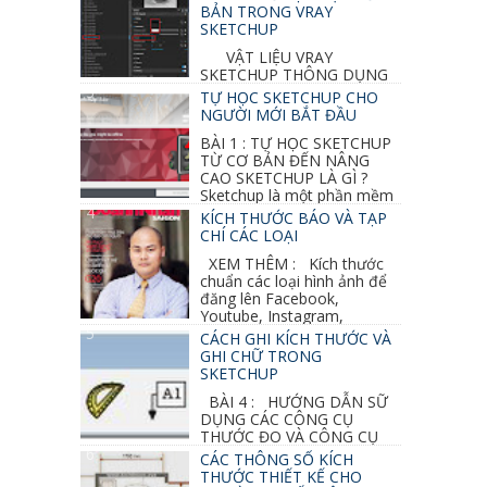
BẢN TRONG VRAY
SKETCHUP
VẬT LIỆU VRAY
SKETCHUP THÔNG DỤNG
NHẤT 1. VẬT LIỆU VRAY INOX BÓNG: ●
TỰ HỌC SKETCHUP CHO
Diffuse : đen ● Reflection color ...
NGƯỜI MỚI BẮT ĐẦU
BÀI 1 : TỰ HỌC SKETCHUP
TỪ CƠ BẢN ĐẾN NÂNG
CAO SKETCHUP LÀ GÌ ?
Sketchup là một phần mềm
vẽ 3d của Google, nó khá dễ sữ...
KÍCH THƯỚC BÁO VÀ TẠP
CHÍ CÁC LOẠI
XEM THÊM : Kích thước
chuẩn các loại hình ảnh để
đăng lên Facebook,
Youtube, Instagram,
Linkedin, Pinterest...
CÁCH GHI KÍCH THƯỚC VÀ
GHI CHỮ TRONG
SKETCHUP
BÀI 4 : HƯỚNG DẪN SỮ
DỤNG CÁC CÔNG CỤ
THƯỚC ĐO VÀ CÔNG CỤ
GHI CHỮ 2D, 3D TRONG SKETCHUP Ở bài
CÁC THÔNG SỐ KÍCH
học trước ta đã...
THƯỚC THIẾT KẾ CHO