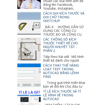
chuẩn các loại hình ảnh để
đăng lên Facebook,
Youtube, Instagram,
Linkedin, Pinterest...
CÁCH GHI KÍCH THƯỚC VÀ
GHI CHỮ TRONG
SKETCHUP
BÀI 4 : HƯỚNG DẪN SỮ
DỤNG CÁC CÔNG CỤ
THƯỚC ĐO VÀ CÔNG CỤ
GHI CHỮ 2D, 3D TRONG SKETCHUP Ở bài
CÁC THÔNG SỐ KÍCH
học trước ta đã...
THƯỚC THIẾT KẾ CHO
NGƯỜI KHUYẾT TẬT -
PHẦN 2
Tiếp theo bài viết Mô hình
thiết kế dành cho người
khuyết tật ở phần 1 chúng ta cùng tìm hiểu
CÁCH THAY THẾ HÀNG
thêm các vấn đề và...
LOẠT TEXT TRONG
AUTOCAD BẰNG LỆNH
FIND
Trong quá trình triển khai
bản vẽ đôi khi Chủ đầu tư
thay đổi thiết kế hoặc do bản vẽ mình ghi chú
TỈ LỆ KÍCH THƯỚC VÀ TỈ
sai mục nào đó...
LỆ HÌNH VẼ TRONG
AUTOCAD
XEM THÊM : CÁCH GHI