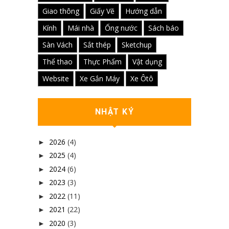
Giao thông
Giấy Vẽ
Hướng dẫn
Kính
Mái nhà
Ống nước
Sách báo
Sàn Vách
Sắt thép
Sketchup
Thể thao
Thực Phẩm
Vật dụng
Website
Xe Gắn Máy
Xe Ôtô
NHẬT KÝ
2026
(4)
►
2025
(4)
►
2024
(6)
►
2023
(3)
►
2022
(11)
►
2021
(22)
►
2020
(3)
►