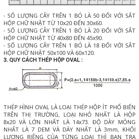
- SỐ LƯỢNG CÂY TRÊN 1 BÓ LÀ 50 ĐỐI VỚI SẮT
HỘP CHỮ NHẬT TỪ 10x20 ĐẾN 30x60.
- SỐ LƯỢNG CÂY TRÊN 1 BÓ LÀ 20 ĐỐI VỚI SẮT
HỘP CHỮ NHẬT TỪ 40x80 ĐẾN 45x90.
- SỐ LƯỢNG CÂY TRÊN 1 BÓ LÀ 18 ĐỐI VỚI SẮT
HỘP CHỮ NHẬT 50x100 VÀ 60x120.
3. QUY CÁCH THÉP HỘP OVAL :
THÉP HÌNH OVAL LÀ LOẠI THÉP HỘP ÍT PHỔ BIẾN
TRÊN THỊ TRƯỜNG, LOẠI NHỎ NHẤT LÀ HỘP
8x20 VÀ LỚN NHẤT LÀ 14x73. ĐỘ DÀY MỎNG
NHẤT LÀ 7 DEM VÀ DÀY NHẤT LÀ 3mm, KHỐI
LƯỢNG RIÊNG CỦA TỪNG LOẠI THÌ BẠN TRA