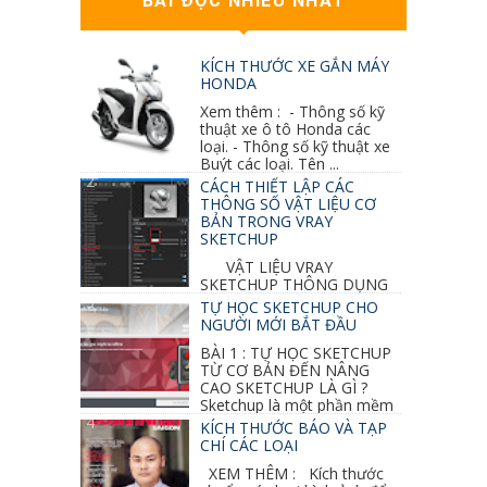
BÀI ĐỌC NHIỀU NHẤT
KÍCH THƯỚC XE GẮN MÁY
HONDA
Xem thêm : - Thông số kỹ
thuật xe ô tô Honda các
loại. - Thông số kỹ thuật xe
Buýt các loại. Tên ...
CÁCH THIẾT LẬP CÁC
THÔNG SỐ VẬT LIỆU CƠ
BẢN TRONG VRAY
SKETCHUP
VẬT LIỆU VRAY
SKETCHUP THÔNG DỤNG
NHẤT 1. VẬT LIỆU VRAY INOX BÓNG: ●
TỰ HỌC SKETCHUP CHO
Diffuse : đen ● Reflection color ...
NGƯỜI MỚI BẮT ĐẦU
BÀI 1 : TỰ HỌC SKETCHUP
TỪ CƠ BẢN ĐẾN NÂNG
CAO SKETCHUP LÀ GÌ ?
Sketchup là một phần mềm
vẽ 3d của Google, nó khá dễ sữ...
KÍCH THƯỚC BÁO VÀ TẠP
CHÍ CÁC LOẠI
XEM THÊM : Kích thước