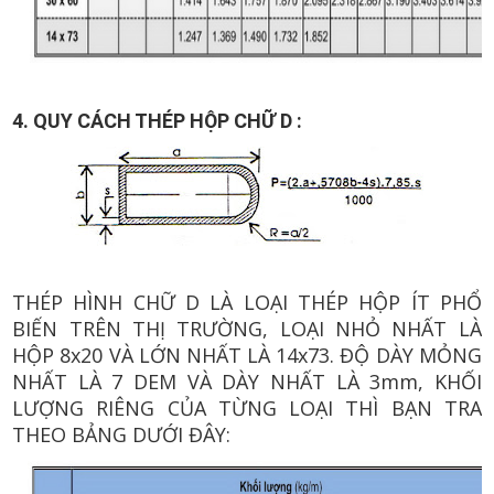
4. QUY CÁCH THÉP HỘP CHỮ D :
THÉP HÌNH CHỮ D LÀ LOẠI THÉP HỘP ÍT PHỔ
BIẾN TRÊN THỊ TRƯỜNG, LOẠI NHỎ NHẤT LÀ
HỘP 8x20 VÀ LỚN NHẤT LÀ 14x73. ĐỘ DÀY MỎNG
NHẤT LÀ 7 DEM VÀ DÀY NHẤT LÀ 3mm, KHỐI
LƯỢNG RIÊNG CỦA TỪNG LOẠI THÌ BẠN TRA
THEO BẢNG DƯỚI ĐÂY: