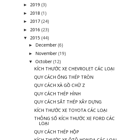
2019
(3)
►
2018
(1)
►
2017
(24)
►
2016
(23)
►
2015
(44)
▼
December
(6)
►
November
(19)
►
October
(12)
▼
KÍCH THƯỚC XE CHEVROLET CÁC LOẠI
QUY CÁCH ỐNG THÉP TRÒN
QUY CÁCH XÀ GỒ CHỮ Z
QUY CÁCH THÉP HÌNH
QUY CÁCH SẮT THÉP XÂY DỰNG
KÍCH THƯỚC XE TOYOTA CÁC LOẠI
THÔNG SỐ KÍCH THƯỚC XE FORD CÁC
LOẠI
QUY CÁCH THÉP HỘP
KÍCH THƯỚC XE ÔTÔ HONDA CÁC LOẠI