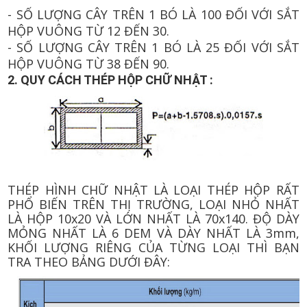
- SỐ LƯỢNG CÂY TRÊN 1 BÓ LÀ 100 ĐỐI VỚI SẮT
HỘP VUÔNG TỪ 12 ĐẾN 30.
- SỐ LƯỢNG CÂY TRÊN 1 BÓ LÀ 25 ĐỐI VỚI SẮT
HỘP VUÔNG TỪ 38 ĐẾN 90.
2. QUY CÁCH THÉP HỘP CHỮ NHẬT :
THÉP HÌNH CHỮ NHẬT LÀ LOẠI THÉP HỘP RẤT
PHỔ BIẾN TRÊN THỊ TRƯỜNG, LOẠI NHỎ NHẤT
LÀ HỘP 10x20 VÀ LỚN NHẤT LÀ 70x140. ĐỘ DÀY
MỎNG NHẤT LÀ 6 DEM VÀ DÀY NHẤT LÀ 3mm,
KHỐI LƯỢNG RIÊNG CỦA TỪNG LOẠI THÌ BẠN
TRA THEO BẢNG DƯỚI ĐÂY: