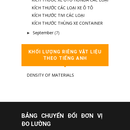
KÍCH THƯỚC CÁC LOẠI XE Ô TÔ
KÍCH THƯỚC TIVI CÁC LOẠI
KÍCH THƯỚC THÙNG XE CONTAINER
September
(7)
►
KHỐI LƯỢNG RIÊNG VẬT LIỆU
THEO TIẾNG ANH
DENSITY OF MATERIALS
BẢNG CHUYỂN ĐỔI ĐƠN VỊ
ĐO LƯỜNG