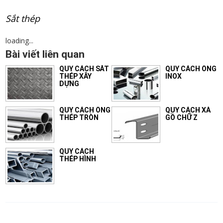
Sắt thép
loading...
Bài viết liên quan
QUY CÁCH SẮT
QUY CÁCH ỐNG
THÉP XÂY
INOX
DỰNG
QUY CÁCH ỐNG
QUY CÁCH XÀ
THÉP TRÒN
GỒ CHỮ Z
QUY CÁCH
THÉP HÌNH