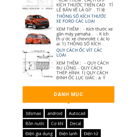
KÍCH THƯỚC TRÊN CAD TỈ
LỆ BẢN VẼ LÀ GÌ? Tỉ lệ
của hình vẽ trong bản vẽ thiết kế kiến trúc...
THÔNG SỐ KÍCH THƯỚC
XE FORD CÁC LOẠI
XEM THÊM : - Kích thước xe
gắn máy yamaha . - K ích
th ư ớc xe chevrolet c ác lo
ại. 1) THÔNG SỐ KÍCH
THƯỚC...
QUY CÁCH ỐC VÍT CÁC
LOẠI
XEM THÊM : - QUY CÁCH
BU LÔNG. - QUY CÁCH
THÉP HÌNH. 1) QUY CÁCH
ĐINH ỐC LỤC GIÁC : a. Ý
nghĩa các ký hiệu...
DANH MỤC
3dsmax
android
Autocad
Bồn nước
Cơ khí
Decal
Điện gia dụng
Điện lạnh
Điện tử