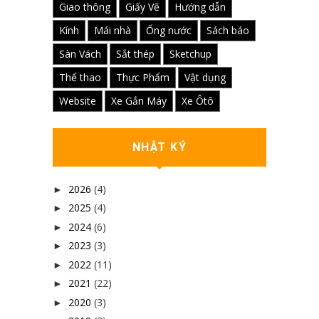
Giao thông
Giấy Vẽ
Hướng dẫn
Kính
Mái nhà
Ống nước
Sách báo
Sàn Vách
Sắt thép
Sketchup
Thể thao
Thực Phẩm
Vật dụng
Website
Xe Gắn Máy
Xe Ôtô
NHẬT KÝ
2026
(4)
►
2025
(4)
►
2024
(6)
►
2023
(3)
►
2022
(11)
►
2021
(22)
►
2020
(3)
►