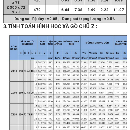
420
6.93
6.59
7.58
8.24
9.89
x 78
Z 300 x 72
470
6.64
7.38
8.49
9.22
11.07
x 78
Dung sai độ dày : ±0.05 ;
Dung sai trọng lượng : ±0.5%
3
.TÍNH TOÁN HÌNH HỌC XÀ GỒ CHỮ Z :