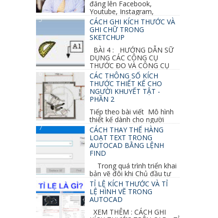
đăng lên Facebook,
Youtube, Instagram,
Linkedin, Pinterest...
CÁCH GHI KÍCH THƯỚC VÀ
GHI CHỮ TRONG
SKETCHUP
BÀI 4 : HƯỚNG DẪN SỮ
DỤNG CÁC CÔNG CỤ
THƯỚC ĐO VÀ CÔNG CỤ
GHI CHỮ 2D, 3D TRONG SKETCHUP Ở bài
CÁC THÔNG SỐ KÍCH
học trước ta đã...
THƯỚC THIẾT KẾ CHO
NGƯỜI KHUYẾT TẬT -
PHẦN 2
Tiếp theo bài viết Mô hình
thiết kế dành cho người
khuyết tật ở phần 1 chúng ta cùng tìm hiểu
CÁCH THAY THẾ HÀNG
thêm các vấn đề và...
LOẠT TEXT TRONG
AUTOCAD BẰNG LỆNH
FIND
Trong quá trình triển khai
bản vẽ đôi khi Chủ đầu tư
thay đổi thiết kế hoặc do bản vẽ mình ghi chú
TỈ LỆ KÍCH THƯỚC VÀ TỈ
sai mục nào đó...
LỆ HÌNH VẼ TRONG
AUTOCAD
XEM THÊM : CÁCH GHI