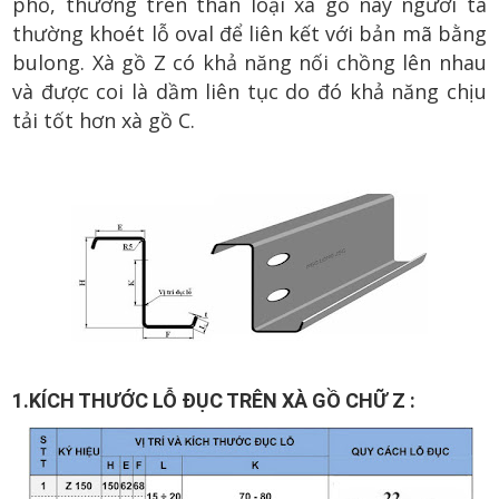
phố, thường trên thân loại xà gồ này người ta
thường khoét lỗ oval để liên kết với bản mã bằng
bulong. Xà gồ Z có khả năng nối chồng lên nhau
và được coi là dầm liên tục do đó khả năng chịu
tải tốt hơn xà gồ C.
1
.KÍCH THƯỚC LỖ ĐỤC TRÊN XÀ GỒ CHỮ Z :