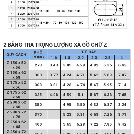
2
.BẢNG TRA TRỌNG LƯỢNG XÀ GỒ CHỮ Z :
ĐỘ DÀY
KHỔ
QUY CÁCH
RỘNG
3
1.6
1.8
2.0
2.3
2.5
Z 150 x 52
273
3.43
3.85
4.29
4.92
5.36
6.43
x 56
Z 150 x 62
300
3.77
4.24
4.71
5.42
5.89
7.07
x 68
Z 175 x 52
303
3.81
4.28
4.76
5.47
5.95
7.14
x 56
Z 175 x 62
325
4.08
4.59
5.1
5.87
6.38
7.65
x 68
Z 200 x 62
350
4.95
5.50
6.32
6.87
8.24
x 68
Z 200 x 72
370
5.23
5.81
6.68
7.26
8.71
x 78
Z 250 x 62
400
5.65
6.28
7.22
7.85
9.42
x 68
Z 250 x 72