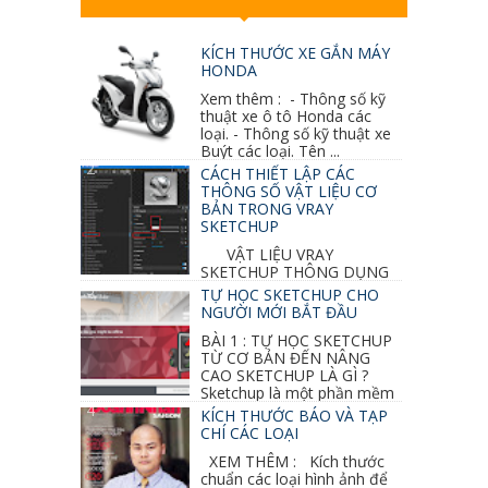
KÍCH THƯỚC XE GẮN MÁY
HONDA
Xem thêm : - Thông số kỹ
thuật xe ô tô Honda các
loại. - Thông số kỹ thuật xe
Buýt các loại. Tên ...
CÁCH THIẾT LẬP CÁC
THÔNG SỐ VẬT LIỆU CƠ
BẢN TRONG VRAY
SKETCHUP
VẬT LIỆU VRAY
SKETCHUP THÔNG DỤNG
NHẤT 1. VẬT LIỆU VRAY INOX BÓNG: ●
TỰ HỌC SKETCHUP CHO
Diffuse : đen ● Reflection color ...
NGƯỜI MỚI BẮT ĐẦU
BÀI 1 : TỰ HỌC SKETCHUP
TỪ CƠ BẢN ĐẾN NÂNG
CAO SKETCHUP LÀ GÌ ?
Sketchup là một phần mềm
vẽ 3d của Google, nó khá dễ sữ...
KÍCH THƯỚC BÁO VÀ TẠP
CHÍ CÁC LOẠI
XEM THÊM : Kích thước
chuẩn các loại hình ảnh để