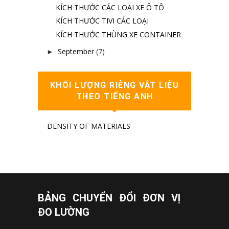
KÍCH THƯỚC CÁC LOẠI XE Ô TÔ
KÍCH THƯỚC TIVI CÁC LOẠI
KÍCH THƯỚC THÙNG XE CONTAINER
September
(7)
►
KHỐI LƯỢNG RIÊNG VẬT LIỆU
THEO TIẾNG ANH
DENSITY OF MATERIALS
BẢNG CHUYỂN ĐỔI ĐƠN VỊ
ĐO LƯỜNG