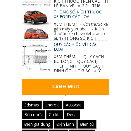
KÍCH THƯỚC TRÊN CAD TỈ
LỆ BẢN VẼ LÀ GÌ? Tỉ lệ
của hình vẽ trong bản vẽ thiết kế kiến trúc...
THÔNG SỐ KÍCH THƯỚC
XE FORD CÁC LOẠI
XEM THÊM : - Kích thước xe
gắn máy yamaha . - K ích
th ư ớc xe chevrolet c ác lo
ại. 1) THÔNG SỐ KÍCH
THƯỚC...
QUY CÁCH ỐC VÍT CÁC
LOẠI
XEM THÊM : - QUY CÁCH
BU LÔNG. - QUY CÁCH
THÉP HÌNH. 1) QUY CÁCH
ĐINH ỐC LỤC GIÁC : a. Ý
nghĩa các ký hiệu...
DANH MỤC
3dsmax
android
Autocad
Bồn nước
Cơ khí
Decal
Điện gia dụng
Điện lạnh
Điện tử