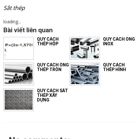
Sắt thép
loading...
Bài viết liên quan
QUY CÁCH
QUY CÁCH ỐNG
THÉP HỘP
INOX
QUY CÁCH ỐNG
QUY CÁCH
THÉP TRÒN
THÉP HÌNH
QUY CÁCH SẮT
THÉP XÂY
DỰNG