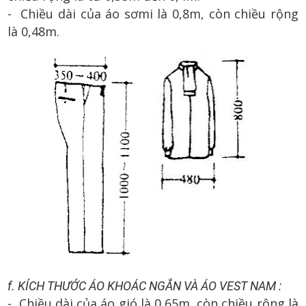
- Chiều dài của áo sơmi là 0,8m, còn chiều rộng
là 0,48m.
f. KÍCH THƯỚC ÁO KHOÁC NGẮN VÀ ÁO VEST NAM :
- Chiều dài của áo gió là 0,65m, còn chiều rộng là