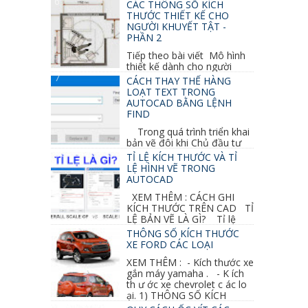
GHI CHỮ 2D, 3D TRONG SKETCHUP Ở bài
CÁC THÔNG SỐ KÍCH
học trước ta đã...
THƯỚC THIẾT KẾ CHO
NGƯỜI KHUYẾT TẬT -
PHẦN 2
Tiếp theo bài viết Mô hình
thiết kế dành cho người
khuyết tật ở phần 1 chúng ta cùng tìm hiểu
CÁCH THAY THẾ HÀNG
thêm các vấn đề và...
LOẠT TEXT TRONG
AUTOCAD BẰNG LỆNH
FIND
Trong quá trình triển khai
bản vẽ đôi khi Chủ đầu tư
thay đổi thiết kế hoặc do bản vẽ mình ghi chú
TỈ LỆ KÍCH THƯỚC VÀ TỈ
sai mục nào đó...
LỆ HÌNH VẼ TRONG
AUTOCAD
XEM THÊM : CÁCH GHI
KÍCH THƯỚC TRÊN CAD TỈ
LỆ BẢN VẼ LÀ GÌ? Tỉ lệ
của hình vẽ trong bản vẽ thiết kế kiến trúc...
THÔNG SỐ KÍCH THƯỚC
XE FORD CÁC LOẠI
XEM THÊM : - Kích thước xe
gắn máy yamaha . - K ích
th ư ớc xe chevrolet c ác lo
ại. 1) THÔNG SỐ KÍCH
THƯỚC...