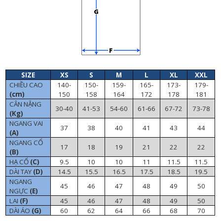
SIZE
XS
S
M
L
XL
XXL
CHIỀU CAO
140-
150-
159-
165-
173-
179-
(cm)
150
158
164
172
178
181
CÂN NẶNG
30-40
41-53
54-60
61-66
67-72
73-78
(Kg)
NGANG VAI
37
38
40
41
43
44
(A)
NGANG CỔ
17
18
19
21
22
22
(B)
HẠ CỔ
(C)
9.5
10
10
11
11.5
11.5
DÀI TAY
(D)
14.5
15.5
16.5
17.5
18.5
19.5
NGANG
45
46
47
48
49
50
NGỰC
(E)
LAI
(F)
45
46
47
48
49
50
DÀI ÁO
(G)
60
62
64
66
68
70