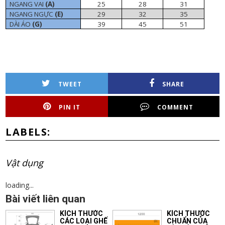
NGANG VAI
(A)
25
28
31
NGANG NGỰC
(E)
29
32
35
DÀI ÁO
(G)
39
45
51
TWEET
SHARE
PIN IT
COMMENT
LABELS:
Vật dụng
loading...
Bài viết liên quan
KÍCH THƯỚC
KÍCH THƯỚC
CÁC LOẠI GHẾ
CHUẨN CỦA