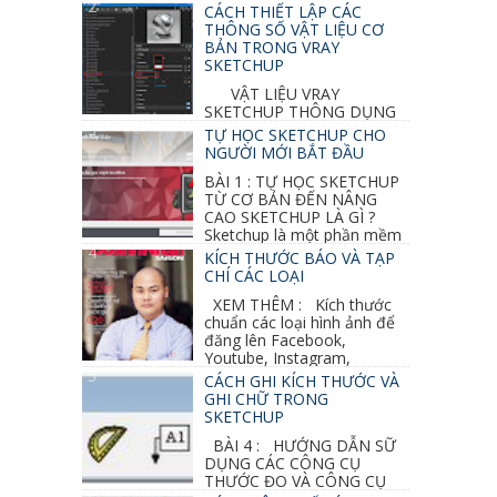
CÁCH THIẾT LẬP CÁC
THÔNG SỐ VẬT LIỆU CƠ
BẢN TRONG VRAY
SKETCHUP
VẬT LIỆU VRAY
SKETCHUP THÔNG DỤNG
NHẤT 1. VẬT LIỆU VRAY INOX BÓNG: ●
TỰ HỌC SKETCHUP CHO
Diffuse : đen ● Reflection color ...
NGƯỜI MỚI BẮT ĐẦU
BÀI 1 : TỰ HỌC SKETCHUP
TỪ CƠ BẢN ĐẾN NÂNG
CAO SKETCHUP LÀ GÌ ?
Sketchup là một phần mềm
vẽ 3d của Google, nó khá dễ sữ...
KÍCH THƯỚC BÁO VÀ TẠP
CHÍ CÁC LOẠI
XEM THÊM : Kích thước
chuẩn các loại hình ảnh để
đăng lên Facebook,
Youtube, Instagram,
Linkedin, Pinterest...
CÁCH GHI KÍCH THƯỚC VÀ
GHI CHỮ TRONG
SKETCHUP
BÀI 4 : HƯỚNG DẪN SỮ
DỤNG CÁC CÔNG CỤ
THƯỚC ĐO VÀ CÔNG CỤ