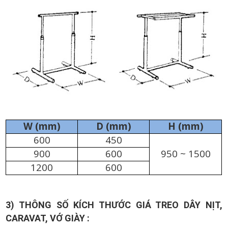
W (mm)
D (mm)
H (mm)
600
450
900
600
950 ~ 1500
1200
600
3) THÔNG SỐ KÍCH THƯỚC GIÁ TREO DÂY NỊT,
CARAVAT, VỚ GIÀY :