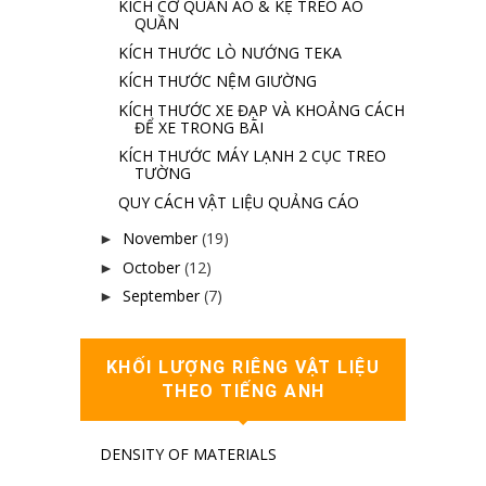
KÍCH CỠ QUẦN ÁO & KỆ TREO ÁO
QUẦN
KÍCH THƯỚC LÒ NƯỚNG TEKA
KÍCH THƯỚC NỆM GIƯỜNG
KÍCH THƯỚC XE ĐẠP VÀ KHOẢNG CÁCH
ĐỂ XE TRONG BÃI
KÍCH THƯỚC MÁY LẠNH 2 CỤC TREO
TƯỜNG
QUY CÁCH VẬT LIỆU QUẢNG CÁO
November
(19)
►
October
(12)
►
September
(7)
►
KHỐI LƯỢNG RIÊNG VẬT LIỆU
THEO TIẾNG ANH
DENSITY OF MATERIALS