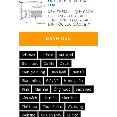
QUY CÁCH ỐC VÍT CÁC
LOẠI
XEM THÊM : - QUY CÁCH
BU LÔNG. - QUY CÁCH
THÉP HÌNH. 1) QUY CÁCH
ĐINH ỐC LỤC GIÁC : a. Ý
nghĩa các ký hiệu...
DANH MỤC
3dsmax
android
Autocad
Bồn nước
Cơ khí
Decal
Điện gia dụng
Điện lạnh
Điện tử
Giao thông
Giấy Vẽ
Hướng dẫn
Kính
Mái nhà
Ống nước
Sách báo
Sàn Vách
Sắt thép
Sketchup
Thể thao
Thực Phẩm
Vật dụng
Website
Xe Gắn Máy
Xe Ôtô