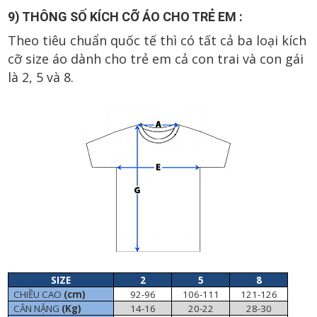
9) THÔNG SỐ KÍCH CỠ ÁO CHO TRẺ EM :
Theo tiêu chuẩn quốc tế thì có tất cả ba loại kích
cỡ size áo dành cho trẻ em cả con trai và con gái
là 2, 5 và 8.
SIZE
2
5
8
CHIỀU CAO
(cm)
92-96
106-111
121-126
CÂN NẶNG
(Kg)
14-16
20-22
28-30