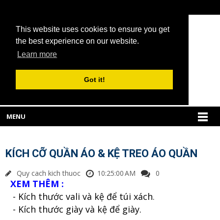
This website uses cookies to ensure you get
the best experience on our website.
Learn more
Got it!
MENU
KÍCH CỠ QUẦN ÁO & KỆ TREO ÁO QUẦN
Quy cach kich thuoc
10:25:00 AM
0
XEM TH
ÊM :
- K
ích th
ư
ớc vali v
à k
ệ
đ
ể t
úi x
ách
.
- K
ích th
ư
ớc gi
ày v
à k
ệ
đ
ể gi
ày.