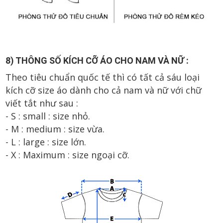
8) THÔNG SỐ KÍCH CỠ ÁO CHO NAM VÀ NỮ :
Theo tiêu chuẩn quốc tế thì có tất cả sáu loại
kích cỡ size áo dành cho cả nam và nữ với chữ
viết tắt như sau :
- S : small : size nhỏ.
- M : medium : size vừa.
- L : large : size lớn.
- X : Maximum : size ngoại cỡ.