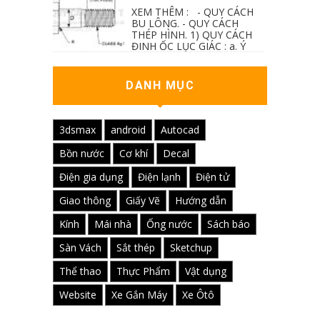
XEM THÊM : - QUY CÁCH
BU LÔNG. - QUY CÁCH
THÉP HÌNH. 1) QUY CÁCH
ĐINH ỐC LỤC GIÁC : a. Ý
nghĩa các ký hiệu...
DANH MỤC
3dsmax
android
Autocad
Bồn nước
Cơ khí
Decal
Điện gia dụng
Điện lạnh
Điện tử
Giao thông
Giấy Vẽ
Hướng dẫn
Kính
Mái nhà
Ống nước
Sách báo
Sàn Vách
Sắt thép
Sketchup
Thể thao
Thực Phẩm
Vật dụng
Website
Xe Gắn Máy
Xe Ôtô