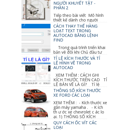
NGƯỜI KHUYẾT TẬT -
PHẦN 2
Tiếp theo bài viết Mô hình
thiết kế dành cho người
khuyết tật ở phần 1 chúng ta cùng tìm hiểu
CÁCH THAY THẾ HÀNG
thêm các vấn đề và...
LOẠT TEXT TRONG
AUTOCAD BẰNG LỆNH
FIND
Trong quá trình triển khai
bản vẽ đôi khi Chủ đầu tư
thay đổi thiết kế hoặc do bản vẽ mình ghi chú
TỈ LỆ KÍCH THƯỚC VÀ TỈ
sai mục nào đó...
LỆ HÌNH VẼ TRONG
AUTOCAD
XEM THÊM : CÁCH GHI
KÍCH THƯỚC TRÊN CAD TỈ
LỆ BẢN VẼ LÀ GÌ? Tỉ lệ
của hình vẽ trong bản vẽ thiết kế kiến trúc...
THÔNG SỐ KÍCH THƯỚC
XE FORD CÁC LOẠI
XEM THÊM : - Kích thước xe
gắn máy yamaha . - K ích
th ư ớc xe chevrolet c ác lo
ại. 1) THÔNG SỐ KÍCH
THƯỚC...
QUY CÁCH ỐC VÍT CÁC
LOẠI