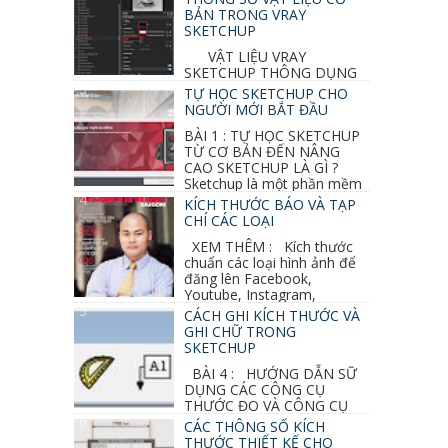
BẢN TRONG VRAY
SKETCHUP
VẬT LIỆU VRAY
SKETCHUP THÔNG DỤNG
NHẤT 1. VẬT LIỆU VRAY INOX BÓNG: ●
TỰ HỌC SKETCHUP CHO
Diffuse : đen ● Reflection color ...
NGƯỜI MỚI BẮT ĐẦU
BÀI 1 : TỰ HỌC SKETCHUP
TỪ CƠ BẢN ĐẾN NÂNG
CAO SKETCHUP LÀ GÌ ?
Sketchup là một phần mềm
vẽ 3d của Google, nó khá dễ sữ...
KÍCH THƯỚC BÁO VÀ TẠP
CHÍ CÁC LOẠI
XEM THÊM : Kích thước
chuẩn các loại hình ảnh để
đăng lên Facebook,
Youtube, Instagram,
Linkedin, Pinterest...
CÁCH GHI KÍCH THƯỚC VÀ
GHI CHỮ TRONG
SKETCHUP
BÀI 4 : HƯỚNG DẪN SỮ
DỤNG CÁC CÔNG CỤ
THƯỚC ĐO VÀ CÔNG CỤ
GHI CHỮ 2D, 3D TRONG SKETCHUP Ở bài
CÁC THÔNG SỐ KÍCH
học trước ta đã...
THƯỚC THIẾT KẾ CHO