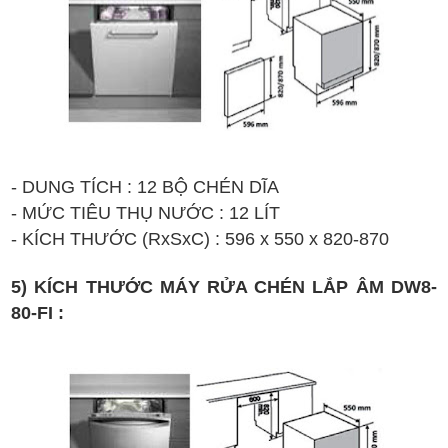
- DUNG TÍCH : 12 BỘ CHÉN DĨA
- MỨC TIÊU THỤ NƯỚC : 12 LÍT
-
K
ÍCH TH
Ư
ỚC (
RxSx
C
)
:
596 x
55
0 x 8
2
0-870
5) KÍCH THƯỚC MÁY RỬA CHÉN LẮP ÂM DW8-
80-FI :