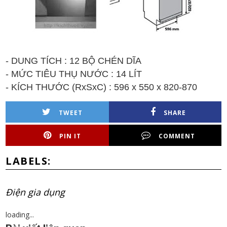
- DUNG TÍCH : 12 BỘ CHÉN DĨA
- MỨC TIÊU THỤ NƯỚC : 14 LÍT
-
K
ÍCH TH
Ư
ỚC (
RxSx
C
)
:
596 x
55
0 x 8
2
0
-870
TWEET
SHARE
PIN IT
COMMENT
LABELS:
Điện gia dụng
loading...