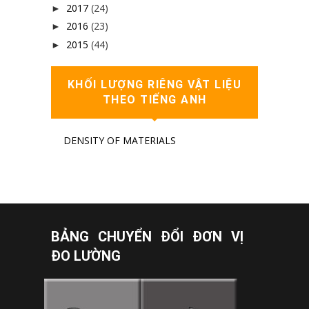
2017
(24)
►
2016
(23)
►
2015
(44)
►
KHỐI LƯỢNG RIÊNG VẬT LIỆU
THEO TIẾNG ANH
DENSITY OF MATERIALS
BẢNG CHUYỂN ĐỔI ĐƠN VỊ
ĐO LƯỜNG