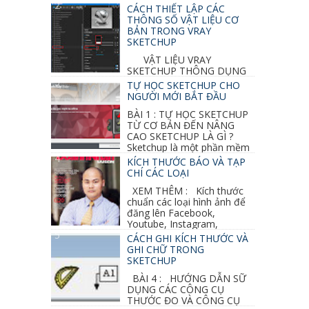
CÁCH THIẾT LẬP CÁC
THÔNG SỐ VẬT LIỆU CƠ
BẢN TRONG VRAY
SKETCHUP
VẬT LIỆU VRAY
SKETCHUP THÔNG DỤNG
NHẤT 1. VẬT LIỆU VRAY INOX BÓNG: ●
TỰ HỌC SKETCHUP CHO
Diffuse : đen ● Reflection color ...
NGƯỜI MỚI BẮT ĐẦU
BÀI 1 : TỰ HỌC SKETCHUP
TỪ CƠ BẢN ĐẾN NÂNG
CAO SKETCHUP LÀ GÌ ?
Sketchup là một phần mềm
vẽ 3d của Google, nó khá dễ sữ...
KÍCH THƯỚC BÁO VÀ TẠP
CHÍ CÁC LOẠI
XEM THÊM : Kích thước
chuẩn các loại hình ảnh để
đăng lên Facebook,
Youtube, Instagram,
Linkedin, Pinterest...
CÁCH GHI KÍCH THƯỚC VÀ
GHI CHỮ TRONG
SKETCHUP
BÀI 4 : HƯỚNG DẪN SỮ
DỤNG CÁC CÔNG CỤ
THƯỚC ĐO VÀ CÔNG CỤ