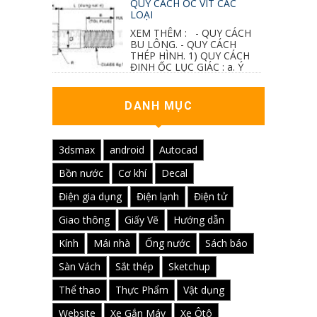
QUY CÁCH ỐC VÍT CÁC
LOẠI
XEM THÊM : - QUY CÁCH
BU LÔNG. - QUY CÁCH
THÉP HÌNH. 1) QUY CÁCH
ĐINH ỐC LỤC GIÁC : a. Ý
nghĩa các ký hiệu...
DANH MỤC
3dsmax
android
Autocad
Bồn nước
Cơ khí
Decal
Điện gia dụng
Điện lạnh
Điện tử
Giao thông
Giấy Vẽ
Hướng dẫn
Kính
Mái nhà
Ống nước
Sách báo
Sàn Vách
Sắt thép
Sketchup
Thể thao
Thực Phẩm
Vật dụng
Website
Xe Gắn Máy
Xe Ôtô