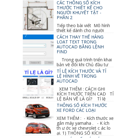
GHI CHỮ 2D, 3D TRONG SKETCHUP Ở bài
CÁC THÔNG SỐ KÍCH
học trước ta đã...
THƯỚC THIẾT KẾ CHO
NGƯỜI KHUYẾT TẬT -
PHẦN 2
Tiếp theo bài viết Mô hình
thiết kế dành cho người
khuyết tật ở phần 1 chúng ta cùng tìm hiểu
CÁCH THAY THẾ HÀNG
thêm các vấn đề và...
LOẠT TEXT TRONG
AUTOCAD BẰNG LỆNH
FIND
Trong quá trình triển khai
bản vẽ đôi khi Chủ đầu tư
thay đổi thiết kế hoặc do bản vẽ mình ghi chú
TỈ LỆ KÍCH THƯỚC VÀ TỈ
sai mục nào đó...
LỆ HÌNH VẼ TRONG
AUTOCAD
XEM THÊM : CÁCH GHI
KÍCH THƯỚC TRÊN CAD TỈ
LỆ BẢN VẼ LÀ GÌ? Tỉ lệ
của hình vẽ trong bản vẽ thiết kế kiến trúc...
THÔNG SỐ KÍCH THƯỚC
XE FORD CÁC LOẠI
XEM THÊM : - Kích thước xe
gắn máy yamaha . - K ích
th ư ớc xe chevrolet c ác lo
ại. 1) THÔNG SỐ KÍCH
THƯỚC...