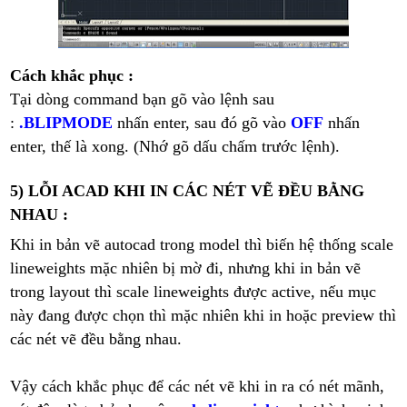
Cách khắc phục :
Tại dòng command bạn gõ vào lệnh sau
:
.BLIPMODE
nhấn enter, sau đó gõ vào
OFF
nhấn
enter, thế là xong. (Nhớ gõ dấu chấm trước lệnh).
5) LỖI ACAD KHI IN CÁC NÉT VẼ ĐỀU BẰNG
NHAU :
Khi in bản vẽ autocad trong model thì biến hệ thống scale
lineweights mặc nhiên bị mờ đi, nhưng khi in bản vẽ
trong layout thì scale lineweights được active, nếu mục
này đang được chọn thì mặc nhiên khi in hoặc preview thì
các nét vẽ đều bằng nhau.
Vậy cách khắc phục để các nét vẽ khi in ra có nét mãnh,