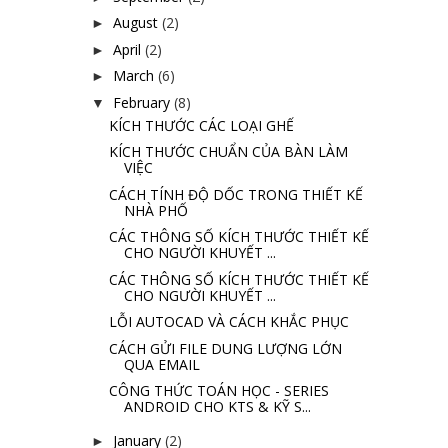
August
(2)
►
April
(2)
►
March
(6)
►
February
(8)
▼
KÍCH THƯỚC CÁC LOẠI GHẾ
KÍCH THƯỚC CHUẨN CỦA BÀN LÀM
VIỆC
CÁCH TÍNH ĐỘ DỐC TRONG THIẾT KẾ
NHÀ PHỐ
CÁC THÔNG SỐ KÍCH THƯỚC THIẾT KẾ
CHO NGƯỜI KHUYẾT ...
CÁC THÔNG SỐ KÍCH THƯỚC THIẾT KẾ
CHO NGƯỜI KHUYẾT ...
LỖI AUTOCAD VÀ CÁCH KHẮC PHỤC
CÁCH GỬI FILE DUNG LƯỢNG LỚN
QUA EMAIL
CÔNG THỨC TOÁN HỌC - SERIES
ANDROID CHO KTS & KỸ S...
January
(2)
►