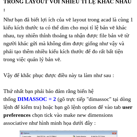
TRONG LAYOUT VỚI NHIỀU TỈ LỆ KHÁC NHAU
:
Như bạn đã biết lợi ích của vẽ layout trong acad là cùng 1
kiểu kích thước ta có thể dim cho mọi tỉ lệ bản vẽ khác
nhau, tuy nhiên thỉnh thoảng ta nhận được file bản vẽ từ
người khác gửi mà không dim được giống như vậy và
phải tạo thêm nhiều kiểu kích thước để đo rất bất tiện
trong việc quản lý bản vẽ.
Vậy để khắc phục được điều này ta làm như sau :
Thứ nhất bạn phải bảo đảm rằng biến hệ
thống
DIMASSOC = 2
(gõ trực tiếp "dimassoc" tại dòng
lệnh để kiểm tra) hoặc bạn gõ lệnh option để vào tab
user
preferences
chọn tick vào make new dimensions
associative như hình minh họa dưới đây :