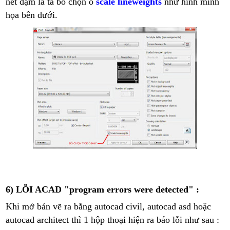
nét đậm là ta bỏ chọn ô
scale lineweights
như hình minh
họa bên dưới.
6) LỖI ACAD "program errors were detected" :
Khi mở bản vẽ ra bằng autocad civil, autocad asd hoặc
autocad architect thì 1 hộp thoại hiện ra báo lỗi như sau :