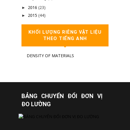
2016
(23)
►
2015
(44)
►
KHỐI LƯỢNG RIÊNG VẬT LIỆU
THEO TIẾNG ANH
DENSITY OF MATERIALS
BẢNG CHUYỂN ĐỔI ĐƠN VỊ
ĐO LƯỜNG