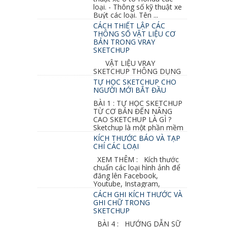
loại. - Thông số kỹ thuật xe
Buýt các loại. Tên ...
CÁCH THIẾT LẬP CÁC
THÔNG SỐ VẬT LIỆU CƠ
BẢN TRONG VRAY
SKETCHUP
VẬT LIỆU VRAY
SKETCHUP THÔNG DỤNG
NHẤT 1. VẬT LIỆU VRAY INOX BÓNG: ●
TỰ HỌC SKETCHUP CHO
Diffuse : đen ● Reflection color ...
NGƯỜI MỚI BẮT ĐẦU
BÀI 1 : TỰ HỌC SKETCHUP
TỪ CƠ BẢN ĐẾN NÂNG
CAO SKETCHUP LÀ GÌ ?
Sketchup là một phần mềm
vẽ 3d của Google, nó khá dễ sữ...
KÍCH THƯỚC BÁO VÀ TẠP
CHÍ CÁC LOẠI
XEM THÊM : Kích thước
chuẩn các loại hình ảnh để
đăng lên Facebook,
Youtube, Instagram,
Linkedin, Pinterest...
CÁCH GHI KÍCH THƯỚC VÀ
GHI CHỮ TRONG
SKETCHUP
BÀI 4 : HƯỚNG DẪN SỮ