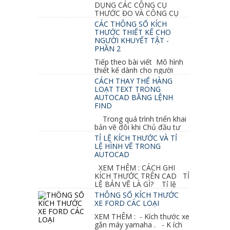
DỤNG CÁC CÔNG CỤ
THƯỚC ĐO VÀ CÔNG CỤ
GHI CHỮ 2D, 3D TRONG SKETCHUP Ở bài
CÁC THÔNG SỐ KÍCH
học trước ta đã...
THƯỚC THIẾT KẾ CHO
NGƯỜI KHUYẾT TẬT -
PHẦN 2
Tiếp theo bài viết Mô hình
thiết kế dành cho người
khuyết tật ở phần 1 chúng ta cùng tìm hiểu
CÁCH THAY THẾ HÀNG
thêm các vấn đề và...
LOẠT TEXT TRONG
AUTOCAD BẰNG LỆNH
FIND
Trong quá trình triển khai
bản vẽ đôi khi Chủ đầu tư
thay đổi thiết kế hoặc do bản vẽ mình ghi chú
TỈ LỆ KÍCH THƯỚC VÀ TỈ
sai mục nào đó...
LỆ HÌNH VẼ TRONG
AUTOCAD
XEM THÊM : CÁCH GHI
KÍCH THƯỚC TRÊN CAD TỈ
LỆ BẢN VẼ LÀ GÌ? Tỉ lệ
của hình vẽ trong bản vẽ thiết kế kiến trúc...
THÔNG SỐ KÍCH THƯỚC
XE FORD CÁC LOẠI
XEM THÊM : - Kích thước xe
gắn máy yamaha . - K ích