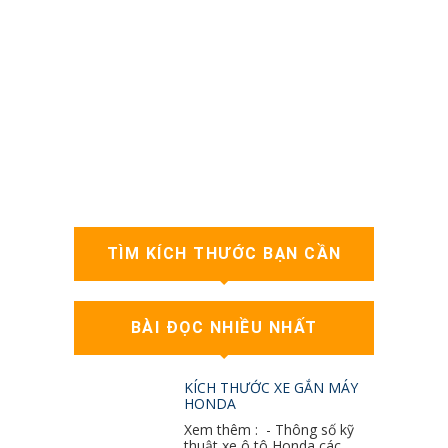
TÌM KÍCH THƯỚC BẠN CẦN
BÀI ĐỌC NHIỀU NHẤT
KÍCH THƯỚC XE GẮN MÁY
HONDA
Xem thêm : - Thông số kỹ
thuật xe ô tô Honda các