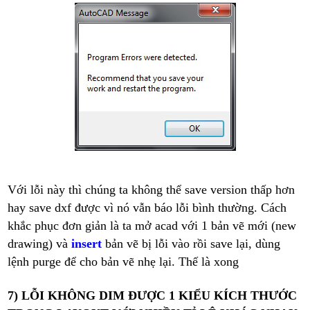
Với lỗi này thì chúng ta không thể save version thấp hơn
hay save dxf được vì nó vẫn báo lỗi bình thường. Cách
khắc phục đơn giản là ta mở acad với 1 bản vẽ mới (new
drawing) và
insert
bản vẽ bị lỗi vào rồi save lại, dùng
lệnh purge để cho bản vẽ nhẹ lại. Thế là xong
7) LỖI KHÔNG DIM ĐƯỢC 1 KIỂU KÍCH THƯỚC