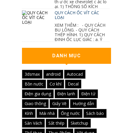
th ư ớc xe chevrolet c ác lo
ại. 1) THÔNG SỐ KÍCH
THƯỚC...
QUY CÁCH ỐC VÍT CÁC
LOẠI
XEM THÊM : - QUY CÁCH
BU LÔNG. - QUY CÁCH
THÉP HÌNH. 1) QUY CÁCH
ĐINH ỐC LỤC GIÁC : a. Ý
nghĩa các ký hiệu...
DANH MỤC
3dsmax
android
Autocad
Bồn nước
Cơ khí
Decal
Điện gia dụng
Điện lạnh
Điện tử
Giao thông
Giấy Vẽ
Hướng dẫn
Kính
Mái nhà
Ống nước
Sách báo
Sàn Vách
Sắt thép
Sketchup
Thể thao
Thực Phẩm
Vật dụng