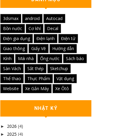
3dsmax
android
Autocad
Bồn nước
Cơ khí
Decal
Điện gia dụng
Điện lạnh
Điện tử
Giao thông
Giấy Vẽ
Hướng dẫn
Kính
Mái nhà
Ống nước
Sách báo
Sàn Vách
Sắt thép
Sketchup
Thể thao
Thực Phẩm
Vật dụng
Website
Xe Gắn Máy
Xe Ôtô
NHẬT KÝ
2026
(4)
►
2025
(4)
►