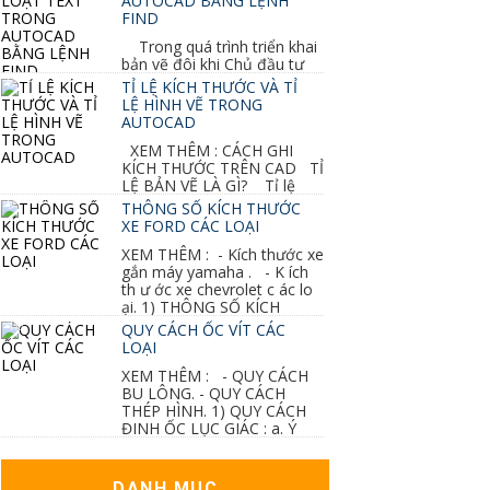
AUTOCAD BẰNG LỆNH
FIND
Trong quá trình triển khai
bản vẽ đôi khi Chủ đầu tư
thay đổi thiết kế hoặc do bản vẽ mình ghi chú
TỈ LỆ KÍCH THƯỚC VÀ TỈ
sai mục nào đó...
LỆ HÌNH VẼ TRONG
AUTOCAD
XEM THÊM : CÁCH GHI
KÍCH THƯỚC TRÊN CAD TỈ
LỆ BẢN VẼ LÀ GÌ? Tỉ lệ
của hình vẽ trong bản vẽ thiết kế kiến trúc...
THÔNG SỐ KÍCH THƯỚC
XE FORD CÁC LOẠI
XEM THÊM : - Kích thước xe
gắn máy yamaha . - K ích
th ư ớc xe chevrolet c ác lo
ại. 1) THÔNG SỐ KÍCH
THƯỚC...
QUY CÁCH ỐC VÍT CÁC
LOẠI
XEM THÊM : - QUY CÁCH
BU LÔNG. - QUY CÁCH
THÉP HÌNH. 1) QUY CÁCH
ĐINH ỐC LỤC GIÁC : a. Ý
nghĩa các ký hiệu...
DANH MỤC