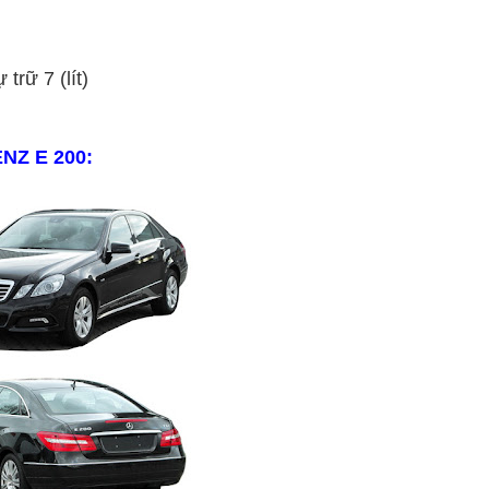
trữ 7 (lít)
ENZ
E
2
00
: