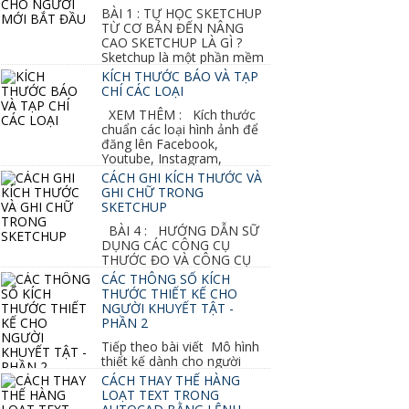
BÀI 1 : TỰ HỌC SKETCHUP
TỪ CƠ BẢN ĐẾN NÂNG
CAO SKETCHUP LÀ GÌ ?
Sketchup là một phần mềm
vẽ 3d của Google, nó khá dễ sữ...
KÍCH THƯỚC BÁO VÀ TẠP
CHÍ CÁC LOẠI
XEM THÊM : Kích thước
chuẩn các loại hình ảnh để
đăng lên Facebook,
Youtube, Instagram,
Linkedin, Pinterest...
CÁCH GHI KÍCH THƯỚC VÀ
GHI CHỮ TRONG
SKETCHUP
BÀI 4 : HƯỚNG DẪN SỮ
DỤNG CÁC CÔNG CỤ
THƯỚC ĐO VÀ CÔNG CỤ
GHI CHỮ 2D, 3D TRONG SKETCHUP Ở bài
CÁC THÔNG SỐ KÍCH
học trước ta đã...
THƯỚC THIẾT KẾ CHO
NGƯỜI KHUYẾT TẬT -
PHẦN 2
Tiếp theo bài viết Mô hình
thiết kế dành cho người
khuyết tật ở phần 1 chúng ta cùng tìm hiểu
CÁCH THAY THẾ HÀNG
thêm các vấn đề và...
LOẠT TEXT TRONG