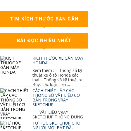
TÌM KÍCH THƯỚC BẠN CẦN
BÀI ĐỌC NHIỀU NHẤT
KÍCH THƯỚC XE GẮN MÁY
HONDA
Xem thêm : - Thông số kỹ
thuật xe ô tô Honda các
loại. - Thông số kỹ thuật xe
Buýt các loại. Tên ...
CÁCH THIẾT LẬP CÁC
THÔNG SỐ VẬT LIỆU CƠ
BẢN TRONG VRAY
SKETCHUP
VẬT LIỆU VRAY
SKETCHUP THÔNG DỤNG
NHẤT 1. VẬT LIỆU VRAY INOX BÓNG: ●
TỰ HỌC SKETCHUP CHO
Diffuse : đen ● Reflection color ...
NGƯỜI MỚI BẮT ĐẦU