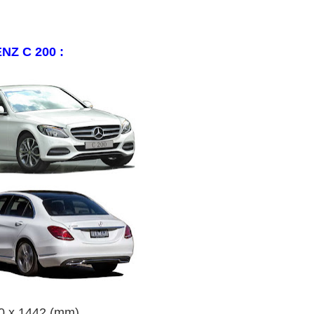
ENZ C 200
:
10 x 1442 (mm)