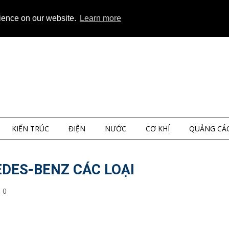
ap
About
Privacy
rience on our website.
Learn more
KIẾN TRÚC
ĐIỆN
NƯỚC
CƠ KHÍ
QUẢNG CÁ
DES-BENZ CÁC LOẠI
0