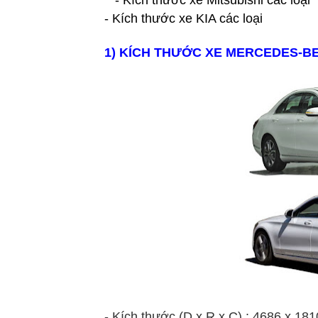
- Kích thước xe Mitsubishi các loại
- Kích thước xe KIA các loại
1) KÍCH THƯỚC XE
MERCEDES
-B
- Kích thước (D x R x C) : 4686 x 18