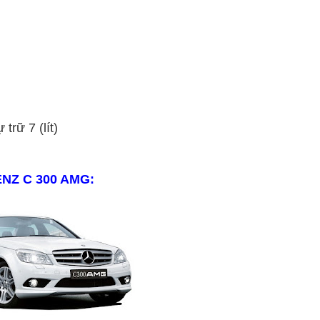
trữ 7 (lít)
ENZ C
30
0
AMG
: