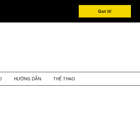
Got it!
O
HƯỚNG DẪN
THỂ THAO