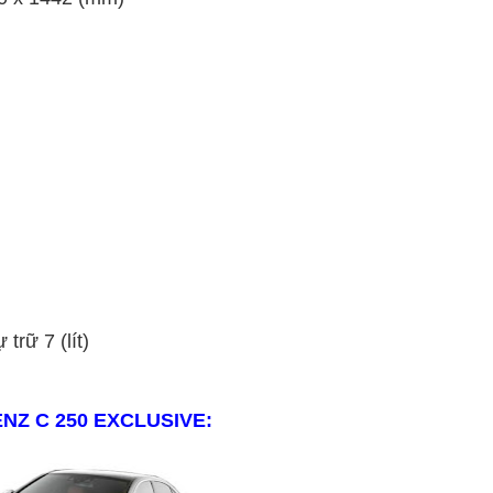
trữ 7 (lít)
ENZ C 2
5
0
EXCLUSIVE
: