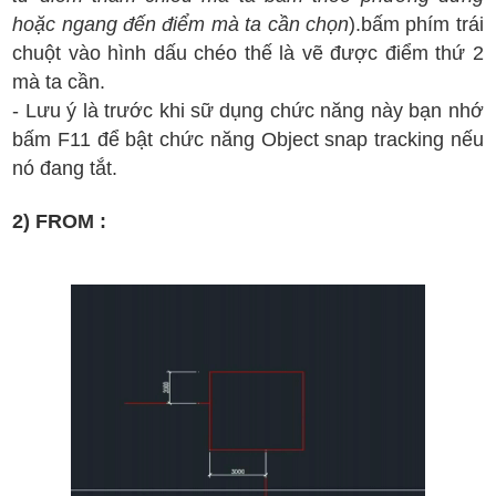
ho
ặc ngang
đ
ến
đi
ể
m m
à ta c
ần ch
ọn
).
b
ấm
ph
ím tr
ái
chu
ột v
ào h
ình d
ấu ch
éo th
ế l
à v
ẽ
đ
ư
ợc
đi
ểm th
ứ 2
m
à ta c
ần.
- L
ưu
ý l
à tr
ư
ớc khi s
ữ d
ụng ch
ức n
ăng n
ày b
ạn nh
ớ
b
ấm F11
đ
ể b
ật ch
ức n
ăng Object snap tracking n
ếu
n
ó
đan
g t
ắt.
2) FROM :