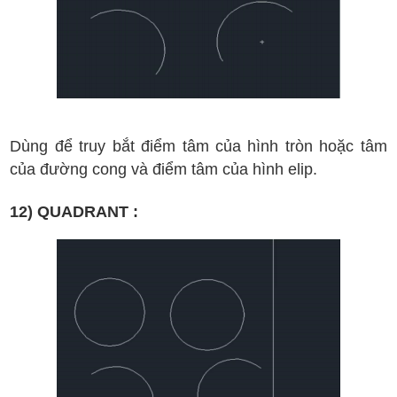
D
ùng
đ
ể truy b
ắt
đi
ểm t
âm c
ủa h
ình tr
òn ho
ặc t
âm
c
ủa
đ
ư
ờng cong v
à
đi
ểm t
âm c
ủa h
ình
elip
.
12) QUADRANT :