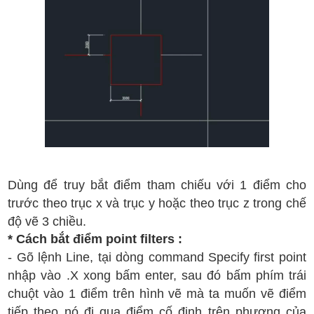
D
ùng
đ
ể truy b
ắt
đi
ểm tham chi
ếu v
ới 1
đi
ểm cho
tr
ư
ớc theo tr
ục x
v
à tr
ục y ho
ặc theo tr
ục z trong ch
ế
đ
ộ v
ẽ 3 chi
ều.
* C
ách b
ắt
đi
ểm point filters :
- G
õ l
ệnh Line
, t
ại d
òng command Specify first point
nh
ập v
ào .
X
xong b
ấm
enter, sau
đ
ó b
ấm ph
ím tr
ái
chu
ột
v
ào
1
đi
ểm
tr
ên h
ình v
ẽ m
à ta
mu
ốn
v
ẽ
đi
ểm
ti
ếp theo
n
ó
đi qua
đi
ểm
c
ố
đ
ịnh t
r
ên
ph
ư
ơng c
ủa