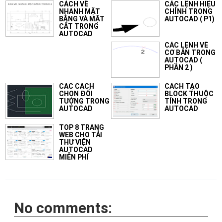
CÁCH VẼ
CÁC LỆNH HIỆU
NHANH MẶT
CHỈNH TRONG
BẰNG VÀ MẶT
AUTOCAD ( P1)
CẮT TRONG
AUTOCAD
CÁC LỆNH VẼ
CƠ BẢN TRONG
AUTOCAD (
PHẦN 2 )
CÁC CÁCH
CÁCH TẠO
CHỌN ĐỐI
BLOCK THUỘC
TƯỢNG TRONG
TÍNH TRONG
AUTOCAD
AUTOCAD
TOP 8 TRANG
WEB CHO TẢI
THƯ VIỆN
AUTOCAD
MIỄN PHÍ
No comments: