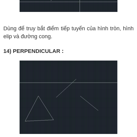
D
ùng
đ
ể truy b
ắt
đi
ểm ti
ếp tuy
ến c
ủa h
ình tr
òn, h
ình
elip v
à
đ
ư
ờng cong.
14) PERPENDICULAR :