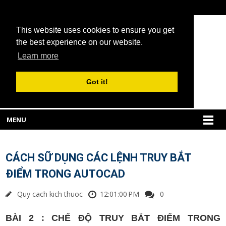
This website uses cookies to ensure you get
the best experience on our website.
Learn more
Got it!
MENU
CÁCH SỮ DỤNG CÁC LỆNH TRUY BẮT
ĐIỂM TRONG AUTOCAD
Quy cach kich thuoc
12:01:00 PM
0
B
ÀI 2 : CH
Ế
Đ
Ộ TRUY B
ẮT
ĐI
ỂM TRONG