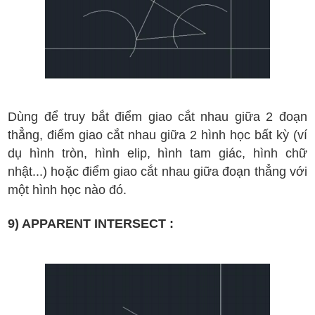
D
ùng
đ
ể truy b
ắt
đi
ểm giao c
ắt
nhau gi
ữa 2
đ
oạn
th
ẳng
,
đi
ểm giao c
ắt nhau
gi
ữa 2 h
ình
h
ọc b
ất k
ỳ (v
í
d
ụ h
ình tr
òn, h
ình elip, h
ình tam g
iác, h
ình ch
ữ
nh
ật
...)
ho
ặc
đi
ểm
gi
ao c
ắt nhau gi
ữa
đ
oạn th
ẳng v
ới
m
ột h
ình h
ọc n
ào
đ
ó.
9) APPARENT INTERSECT :