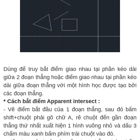
D
ùng
đ
ể truy b
ắt
đi
ểm giao nhau t
ại ph
ần
k
éo
d
ài
gi
ữ
a 2
đ
oạn th
ẳng ho
ặc
đi
ể
m giao nhau t
ại ph
ần k
é
o
d
ài gi
ữa
đ
oạn th
ẳng v
ới m
ột h
ình h
ọc
đ
ư
ợc t
ạo b
ởi
c
ác
đ
oạn th
ẳng.
* C
ách b
ắt
đi
ểm Apparent intersect :
- V
ẽ
đi
ểm b
ắt
đ
ầu c
ủa 1
đ
oạn th
ẳng
, sau
đ
ó b
ấm
shift+chu
ột
ph
ải g
õ ch
ữ
A
,
r
ê chu
ột
đ
ến g
ần
đ
oạn
th
ẳng th
ứ nh
ất
xu
ất hi
ện 1 h
ình vu
ông nh
ỏ
v
à
d
ấu 3
ch
ấm m
àu xanh
b
ấm ph
ím tr
ái chu
ột v
ào
đ
ó.