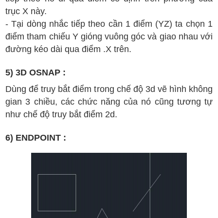
tr
ục X n
ày.
- Tại
d
òng nh
ắc t
i
ếp theo
c
ần 1
đi
ểm (Y
Z
)
ta ch
ọn 1
đi
ểm tham chi
ế
u Y gi
óng vu
ông g
óc v
à giao nhau v
ới
đ
ư
ờng
k
éo d
ài
qua
đi
ểm .
X tr
ên.
5) 3D OSNAP :
D
ùng
đ
ể truy b
ắt
đi
ểm t
rong ch
ế
đ
ộ 3d v
ẽ h
ình kh
ông
gian
3
chi
ều, c
ác
ch
ức n
ăng c
ủa n
ó c
ũng t
ư
ơng
t
ự
nh
ư
ch
ế
đ
ộ truy b
ắt
đi
ểm 2d.
6) ENDPOINT :