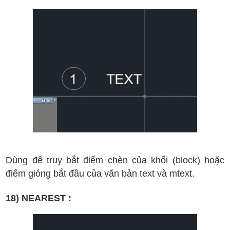
D
ùng
đ
ể truy b
ắt
đi
ểm
ch
èn c
ủa kh
ối
(block) ho
ặc
đi
ểm
gi
óng
b
ắt
đ
ầu
c
ủa v
ăn b
ản text v
à mtext
.
18) NEAREST :