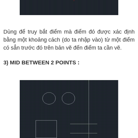
D
ùng
đ
ể truy b
ắt
đi
ểm m
à
đi
ểm
đ
ó
đ
ư
ợc
x
ác
đ
ịnh
b
ằng
m
ột
kh
oảng c
ách (do ta nh
ập v
ào)
t
ừ
m
ột
đi
ểm
c
ó s
ẳn tr
ư
ớc
đ
ó tr
ên b
ản v
ẽ
đ
ến
đi
ể
m ta c
ần v
ẽ
.
3) MID BETWEEN 2 POINTS :