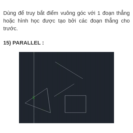
D
ùng
đ
ể truy b
ắt
đi
ểm vu
ông g
óc v
ới 1
đ
oạn th
ẳng
ho
ặc h
ình h
ọc
đ
ư
ợc t
ạo b
ởi c
ác
đ
oạn th
ẳng
cho
tr
ư
ớc
.
15) PARALLEL :