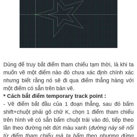
Dùng để truy bắt điểm tham chiếu tạm thời, l
à khi ta
mu
ốn v
ẽ
m
ột
đi
ểm
n
ào
đ
ó
ch
ưa
x
ác
đ
ịnh ch
ính x
ác
nh
ưng bi
ết r
ằng n
ó
s
ẽ
đi
qua
đi
ểm th
ẳng h
àng v
ới
m
ột
đi
ểm c
ó s
ẳn tr
ên b
ản v
ẽ.
* C
ách
b
ắt
đi
ểm
temporary track point :
- V
ẽ
đi
ểm b
ắt
đ
ầu c
ủa 1
đ
oạn th
ẳng
, sau
đ
ó b
ấm
shift+chu
ột
ph
ải g
õ ch
ữ K, ch
ọn 1
đi
ểm tham chi
ếu
tr
ên h
ình v
ẽ c
ó s
ẳn
b
ấm chu
ột tr
ái
v
ào
đ
ó
, ti
ếp theo
l
ần theo
đ
ư
ờng n
ét
đ
ứt m
àu xanh
(
đ
ư
ờng n
ày s
ẽ n
ối
t
ừ
đi
ểm tham chi
ếu m
à ta b
ấm
the
o ph
ư
ơng
đ
ứng