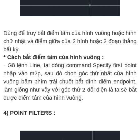
D
ùng
đ
ể truy b
ắt
đi
ểm
t
âm c
ủa h
ình
vu
ông ho
ặc h
ình
ch
ữ nh
ật v
à
đi
ểm gi
ữa c
ủa 2 h
ình ho
ặc 2
đ
oạn th
ẳng
b
ất k
ỳ.
* C
ách b
ắt
đi
ểm t
âm c
ủa h
ình vu
ông :
- G
õ l
ệnh Line
, t
ại d
òng command Specify first point
nh
ập v
ào m2p, sau
đ
ó ch
ọn g
óc
th
ứ n
h
ất c
ủa h
ình
vu
ông b
ấm
ph
ím tr
ái chu
ột
b
ắt d
ính
đi
ểm endpoint,
l
àm gi
ống nh
ư v
ậy v
ới g
óc
th
ứ 2
đ
ối di
ện
l
à ta s
ẽ b
ắt
đ
ư
ợc
đi
ểm t
âm c
ủa h
ình vu
ông.
4) POINT FILTERS :