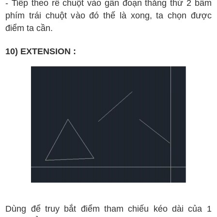
- Ti
ếp theo r
ê chu
ột v
ào g
ần
đ
oạn th
ẳng th
ứ 2
b
ấm
ph
ím tr
ái chu
ột v
ào
đ
ó
th
ế l
à xong
, ta ch
ọn
đ
ư
ợc
đi
ểm ta c
ần.
10) EXTENSION :
D
ùng
đ
ể truy b
ắt
đi
ểm tham chi
ếu
k
éo d
ài c
ủa 1