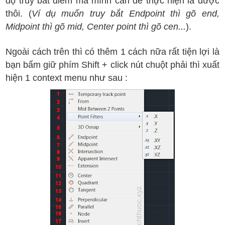
độ truy bắt điểm mà mình cần để thực hiện là được
thôi. (
Ví dụ muốn truy bắt Endpoint thì gõ end,
Midpoint thì gõ mid, Center point thì gõ cen...
).
Ngo
ài c
ách tr
ên th
ì c
ó th
êm 1 c
ách n
ữa r
ất ti
ện l
ợi l
à
b
ạn b
ấm gi
ữ ph
ím Shift + click n
út
chu
ột ph
ải
th
ì xu
ất
hi
ện 1 context menu nh
ư sau :