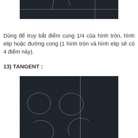
D
ùng
đ
ể truy b
ắt
đi
ểm cung 1/4 c
ủa
h
ình tr
òn, h
ình
elip
ho
ặc
đ
ư
ờng cong
(
1
h
ình tr
ò
n v
à h
ình elip
s
ẽ c
ó
4
đi
ểm n
ày).
13) TANGENT :