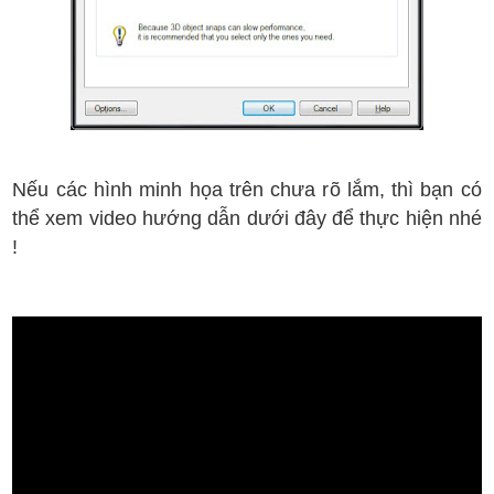
N
ếu
c
ác h
ình minh h
ọa tr
ên ch
ưa r
õ l
ắm, th
ì b
ạn c
ó
th
ể xem video h
ư
ớng d
ẫn d
ư
ới
đ
ây
đ
ể th
ực hi
ện
nh
é
!