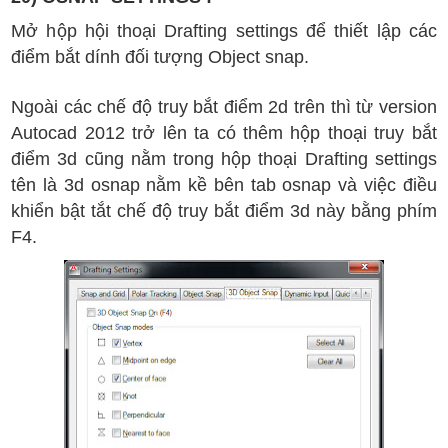
M
ở
h
ộp h
ội tho
ại
Drafting settings
đ
ể
thi
ết l
ập c
ác
đi
ểm b
ắt d
ính
đ
ối t
ư
ợng
Object snap.
Ngoài các chế độ truy bắt điểm 2d trên thì từ version
Autocad 2012 trở lên ta có thêm hộp thoại truy bắt
điểm 3d cũng nằm trong hộp thoại Drafting settings
tên là 3d osnap nằm kề bên tab osnap và việc điều
khiển bật tắt chế độ truy bắt điểm 3d này bằng phím
F4.