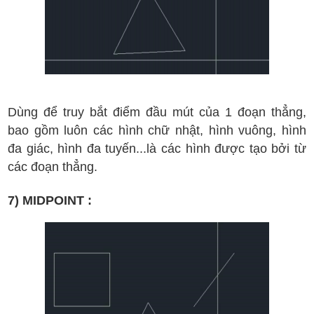
D
ùng
đ
ể truy b
ắt
đi
ểm
đ
ầu m
út c
ủa 1
đ
oạn th
ẳng,
bao g
ồm lu
ôn c
ác h
ình ch
ữ nh
ật, h
ình vu
ông, h
ình
đa gi
ác, h
ình
đa tuy
ến...
l
à c
ác h
ình
đ
ư
ợc t
ạo b
ởi t
ừ
c
ác
đ
oạn th
ẳng
.
7) MIDPOINT :