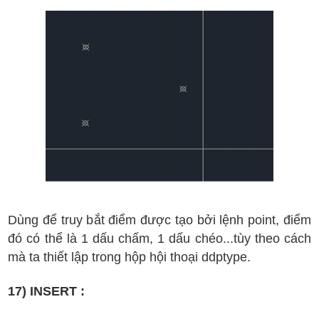
D
ùng
đ
ể truy b
ắt
đi
ểm
đ
ư
ợc
t
ạo b
ởi l
ệnh point,
đi
ểm
đ
ó c
ó th
ể l
à 1 d
ấu ch
ấm, 1 d
ấu ch
éo...t
ùy theo c
ách
m
à ta thi
ết l
ập trong h
ộp h
ội tho
ại ddptype
.
17) INSERT :