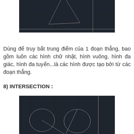
D
ùng
đ
ể truy b
ắt trung
đi
ểm c
ủa 1
đ
oạn th
ẳn
g,
bao
g
ồm lu
ôn c
ác h
ình ch
ữ nh
ật, h
ình vu
ông, h
ình
đa
gi
ác, h
ình
đa tuy
ến...
l
à c
ác h
ình
đ
ư
ợc t
ạo b
ởi t
ừ
c
ác
đ
oạn th
ẳng
.
8) INTERSECTION :