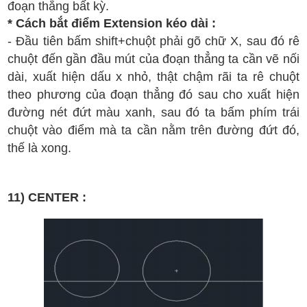
đ
o
ạn th
ẳng b
ất k
ỳ.
* C
ách b
ắt
đi
ểm
E
xtension k
éo d
ài
:
-
Đ
ầu ti
ên
b
ấm shift+chu
ột
ph
ải g
õ ch
ữ
X
,
sau
đ
ó
r
ê
chu
ột
đ
ến g
ần
đ
ầu m
út c
ủa
đ
oạn th
ẳng
ta c
ần v
ẽ n
ối
d
ài
, xu
ất hi
ện d
ấu x nh
ỏ, th
ậ
t ch
ậm r
ãi ta r
ê chu
ột
theo ph
ư
ơng c
ủa
đ
oạn th
ẳng
đ
ó sau cho xu
ất hi
ện
đ
ư
ờng n
ét
đ
ứt m
àu xanh, sau
đ
ó ta b
ấm ph
í
m tr
ái
chu
ột v
ào
đi
ểm m
à ta c
ần n
ằm tr
ên
đ
ư
ờng
đ
ứt
đ
ó,
th
ế l
à xong.
11) CENTER :