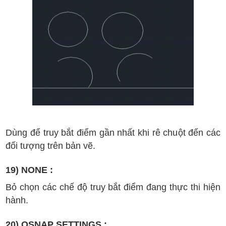
D
ùng
đ
ể truy b
ắt
đi
ểm
g
ần nh
ất khi r
ê chu
ột
đ
ến
c
ác
đ
ối t
ư
ợng tr
ên b
ản v
ẽ
.
19) NONE :
B
ỏ ch
ọn c
ác ch
ế
đ
ộ truy b
ắt
đi
ểm
đang th
ực thi
hi
ện
h
ành.
20) OSNAP SETTINGS :