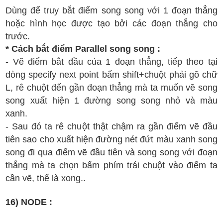
D
ùng
đ
ể truy b
ắt
đi
ểm
song song
v
ới 1
đ
oạn th
ẳng
ho
ặc h
ình h
ọc
đ
ư
ợc t
ạo b
ởi c
ác
đ
oạn th
ẳng
cho
tr
ư
ớc
.
* C
ách b
ắt
đi
ểm
Parallel song song :
- V
ẽ
đi
ểm b
ắt
đ
ầu c
ủa 1
đ
oạn th
ẳng
, ti
ếp theo t
ại
d
òng specify next point
b
ấm shift+chu
ột
ph
ải g
õ ch
ữ
L
,
r
ê chu
ột
đ
ến g
ần
đ
oạn th
ẳng
m
à ta mu
ốn v
ẽ song
song
xu
ất hi
ện 1
đ
ư
ờng song song
nh
ỏ
v
à
m
àu
xanh
.
-
S
au
đ
ó ta r
ê
chu
ột
th
ật ch
ậm
ra
g
ần
đi
ểm v
ẽ
đ
ầu
ti
ên sa
o
cho x
u
ất hi
ện
đ
ư
ờng n
ét
đ
ứt m
àu xanh song
song
đi qua
đi
ểm v
ẽ
đ
ầu ti
ên v
à song song v
ới
đ
oạn
th
ẳng m
à ta ch
ọn b
ấm ph
í
m tr
ái chu
ột v
ào
đi
ểm ta
c
ần v
ẽ, th
ế l
à xong.
.
16) NODE :