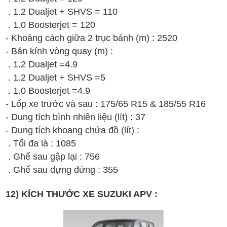
.
1.2 Dualjet + SHVS
= 110
.
1.0 Boosterjet
= 120
- Khoảng cách giữa 2 trục bánh (m) : 2520
- Bán kính vòng quay (m) :
. 1.2 Dualjet =4.9
.
1.2 Dualjet + SHVS
=5
.
1.0 Boosterjet
=4.9
- Lốp xe trước và sau : 175/65 R15 &
185/55 R16
- Dung tích bình nhiên liệu (lít) :
37
- Dung tích khoang chứa đồ (lít) :
. Tối đa là : 1085
. Ghế sau gập lại : 756
. Ghế sau dựng đứng : 355
12) KÍCH THƯỚC XE SUZUKI APV :