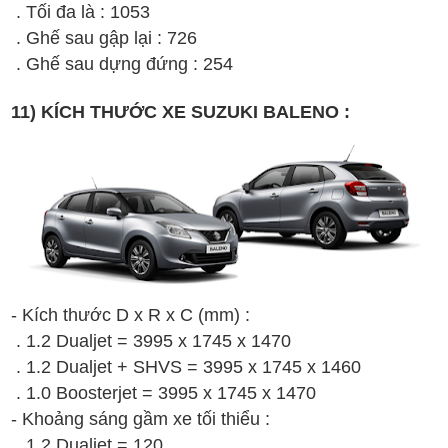
. Tối đa là : 1053
. Ghế sau gập lại : 726
. Ghế sau dựng đứng : 254
11) KÍCH THƯỚC XE SUZUKI BALENO :
- Kích thước D x R x C (mm) :
. 1.2 Dualjet =
3995 x 1745 x 1470
.
1.2 Dualjet + SHVS
=
3995 x 1745 x 1460
.
1.0 Boosterjet
=
3995 x 1745 x 1470
- Khoảng sáng gầm xe tối thiểu :
. 1.2 Dualjet = 120