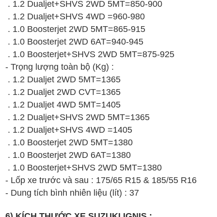
.
1.2 Dualjet+SHVS 2WD
5MT
=850-900
.
1.2 Dualjet+SHVS 4WD
=960-980
.
1.0 Boosterjet 2WD
5MT
=865-915
.
1.0 Boosterjet 2WD
6AT
=940-945
.
1.0 Boosterjet+SHVS 2WD
5MT
=875-925
- Trọng lượng toàn bộ (Kg) :
. 1.2 Dualjet 2WD 5MT=1365
.
1.2 Dualjet 2WD CVT
=1365
.
1.2 Dualjet 4WD
5MT
=1405
.
1.2 Dualjet+SHVS 2WD
5MT
=1365
.
1.2 Dualjet+SHVS 4WD
=1405
.
1.0 Boosterjet 2WD
5MT
=1380
.
1.0 Boosterjet 2WD
6AT
=1380
.
1.0 Boosterjet+SHVS 2WD
5MT
=1380
- Lốp xe trước và sau : 175/65 R15 &
185/55 R16
- Dung tích bình nhiên liệu (lít) : 37
6) KÍCH THƯỚC XE SUZUKI IGNIS :