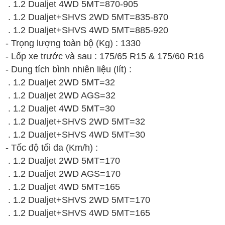
.
1.2 Dualjet 4WD
5MT
=870-905
.
1.2 Dualjet+SHVS 2WD 5MT
=835-870
.
1.2 Dualjet+SHVS 4WD
5MT
=885-920
- Trọng lượng toàn bộ (Kg) :
1330
- Lốp xe trước và sau : 175/65 R15 &
175/60 R16
- Dung tích bình nhiên liệu (lít) :
. 1.2 Dualjet 2WD 5MT=32
.
1.2 Dualjet 2WD AGS
=32
.
1.2 Dualjet 4WD
5MT
=30
.
1.2 Dualjet+SHVS 2WD 5MT
=32
.
1.2 Dualjet+SHVS 4WD
5MT
=30
- Tốc độ tối đa (Km/h) :
. 1.2 Dualjet 2WD 5MT=170
.
1.2 Dualjet 2WD AGS
=170
.
1.2 Dualjet 4WD
5MT
=165
.
1.2 Dualjet+SHVS 2WD 5MT
=170
.
1.2 Dualjet+SHVS 4WD
5MT
=165