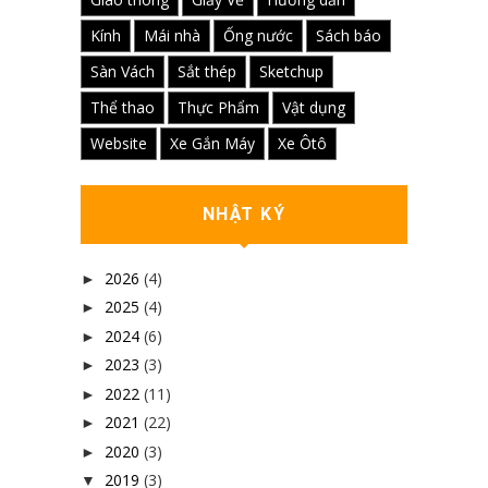
Kính
Mái nhà
Ống nước
Sách báo
Sàn Vách
Sắt thép
Sketchup
Thể thao
Thực Phẩm
Vật dụng
Website
Xe Gắn Máy
Xe Ôtô
NHẬT KÝ
2026
(4)
►
2025
(4)
►
2024
(6)
►
2023
(3)
►
2022
(11)
►
2021
(22)
►
2020
(3)
►
2019
(3)
▼