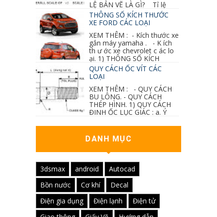
LỆ BẢN VẼ LÀ GÌ? Tỉ lệ
của hình vẽ trong bản vẽ thiết kế kiến trúc...
THÔNG SỐ KÍCH THƯỚC
XE FORD CÁC LOẠI
XEM THÊM : - Kích thước xe
gắn máy yamaha . - K ích
th ư ớc xe chevrolet c ác lo
ại. 1) THÔNG SỐ KÍCH
THƯỚC...
QUY CÁCH ỐC VÍT CÁC
LOẠI
XEM THÊM : - QUY CÁCH
BU LÔNG. - QUY CÁCH
THÉP HÌNH. 1) QUY CÁCH
ĐINH ỐC LỤC GIÁC : a. Ý
nghĩa các ký hiệu...
DANH MỤC
3dsmax
android
Autocad
Bồn nước
Cơ khí
Decal
Điện gia dụng
Điện lạnh
Điện tử
Giao thông
Giấy Vẽ
Hướng dẫn