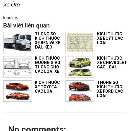
Xe Ôtô
loading...
Bài viết liên quan
THÔNG SỐ
KÍCH THƯỚC
KÍCH THƯỚC
XE BUÝT CÁC
XE BEN VÀ XE
LOẠI
ĐẦU KÉO
KÍCH THƯỚC
KÍCH THƯỚC
ĐƯỜNG GIAO
XE CHEVROLET
THÔNG CHO
CÁC LOẠI
CÁC LOẠI XE
KÍCH THƯỚC
THÔNG SỐ
XE TOYOTA
KÍCH THƯỚC
CÁC LOẠI
XE FORD CÁC
LOẠI
No comments: