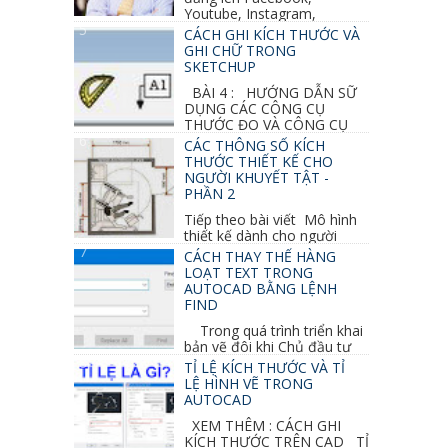
Youtube, Instagram,
Linkedin, Pinterest...
CÁCH GHI KÍCH THƯỚC VÀ
GHI CHỮ TRONG
SKETCHUP
BÀI 4 : HƯỚNG DẪN SỮ
DỤNG CÁC CÔNG CỤ
THƯỚC ĐO VÀ CÔNG CỤ
GHI CHỮ 2D, 3D TRONG SKETCHUP Ở bài
CÁC THÔNG SỐ KÍCH
học trước ta đã...
THƯỚC THIẾT KẾ CHO
NGƯỜI KHUYẾT TẬT -
PHẦN 2
Tiếp theo bài viết Mô hình
thiết kế dành cho người
khuyết tật ở phần 1 chúng ta cùng tìm hiểu
CÁCH THAY THẾ HÀNG
thêm các vấn đề và...
LOẠT TEXT TRONG
AUTOCAD BẰNG LỆNH
FIND
Trong quá trình triển khai
bản vẽ đôi khi Chủ đầu tư
thay đổi thiết kế hoặc do bản vẽ mình ghi chú
TỈ LỆ KÍCH THƯỚC VÀ TỈ
sai mục nào đó...
LỆ HÌNH VẼ TRONG
AUTOCAD
XEM THÊM : CÁCH GHI
KÍCH THƯỚC TRÊN CAD TỈ