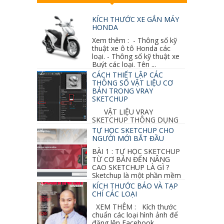
KÍCH THƯỚC XE GẮN MÁY
HONDA
Xem thêm : - Thông số kỹ
thuật xe ô tô Honda các
loại. - Thông số kỹ thuật xe
Buýt các loại. Tên ...
CÁCH THIẾT LẬP CÁC
THÔNG SỐ VẬT LIỆU CƠ
BẢN TRONG VRAY
SKETCHUP
VẬT LIỆU VRAY
SKETCHUP THÔNG DỤNG
NHẤT 1. VẬT LIỆU VRAY INOX BÓNG: ●
TỰ HỌC SKETCHUP CHO
Diffuse : đen ● Reflection color ...
NGƯỜI MỚI BẮT ĐẦU
BÀI 1 : TỰ HỌC SKETCHUP
TỪ CƠ BẢN ĐẾN NÂNG
CAO SKETCHUP LÀ GÌ ?
Sketchup là một phần mềm
vẽ 3d của Google, nó khá dễ sữ...
KÍCH THƯỚC BÁO VÀ TẠP
CHÍ CÁC LOẠI
XEM THÊM : Kích thước
chuẩn các loại hình ảnh để
đăng lên Facebook,