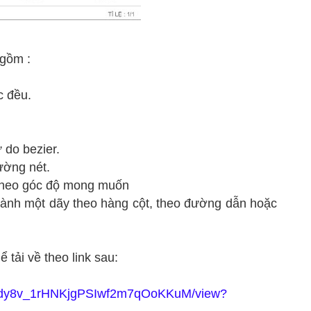
 gồm :
c đều.
 do bezier.
ường nét.
 theo góc độ mong muốn
hành một dãy theo hàng cột, theo đường dẫn hoặc
ể tải về theo link sau:
oIdEdy8v_1rHNKjgPSIwf2m7qOoKKuM/view?