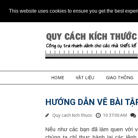
Home
Contact
Sitem
This website uses cookies to ensure you get the best expe
HOME
VẬT LIỆU
GIAO THÔNG
HƯỚNG DẪN VẼ BÀI TẬ
Quy cach kich thuoc
10:37:00 AM
Nếu như các bạn đã làm quen với 
chúng ta chỉ thực hành lại các lện