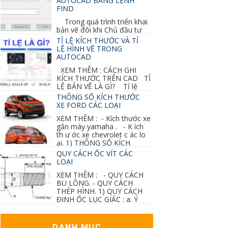
AUTOCAD BẰNG LỆNH
FIND
Trong quá trình triển khai
bản vẽ đôi khi Chủ đầu tư
thay đổi thiết kế hoặc do bản vẽ mình ghi chú
TỈ LỆ KÍCH THƯỚC VÀ TỈ
sai mục nào đó...
LỆ HÌNH VẼ TRONG
AUTOCAD
XEM THÊM : CÁCH GHI
KÍCH THƯỚC TRÊN CAD TỈ
LỆ BẢN VẼ LÀ GÌ? Tỉ lệ
của hình vẽ trong bản vẽ thiết kế kiến trúc...
THÔNG SỐ KÍCH THƯỚC
XE FORD CÁC LOẠI
XEM THÊM : - Kích thước xe
gắn máy yamaha . - K ích
th ư ớc xe chevrolet c ác lo
ại. 1) THÔNG SỐ KÍCH
THƯỚC...
QUY CÁCH ỐC VÍT CÁC
LOẠI
XEM THÊM : - QUY CÁCH
BU LÔNG. - QUY CÁCH
THÉP HÌNH. 1) QUY CÁCH
ĐINH ỐC LỤC GIÁC : a. Ý
nghĩa các ký hiệu...
DANH MỤC