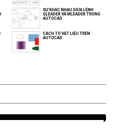
SỰ KHÁC NHAU GIỮA LỆNH
D
QLEADER VÀ MLEADER TRONG
AUTOCAD
N
CÁCH TÔ VẬT LIỆU TRÊN
AUTOCAD