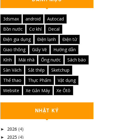
3dsmax
android
Autocad
Bồn nước
Cơ khí
Decal
Điện gia dụng
Điện lạnh
Điện tử
Giao thông
Giấy Vẽ
Hướng dẫn
Kính
Mái nhà
Ống nước
Sách báo
Sàn Vách
Sắt thép
Sketchup
Thể thao
Thực Phẩm
Vật dụng
Website
Xe Gắn Máy
Xe Ôtô
NHẬT KÝ
2026
(4)
►
2025
(4)
►