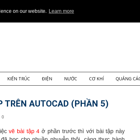
ap
About
Privacy
rience on our website.
Learn more
KIẾN TRÚC
ĐIỆN
NƯỚC
CƠ KHÍ
QUẢNG CÁ
P TRÊN AUTOCAD (PHẦN 5)
0
việc
vẽ bài tập
4
ở phần trước thì với bài tập này
h đã học cho nhuần nhuyễn thôi, càng thực hành