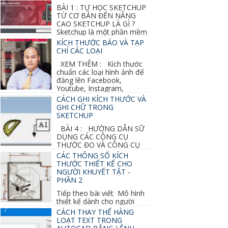
BÀI 1 : TỰ HỌC SKETCHUP
TỪ CƠ BẢN ĐẾN NÂNG
CAO SKETCHUP LÀ GÌ ?
Sketchup là một phần mềm
vẽ 3d của Google, nó khá dễ sữ...
KÍCH THƯỚC BÁO VÀ TẠP
CHÍ CÁC LOẠI
XEM THÊM : Kích thước
chuẩn các loại hình ảnh để
đăng lên Facebook,
Youtube, Instagram,
Linkedin, Pinterest...
CÁCH GHI KÍCH THƯỚC VÀ
GHI CHỮ TRONG
SKETCHUP
BÀI 4 : HƯỚNG DẪN SỮ
DỤNG CÁC CÔNG CỤ
THƯỚC ĐO VÀ CÔNG CỤ
GHI CHỮ 2D, 3D TRONG SKETCHUP Ở bài
CÁC THÔNG SỐ KÍCH
học trước ta đã...
THƯỚC THIẾT KẾ CHO
NGƯỜI KHUYẾT TẬT -
PHẦN 2
Tiếp theo bài viết Mô hình
thiết kế dành cho người
khuyết tật ở phần 1 chúng ta cùng tìm hiểu
CÁCH THAY THẾ HÀNG
thêm các vấn đề và...
LOẠT TEXT TRONG