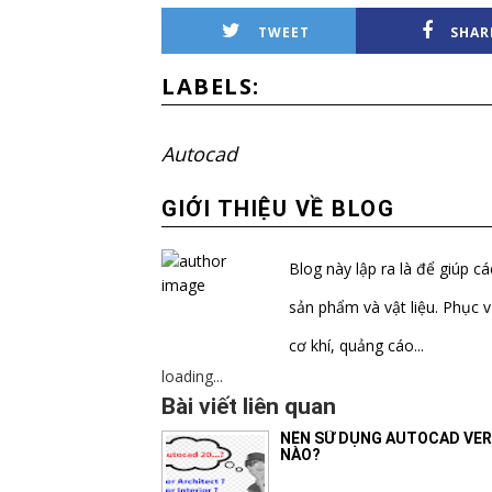
TWEET
SHAR
LABELS:
Autocad
GIỚI THIỆU VỀ BLOG
Blog này lập ra là để giúp c
sản phẩm và vật liệu. Phục v
cơ khí, quảng cáo...
loading...
Bài viết liên quan
NÊN SỮ DỤNG AUTOCAD VER
NÀO?