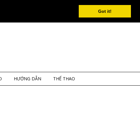
Got it!
O
HƯỚNG DẪN
THỂ THAO