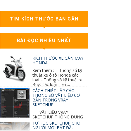
TÌM KÍCH THƯỚC BẠN CẦN
BÀI ĐỌC NHIỀU NHẤT
KÍCH THƯỚC XE GẮN MÁY
HONDA
Xem thêm : - Thông số kỹ
thuật xe ô tô Honda các
loại. - Thông số kỹ thuật xe
Buýt các loại. Tên ...
CÁCH THIẾT LẬP CÁC
THÔNG SỐ VẬT LIỆU CƠ
BẢN TRONG VRAY
SKETCHUP
VẬT LIỆU VRAY
SKETCHUP THÔNG DỤNG
NHẤT 1. VẬT LIỆU VRAY INOX BÓNG: ●
TỰ HỌC SKETCHUP CHO
Diffuse : đen ● Reflection color ...
NGƯỜI MỚI BẮT ĐẦU