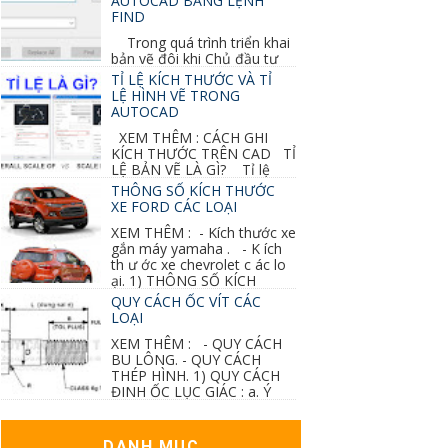
AUTOCAD BẰNG LỆNH
FIND
Trong quá trình triển khai
bản vẽ đôi khi Chủ đầu tư
thay đổi thiết kế hoặc do bản vẽ mình ghi chú
TỈ LỆ KÍCH THƯỚC VÀ TỈ
sai mục nào đó...
LỆ HÌNH VẼ TRONG
AUTOCAD
XEM THÊM : CÁCH GHI
KÍCH THƯỚC TRÊN CAD TỈ
LỆ BẢN VẼ LÀ GÌ? Tỉ lệ
của hình vẽ trong bản vẽ thiết kế kiến trúc...
THÔNG SỐ KÍCH THƯỚC
XE FORD CÁC LOẠI
XEM THÊM : - Kích thước xe
gắn máy yamaha . - K ích
th ư ớc xe chevrolet c ác lo
ại. 1) THÔNG SỐ KÍCH
THƯỚC...
QUY CÁCH ỐC VÍT CÁC
LOẠI
XEM THÊM : - QUY CÁCH
BU LÔNG. - QUY CÁCH
THÉP HÌNH. 1) QUY CÁCH
ĐINH ỐC LỤC GIÁC : a. Ý
nghĩa các ký hiệu...
DANH MỤC