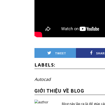
TWEET
SHAR
LABELS:
Autocad
GIỚI THIỆU VỀ BLOG
Blog này lập ra là để giúp c