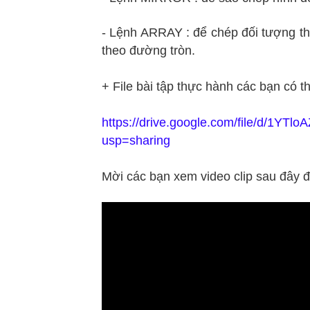
- Lệnh ARRAY : để chép đối tượng t
theo đường tròn.
+ File bài tập thực hành các bạn có th
https://drive.google.com/file/d/1
usp=sharing
Mời các bạn xem video clip sau đây đ