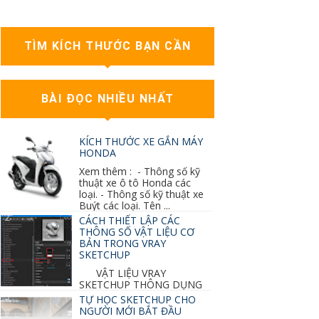
TÌM KÍCH THƯỚC BẠN CẦN
BÀI ĐỌC NHIỀU NHẤT
KÍCH THƯỚC XE GẮN MÁY
HONDA
Xem thêm : - Thông số kỹ
thuật xe ô tô Honda các
loại. - Thông số kỹ thuật xe
Buýt các loại. Tên ...
CÁCH THIẾT LẬP CÁC
THÔNG SỐ VẬT LIỆU CƠ
BẢN TRONG VRAY
SKETCHUP
VẬT LIỆU VRAY
SKETCHUP THÔNG DỤNG
NHẤT 1. VẬT LIỆU VRAY INOX BÓNG: ●
TỰ HỌC SKETCHUP CHO
Diffuse : đen ● Reflection color ...
NGƯỜI MỚI BẮT ĐẦU