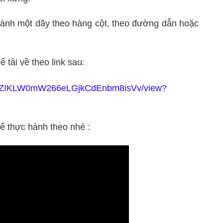
hành một dãy theo hàng cột, theo đường dẫn hoặc
ể tải về theo link sau:
YTloAZIKLW0mW266eLGjkCdEnbm8isVv/view?
ể thực hành theo nhé :