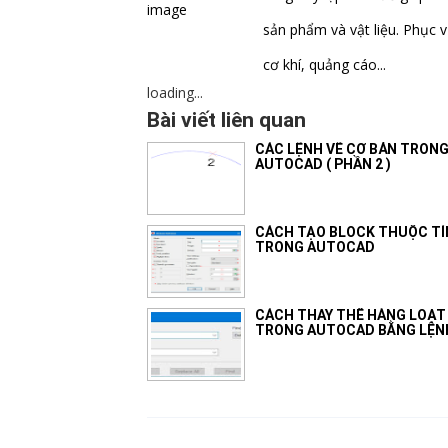
sản phẩm và vật liệu. Phục v
cơ khí, quảng cáo...
loading...
Bài viết liên quan
CÁC LỆNH VẼ CƠ BẢN TRON
AUTOCAD ( PHẦN 2 )
CÁCH TẠO BLOCK THUỘC T
TRONG AUTOCAD
CÁCH THAY THẾ HÀNG LOẠT
TRONG AUTOCAD BẰNG LỆN