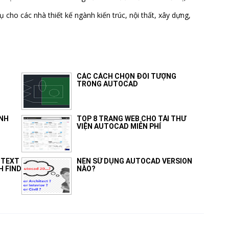
ụ cho các nhà thiết kế ngành kiến trúc, nội thất, xây dựng,
G
CÁC CÁCH CHỌN ĐỐI TƯỢNG
TRONG AUTOCAD
ÍNH
TOP 8 TRANG WEB CHO TẢI THƯ
VIỆN AUTOCAD MIỄN PHÍ
 TEXT
NÊN SỮ DỤNG AUTOCAD VERSION
H FIND
NÀO?