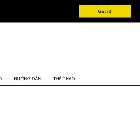
Got it!
O
HƯỚNG DẪN
THỂ THAO