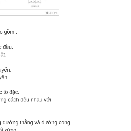
ao gồm :
c đều.
ật.
uyến.
yên.
c tô đặc.
ợng cách đều nhau với
ng đường thẳng và đường cong.
ối xứng.