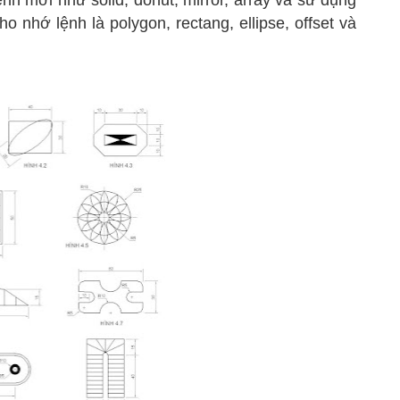
nh mới như solid, donut, mirror, array và sữ dụng
o nhớ lệnh là polygon, rectang, ellipse, offset và