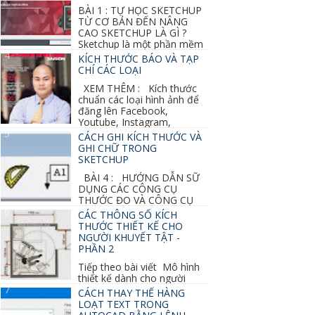
BÀI 1 : TỰ HỌC SKETCHUP
TỪ CƠ BẢN ĐẾN NÂNG
CAO SKETCHUP LÀ GÌ ?
Sketchup là một phần mềm
vẽ 3d của Google, nó khá dễ sữ...
KÍCH THƯỚC BÁO VÀ TẠP
CHÍ CÁC LOẠI
XEM THÊM : Kích thước
chuẩn các loại hình ảnh để
đăng lên Facebook,
Youtube, Instagram,
Linkedin, Pinterest...
CÁCH GHI KÍCH THƯỚC VÀ
GHI CHỮ TRONG
SKETCHUP
BÀI 4 : HƯỚNG DẪN SỮ
DỤNG CÁC CÔNG CỤ
THƯỚC ĐO VÀ CÔNG CỤ
GHI CHỮ 2D, 3D TRONG SKETCHUP Ở bài
CÁC THÔNG SỐ KÍCH
học trước ta đã...
THƯỚC THIẾT KẾ CHO
NGƯỜI KHUYẾT TẬT -
PHẦN 2
Tiếp theo bài viết Mô hình
thiết kế dành cho người
khuyết tật ở phần 1 chúng ta cùng tìm hiểu
CÁCH THAY THẾ HÀNG
thêm các vấn đề và...
LOẠT TEXT TRONG