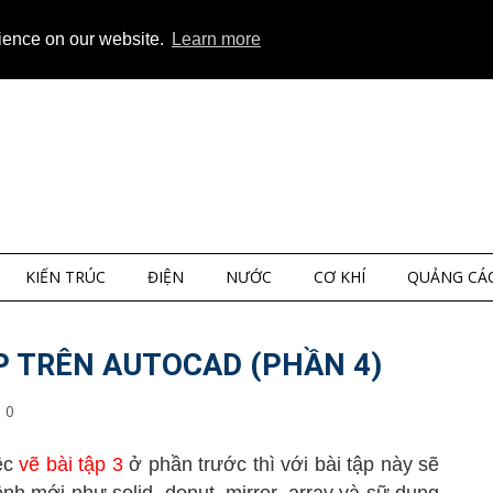
ap
About
Privacy
rience on our website.
Learn more
KIẾN TRÚC
ĐIỆN
NƯỚC
CƠ KHÍ
QUẢNG CÁ
P TRÊN AUTOCAD (PHẦN 4)
0
ệc
vẽ bài tập
3
ở phần trước thì với bài tập này sẽ